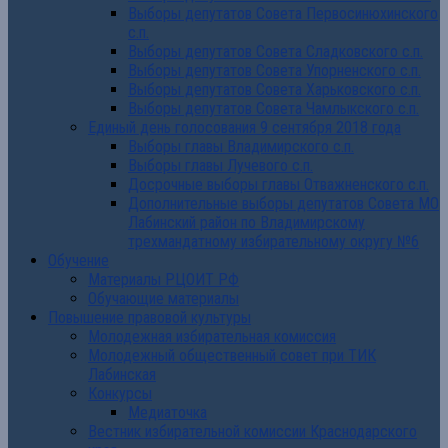
Выборы депутатов Совета Первосинюхинского
с.п.
Выборы депутатов Совета Сладковского с.п.
Выборы депутатов Совета Упорненского с.п.
Выборы депутатов Совета Харьковского с.п.
Выборы депутатов Совета Чамлыкского с.п.
Единый день голосования 9 сентября 2018 года
Выборы главы Владимирского с.п.
Выборы главы Лучевого с.п.
Досрочные выборы главы Отважненского с.п.
Дополнительные выборы депутатов Совета МО
Лабинский район по Владимирскому
трехмандатному избирательному округу №6
Обучение
Материалы РЦОИТ РФ
Обучающие материалы
Повышение правовой культуры
Молодежная избирательная комиссия
Молодежный общественный совет при ТИК
Лабинская
Конкурсы
Медиаточка
Вестник избирательной комиссии Краснодарского