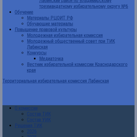
Лабинский район по Владимирскому
трехмандатному избирательному округу №6
Обучение
Материалы РЦОИТ РФ
Обучающие материалы
Повышение правовой культуры
Молодежная избирательная комиссия
Молодежный общественный совет при ТИК
Лабинская
Конкурсы
Медиаточка
Вестник избирательной комиссии Краснодарского
края
Территориальная избирательная комиссия Лабинская
О комиссии
Состав ТИК
Состав УИК
Решения ТИК
2026