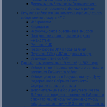
Досрочные выборы главы Отважненского
сельского поселения Лабинского района
Окружная избирательная комиссия одномандатного
избирательного округа №12
Избирателям
Кандидатам
Информационное обеспечение выборов
Поступление и расходование средств
кандидатами
Решения ОИК
График работы ОИК и горячая линия
Перечень ТИК (УИК) входящих в округ
Взаимодействие со СМИ
Единый день голосования 19 сентября 2021 года
Выборы главы Первосинюхинского сельского
поселения Лабинского района
Выборы депутатов в Государственную Думу
Федерального Собрания Российской
Федерации восьмого созыва
Дополнительные выборы депутатов Совета
Лабинского городского поселения Лабинского
района по Лабинскому четырехмандатному
избирательному округу № 3 четвертого созыва