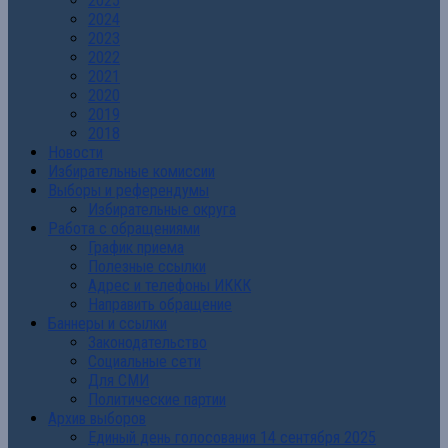
2025
2024
2023
2022
2021
2020
2019
2018
Новости
Избирательные комиссии
Выборы и референдумы
Избирательные округа
Работа с обращениями
График приема
Полезные ссылки
Адрес и телефоны ИККК
Направить обращение
Баннеры и ссылки
Законодательство
Социальные сети
Для СМИ
Политические партии
Архив выборов
Единый день голосования 14 сентября 2025