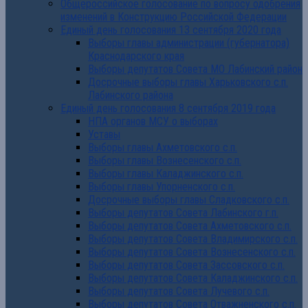
Общероссийское голосование по вопросу одобрения
изменений в Конструкцию Российской Федерации
Единый день голосования 13 сентября 2020 года
Выборы главы администрации (губернатора)
Краснодарского края
Выборы депутатов Совета МО Лабинский район
Досрочные выборы главы Харьковского с.п.
Лабинского района
Единый день голосования 8 сентября 2019 года
НПА органов МСУ о выборах
Уставы
Выборы главы Ахметовского с.п.
Выборы главы Вознесенского с.п.
Выборы главы Каладжинского с.п.
Выборы главы Упорненского с.п.
Досрочные выборы главы Сладковского с.п.
Выборы депутатов Совета Лабинского г.п.
Выборы депутатов Совета Ахметовского с.п.
Выборы депутатов Совета Владимирского с.п.
Выборы депутатов Совета Вознесенского с.п.
Выборы депутатов Совета Зассовского с.п.
Выборы депутатов Совета Каладжинского с.п.
Выборы депутатов Совета Лучевого с.п.
Выборы депутатов Совета Отважненского с.п.