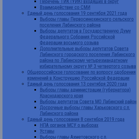
Перечень ТИК (УИК) входящих в округ
Взаимодействие со СМИ
Единый день голосования 19 сентября 2021 года
Выборы главы Первосинюхинского сельского
поселения Лабинского района
Выборы депутатов в Государственную Думу
Федерального Собрания Российской
Федерации восьмого созыва
Дополнительные выборы депутатов Совета
Лабинского городского поселения Лабинского
района по Лабинскому четырехмандатному
избирательному округу № 3 четвертого созыва
Общероссийское голосование по вопросу одобрения
изменений в Конструкцию Российской Федерации
Единый день голосования 13 сентября 2020 года
Выборы главы администрации (губернатора)
Краснодарского края
Выборы депутатов Совета МО Лабинский район
Досрочные выборы главы Харьковского с.п.
Лабинского района
Единый день голосования 8 сентября 2019 года
НПА органов МСУ о выборах
Уставы
Выборы главы Ахметовского с.п.