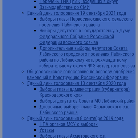
Перечень ТИК (УИК) входящих в округ
Взаимодействие со СМИ
Единый день голосования 19 сентября 2021 года
Выборы главы Первосинюхинского сельского
поселения Лабинского района
Выборы депутатов в Государственную Думу
Федерального Собрания Российской
Федерации восьмого созыва
Дополнительные выборы депутатов Совета
Лабинского городского поселения Лабинского
района по Лабинскому четырехмандатному
избирательному округу № 3 четвертого созыва
Общероссийское голосование по вопросу одобрения
изменений в Конструкцию Российской Федерации
Единый день голосования 13 сентября 2020 года
Выборы главы администрации (губернатора)
Краснодарского края
Выборы депутатов Совета МО Лабинский район
Досрочные выборы главы Харьковского с.п.
Лабинского района
Единый день голосования 8 сентября 2019 года
НПА органов МСУ о выборах
Уставы
Выборы главы Ахметовского с.п.