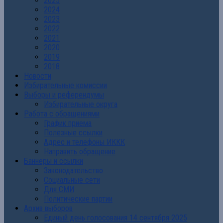
2025
2024
2023
2022
2021
2020
2019
2018
Новости
Избирательные комиссии
Выборы и референдумы
Избирательные округа
Работа с обращениями
График приема
Полезные ссылки
Адрес и телефоны ИККК
Направить обращение
Баннеры и ссылки
Законодательство
Социальные сети
Для СМИ
Политические партии
Архив выборов
Единый день голосования 14 сентября 2025