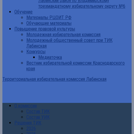
Лабинский район по Владимирскому
трехмандатному избирательному округу №6
Обучение
Материалы РЦОИТ РФ
Обучающие материалы
Повышение правовой культуры
Молодежная избирательная комиссия
Молодежный общественный совет при ТИК
Лабинская
Конкурсы
Медиаточка
Вестник избирательной комиссии Краснодарского
края
Территориальная избирательная комиссия Лабинская
О комиссии
Состав ТИК
Состав УИК
Решения ТИК
2026