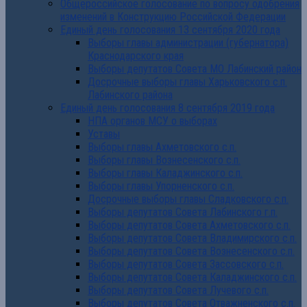
Общероссийское голосование по вопросу одобрения
изменений в Конструкцию Российской Федерации
Единый день голосования 13 сентября 2020 года
Выборы главы администрации (губернатора)
Краснодарского края
Выборы депутатов Совета МО Лабинский район
Досрочные выборы главы Харьковского с.п.
Лабинского района
Единый день голосования 8 сентября 2019 года
НПА органов МСУ о выборах
Уставы
Выборы главы Ахметовского с.п.
Выборы главы Вознесенского с.п.
Выборы главы Каладжинского с.п.
Выборы главы Упорненского с.п.
Досрочные выборы главы Сладковского с.п.
Выборы депутатов Совета Лабинского г.п.
Выборы депутатов Совета Ахметовского с.п.
Выборы депутатов Совета Владимирского с.п.
Выборы депутатов Совета Вознесенского с.п.
Выборы депутатов Совета Зассовского с.п.
Выборы депутатов Совета Каладжинского с.п.
Выборы депутатов Совета Лучевого с.п.
Выборы депутатов Совета Отважненского с.п.