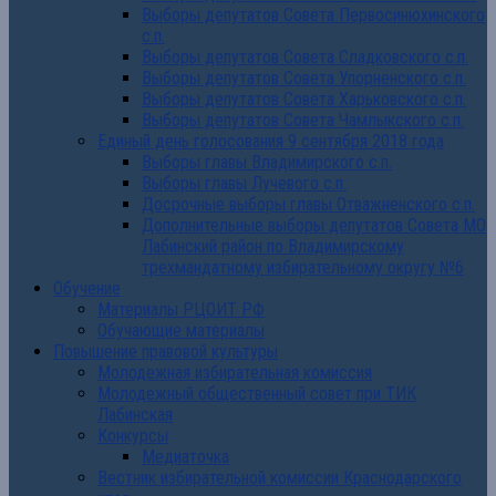
Выборы депутатов Совета Первосинюхинского
с.п.
Выборы депутатов Совета Сладковского с.п.
Выборы депутатов Совета Упорненского с.п.
Выборы депутатов Совета Харьковского с.п.
Выборы депутатов Совета Чамлыкского с.п.
Единый день голосования 9 сентября 2018 года
Выборы главы Владимирского с.п.
Выборы главы Лучевого с.п.
Досрочные выборы главы Отважненского с.п.
Дополнительные выборы депутатов Совета МО
Лабинский район по Владимирскому
трехмандатному избирательному округу №6
Обучение
Материалы РЦОИТ РФ
Обучающие материалы
Повышение правовой культуры
Молодежная избирательная комиссия
Молодежный общественный совет при ТИК
Лабинская
Конкурсы
Медиаточка
Вестник избирательной комиссии Краснодарского