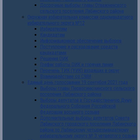
Досрочные выборы главы Отважненского
сельского поселения Лабинского района
Окружная избирательная комиссия одномандатного
избирательного округа №12
Избирателям
Кандидатам
Информационное обеспечение выборов
Поступление и расходование средств
кандидатами
Решения ОИК
График работы ОИК и горячая линия
Перечень ТИК (УИК) входящих в округ
Взаимодействие со СМИ
Единый день голосования 19 сентября 2021 года
Выборы главы Первосинюхинского сельского
поселения Лабинского района
Выборы депутатов в Государственную Думу
Федерального Собрания Российской
Федерации восьмого созыва
Дополнительные выборы депутатов Совета
Лабинского городского поселения Лабинского
района по Лабинскому четырехмандатному
избирательному округу № 3 четвертого созыва