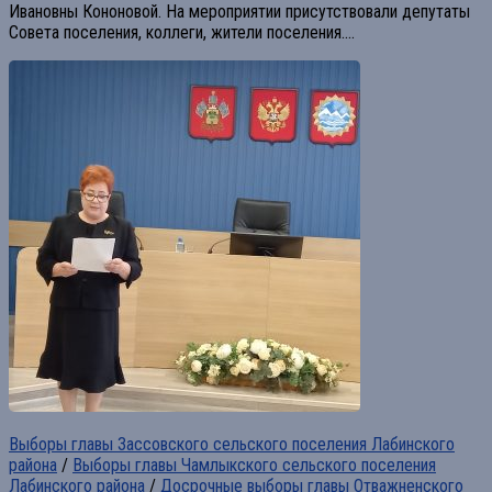
Ивановны Кононовой. На мероприятии присутствовали депутаты
Совета поселения, коллеги, жители поселения....
Выборы главы Зассовского сельского поселения Лабинского
района
/
Выборы главы Чамлыкского сельского поселения
Лабинского района
/
Досрочные выборы главы Отважненского