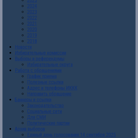
2025
2024
2023
2022
2021
2020
2019
2018
Новости
Избирательные комиссии
Выборы и референдумы
Избирательные округа
Работа с обращениями
График приема
Полезные ссылки
Адрес и телефоны ИККК
Направить обращение
Баннеры и ссылки
Законодательство
Социальные сети
Для СМИ
Политические партии
Архив выборов
Единый день голосования 14 сентября 2025