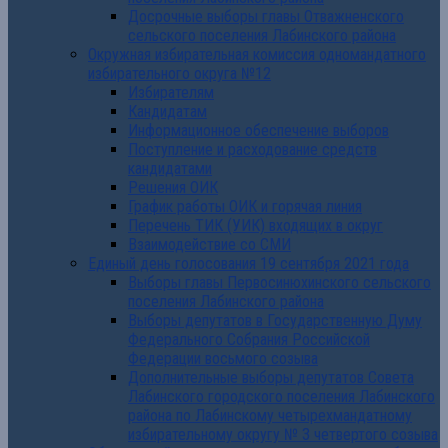
Досрочные выборы главы Отважненского
сельского поселения Лабинского района
Окружная избирательная комиссия одномандатного
избирательного округа №12
Избирателям
Кандидатам
Информационное обеспечение выборов
Поступление и расходование средств
кандидатами
Решения ОИК
График работы ОИК и горячая линия
Перечень ТИК (УИК) входящих в округ
Взаимодействие со СМИ
Единый день голосования 19 сентября 2021 года
Выборы главы Первосинюхинского сельского
поселения Лабинского района
Выборы депутатов в Государственную Думу
Федерального Собрания Российской
Федерации восьмого созыва
Дополнительные выборы депутатов Совета
Лабинского городского поселения Лабинского
района по Лабинскому четырехмандатному
избирательному округу № 3 четвертого созыва