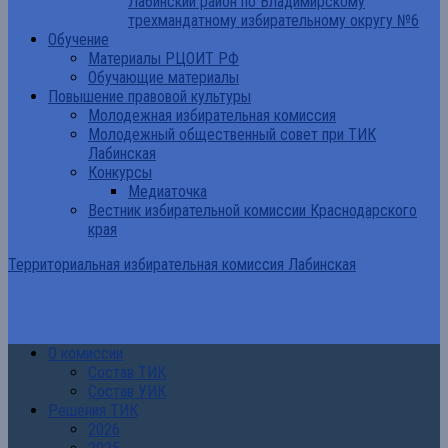
Лабинский район по Владимирскому
трехмандатному избирательному округу №6
Обучение
Материалы РЦОИТ РФ
Обучающие материалы
Повышение правовой культуры
Молодежная избирательная комиссия
Молодежный общественный совет при ТИК
Лабинская
Конкурсы
Медиаточка
Вестник избирательной комиссии Краснодарского
края
Территориальная избирательная комиссия Лабинская
О комиссии
Состав ТИК
Состав УИК
Решения ТИК
2026