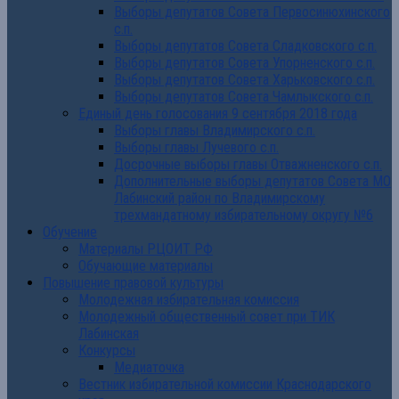
Выборы депутатов Совета Первосинюхинского
с.п.
Выборы депутатов Совета Сладковского с.п.
Выборы депутатов Совета Упорненского с.п.
Выборы депутатов Совета Харьковского с.п.
Выборы депутатов Совета Чамлыкского с.п.
Единый день голосования 9 сентября 2018 года
Выборы главы Владимирского с.п.
Выборы главы Лучевого с.п.
Досрочные выборы главы Отважненского с.п.
Дополнительные выборы депутатов Совета МО
Лабинский район по Владимирскому
трехмандатному избирательному округу №6
Обучение
Материалы РЦОИТ РФ
Обучающие материалы
Повышение правовой культуры
Молодежная избирательная комиссия
Молодежный общественный совет при ТИК
Лабинская
Конкурсы
Медиаточка
Вестник избирательной комиссии Краснодарского