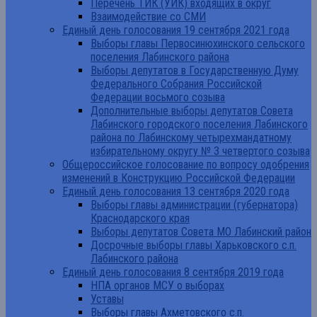
Перечень ТИК (УИК) входящих в округ
Взаимодействие со СМИ
Единый день голосования 19 сентября 2021 года
Выборы главы Первосинюхинского сельского
поселения Лабинского района
Выборы депутатов в Государственную Думу
Федерального Собрания Российской
Федерации восьмого созыва
Дополнительные выборы депутатов Совета
Лабинского городского поселения Лабинского
района по Лабинскому четырехмандатному
избирательному округу № 3 четвертого созыва
Общероссийское голосование по вопросу одобрения
изменений в Конструкцию Российской Федерации
Единый день голосования 13 сентября 2020 года
Выборы главы администрации (губернатора)
Краснодарского края
Выборы депутатов Совета МО Лабинский район
Досрочные выборы главы Харьковского с.п.
Лабинского района
Единый день голосования 8 сентября 2019 года
НПА органов МСУ о выборах
Уставы
Выборы главы Ахметовского с.п.