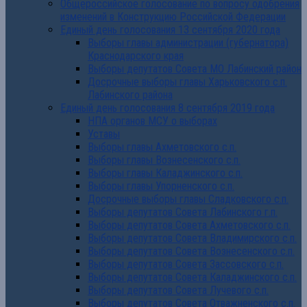
Общероссийское голосование по вопросу одобрения
изменений в Конструкцию Российской Федерации
Единый день голосования 13 сентября 2020 года
Выборы главы администрации (губернатора)
Краснодарского края
Выборы депутатов Совета МО Лабинский район
Досрочные выборы главы Харьковского с.п.
Лабинского района
Единый день голосования 8 сентября 2019 года
НПА органов МСУ о выборах
Уставы
Выборы главы Ахметовского с.п.
Выборы главы Вознесенского с.п.
Выборы главы Каладжинского с.п.
Выборы главы Упорненского с.п.
Досрочные выборы главы Сладковского с.п.
Выборы депутатов Совета Лабинского г.п.
Выборы депутатов Совета Ахметовского с.п.
Выборы депутатов Совета Владимирского с.п.
Выборы депутатов Совета Вознесенского с.п.
Выборы депутатов Совета Зассовского с.п.
Выборы депутатов Совета Каладжинского с.п.
Выборы депутатов Совета Лучевого с.п.
Выборы депутатов Совета Отважненского с.п.