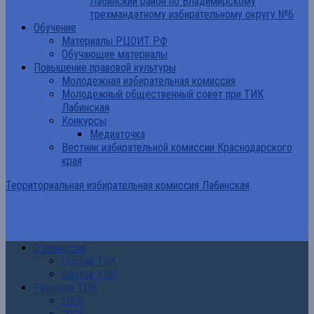
Лабинский район по Владимирскому
трехмандатному избирательному округу №6
Обучение
Материалы РЦОИТ РФ
Обучающие материалы
Повышение правовой культуры
Молодежная избирательная комиссия
Молодежный общественный совет при ТИК
Лабинская
Конкурсы
Медиаточка
Вестник избирательной комиссии Краснодарского
края
Территориальная избирательная комиссия Лабинская
О комиссии
Состав ТИК
Состав УИК
Решения ТИК
2026