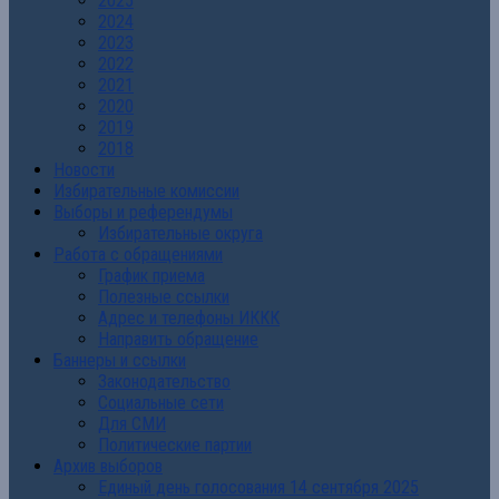
2025
2024
2023
2022
2021
2020
2019
2018
Новости
Избирательные комиссии
Выборы и референдумы
Избирательные округа
Работа с обращениями
График приема
Полезные ссылки
Адрес и телефоны ИККК
Направить обращение
Баннеры и ссылки
Законодательство
Социальные сети
Для СМИ
Политические партии
Архив выборов
Единый день голосования 14 сентября 2025