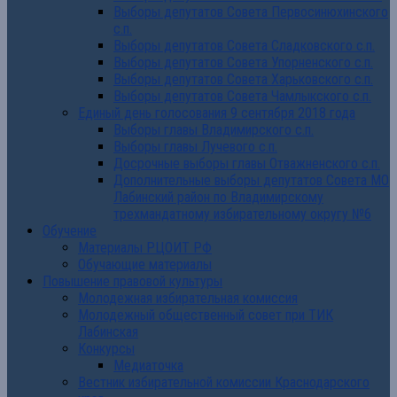
Выборы депутатов Совета Первосинюхинского
с.п.
Выборы депутатов Совета Сладковского с.п.
Выборы депутатов Совета Упорненского с.п.
Выборы депутатов Совета Харьковского с.п.
Выборы депутатов Совета Чамлыкского с.п.
Единый день голосования 9 сентября 2018 года
Выборы главы Владимирского с.п.
Выборы главы Лучевого с.п.
Досрочные выборы главы Отважненского с.п.
Дополнительные выборы депутатов Совета МО
Лабинский район по Владимирскому
трехмандатному избирательному округу №6
Обучение
Материалы РЦОИТ РФ
Обучающие материалы
Повышение правовой культуры
Молодежная избирательная комиссия
Молодежный общественный совет при ТИК
Лабинская
Конкурсы
Медиаточка
Вестник избирательной комиссии Краснодарского