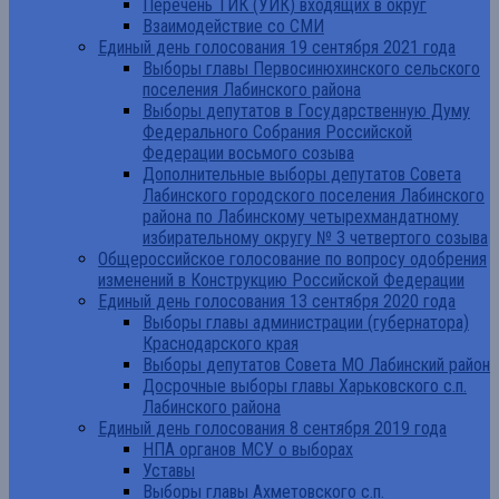
Перечень ТИК (УИК) входящих в округ
Взаимодействие со СМИ
Единый день голосования 19 сентября 2021 года
Выборы главы Первосинюхинского сельского
поселения Лабинского района
Выборы депутатов в Государственную Думу
Федерального Собрания Российской
Федерации восьмого созыва
Дополнительные выборы депутатов Совета
Лабинского городского поселения Лабинского
района по Лабинскому четырехмандатному
избирательному округу № 3 четвертого созыва
Общероссийское голосование по вопросу одобрения
изменений в Конструкцию Российской Федерации
Единый день голосования 13 сентября 2020 года
Выборы главы администрации (губернатора)
Краснодарского края
Выборы депутатов Совета МО Лабинский район
Досрочные выборы главы Харьковского с.п.
Лабинского района
Единый день голосования 8 сентября 2019 года
НПА органов МСУ о выборах
Уставы
Выборы главы Ахметовского с.п.