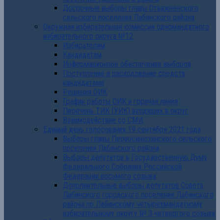
Досрочные выборы главы Отважненского
сельского поселения Лабинского района
Окружная избирательная комиссия одномандатного
избирательного округа №12
Избирателям
Кандидатам
Информационное обеспечение выборов
Поступление и расходование средств
кандидатами
Решения ОИК
График работы ОИК и горячая линия
Перечень ТИК (УИК) входящих в округ
Взаимодействие со СМИ
Единый день голосования 19 сентября 2021 года
Выборы главы Первосинюхинского сельского
поселения Лабинского района
Выборы депутатов в Государственную Думу
Федерального Собрания Российской
Федерации восьмого созыва
Дополнительные выборы депутатов Совета
Лабинского городского поселения Лабинского
района по Лабинскому четырехмандатному
избирательному округу № 3 четвертого созыва