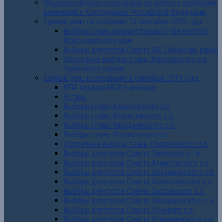
Общероссийское голосование по вопросу одобрения
изменений в Конструкцию Российской Федерации
Единый день голосования 13 сентября 2020 года
Выборы главы администрации (губернатора)
Краснодарского края
Выборы депутатов Совета МО Лабинский район
Досрочные выборы главы Харьковского с.п.
Лабинского района
Единый день голосования 8 сентября 2019 года
НПА органов МСУ о выборах
Уставы
Выборы главы Ахметовского с.п.
Выборы главы Вознесенского с.п.
Выборы главы Каладжинского с.п.
Выборы главы Упорненского с.п.
Досрочные выборы главы Сладковского с.п.
Выборы депутатов Совета Лабинского г.п.
Выборы депутатов Совета Ахметовского с.п.
Выборы депутатов Совета Владимирского с.п.
Выборы депутатов Совета Вознесенского с.п.
Выборы депутатов Совета Зассовского с.п.
Выборы депутатов Совета Каладжинского с.п.
Выборы депутатов Совета Лучевого с.п.
Выборы депутатов Совета Отважненского с.п.