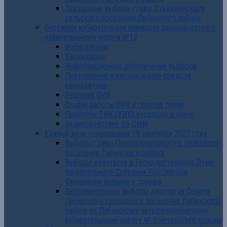
Досрочные выборы главы Отважненского
сельского поселения Лабинского района
Окружная избирательная комиссия одномандатного
избирательного округа №12
Избирателям
Кандидатам
Информационное обеспечение выборов
Поступление и расходование средств
кандидатами
Решения ОИК
График работы ОИК и горячая линия
Перечень ТИК (УИК) входящих в округ
Взаимодействие со СМИ
Единый день голосования 19 сентября 2021 года
Выборы главы Первосинюхинского сельского
поселения Лабинского района
Выборы депутатов в Государственную Думу
Федерального Собрания Российской
Федерации восьмого созыва
Дополнительные выборы депутатов Совета
Лабинского городского поселения Лабинского
района по Лабинскому четырехмандатному
избирательному округу № 3 четвертого созыва