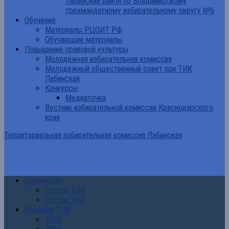
Лабинский район по Владимирскому
трехмандатному избирательному округу №6
Обучение
Материалы РЦОИТ РФ
Обучающие материалы
Повышение правовой культуры
Молодежная избирательная комиссия
Молодежный общественный совет при ТИК
Лабинская
Конкурсы
Медиаточка
Вестник избирательной комиссии Краснодарского
края
Территориальная избирательная комиссия Лабинская
О комиссии
Состав ТИК
Состав УИК
Решения ТИК
2026