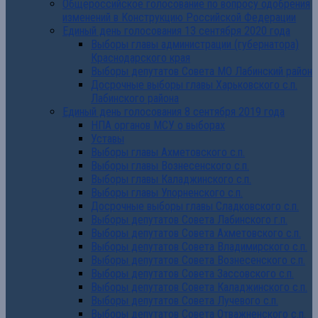
Общероссийское голосование по вопросу одобрения
изменений в Конструкцию Российской Федерации
Единый день голосования 13 сентября 2020 года
Выборы главы администрации (губернатора)
Краснодарского края
Выборы депутатов Совета МО Лабинский район
Досрочные выборы главы Харьковского с.п.
Лабинского района
Единый день голосования 8 сентября 2019 года
НПА органов МСУ о выборах
Уставы
Выборы главы Ахметовского с.п.
Выборы главы Вознесенского с.п.
Выборы главы Каладжинского с.п.
Выборы главы Упорненского с.п.
Досрочные выборы главы Сладковского с.п.
Выборы депутатов Совета Лабинского г.п.
Выборы депутатов Совета Ахметовского с.п.
Выборы депутатов Совета Владимирского с.п.
Выборы депутатов Совета Вознесенского с.п.
Выборы депутатов Совета Зассовского с.п.
Выборы депутатов Совета Каладжинского с.п.
Выборы депутатов Совета Лучевого с.п.
Выборы депутатов Совета Отважненского с.п.