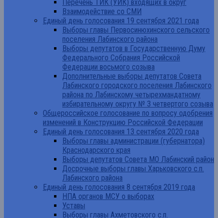
Перечень ТИК (УИК) входящих в округ
Взаимодействие со СМИ
Единый день голосования 19 сентября 2021 года
Выборы главы Первосинюхинского сельского
поселения Лабинского района
Выборы депутатов в Государственную Думу
Федерального Собрания Российской
Федерации восьмого созыва
Дополнительные выборы депутатов Совета
Лабинского городского поселения Лабинского
района по Лабинскому четырехмандатному
избирательному округу № 3 четвертого созыва
Общероссийское голосование по вопросу одобрения
изменений в Конструкцию Российской Федерации
Единый день голосования 13 сентября 2020 года
Выборы главы администрации (губернатора)
Краснодарского края
Выборы депутатов Совета МО Лабинский район
Досрочные выборы главы Харьковского с.п.
Лабинского района
Единый день голосования 8 сентября 2019 года
НПА органов МСУ о выборах
Уставы
Выборы главы Ахметовского с.п.