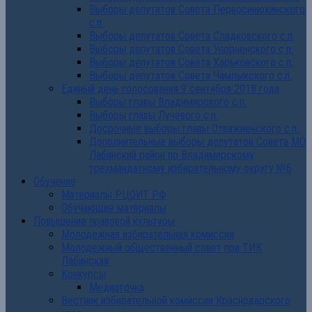
Выборы депутатов Совета Первосинюхинского
с.п.
Выборы депутатов Совета Сладковского с.п.
Выборы депутатов Совета Упорненского с.п.
Выборы депутатов Совета Харьковского с.п.
Выборы депутатов Совета Чамлыкского с.п.
Единый день голосования 9 сентября 2018 года
Выборы главы Владимирского с.п.
Выборы главы Лучевого с.п.
Досрочные выборы главы Отважненского с.п.
Дополнительные выборы депутатов Совета МО
Лабинский район по Владимирскому
трехмандатному избирательному округу №6
Обучение
Материалы РЦОИТ РФ
Обучающие материалы
Повышение правовой культуры
Молодежная избирательная комиссия
Молодежный общественный совет при ТИК
Лабинская
Конкурсы
Медиаточка
Вестник избирательной комиссии Краснодарского