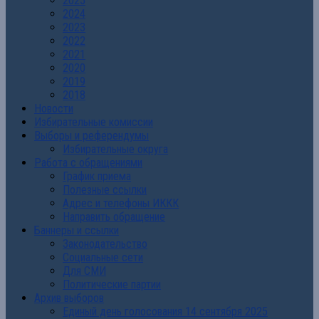
2025
2024
2023
2022
2021
2020
2019
2018
Новости
Избирательные комиссии
Выборы и референдумы
Избирательные округа
Работа с обращениями
График приема
Полезные ссылки
Адрес и телефоны ИККК
Направить обращение
Баннеры и ссылки
Законодательство
Социальные сети
Для СМИ
Политические партии
Архив выборов
Единый день голосования 14 сентября 2025