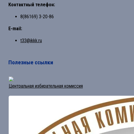
Контактный телефон:
8(86169) 3-20-86
E-mail:
t33@ikkk.ru
Полезные ссылки
Центральная избирательная комиссия