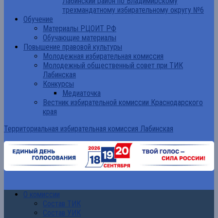
Лабинский район по Владимирскому
трехмандатному избирательному округу №6
Обучение
Материалы РЦОИТ РФ
Обучающие материалы
Повышение правовой культуры
Молодежная избирательная комиссия
Молодежный общественный совет при ТИК
Лабинская
Конкурсы
Медиаточка
Вестник избирательной комиссии Краснодарского
края
Территориальная избирательная комиссия Лабинская
О комиссии
Состав ТИК
Состав УИК