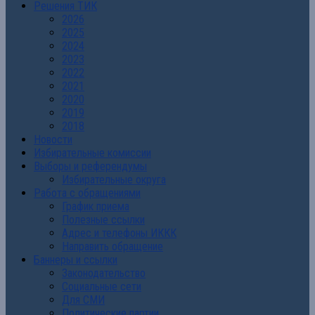
Решения ТИК
2026
2025
2024
2023
2022
2021
2020
2019
2018
Новости
Избирательные комиссии
Выборы и референдумы
Избирательные округа
Работа с обращениями
График приема
Полезные ссылки
Адрес и телефоны ИККК
Направить обращение
Баннеры и ссылки
Законодательство
Социальные сети
Для СМИ
Политические партии