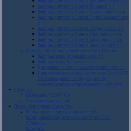
Выборы депутатов Совета Каладжинского с.п.
Выборы депутатов Совета Лучевого с.п.
Выборы депутатов Совета Отважненского с.п.
Выборы депутатов Совета Первосинюхинского
с.п.
Выборы депутатов Совета Сладковского с.п.
Выборы депутатов Совета Упорненского с.п.
Выборы депутатов Совета Харьковского с.п.
Выборы депутатов Совета Чамлыкского с.п.
Единый день голосования 9 сентября 2018 года
Выборы главы Владимирского с.п.
Выборы главы Лучевого с.п.
Досрочные выборы главы Отважненского с.п.
Дополнительные выборы депутатов Совета МО
Лабинский район по Владимирскому
трехмандатному избирательному округу №6
Обучение
Материалы РЦОИТ РФ
Обучающие материалы
Повышение правовой культуры
Молодежная избирательная комиссия
Молодежный общественный совет при ТИК
Лабинская
Конкурсы