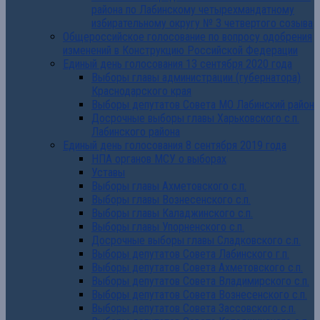
района по Лабинскому четырехмандатному
избирательному округу № 3 четвертого созыва
Общероссийское голосование по вопросу одобрения
изменений в Конструкцию Российской Федерации
Единый день голосования 13 сентября 2020 года
Выборы главы администрации (губернатора)
Краснодарского края
Выборы депутатов Совета МО Лабинский район
Досрочные выборы главы Харьковского с.п.
Лабинского района
Единый день голосования 8 сентября 2019 года
НПА органов МСУ о выборах
Уставы
Выборы главы Ахметовского с.п.
Выборы главы Вознесенского с.п.
Выборы главы Каладжинского с.п.
Выборы главы Упорненского с.п.
Досрочные выборы главы Сладковского с.п.
Выборы депутатов Совета Лабинского г.п.
Выборы депутатов Совета Ахметовского с.п.
Выборы депутатов Совета Владимирского с.п.
Выборы депутатов Совета Вознесенского с.п.
Выборы депутатов Совета Зассовского с.п.