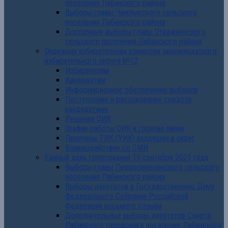
поселения Лабинского района
Выборы главы Чамлыкского сельского
поселения Лабинского района
Досрочные выборы главы Отважненского
сельского поселения Лабинского района
Окружная избирательная комиссия одномандатного
избирательного округа №12
Избирателям
Кандидатам
Информационное обеспечение выборов
Поступление и расходование средств
кандидатами
Решения ОИК
График работы ОИК и горячая линия
Перечень ТИК (УИК) входящих в округ
Взаимодействие со СМИ
Единый день голосования 19 сентября 2021 года
Выборы главы Первосинюхинского сельского
поселения Лабинского района
Выборы депутатов в Государственную Думу
Федерального Собрания Российской
Федерации восьмого созыва
Дополнительные выборы депутатов Совета
Лабинского городского поселения Лабинского