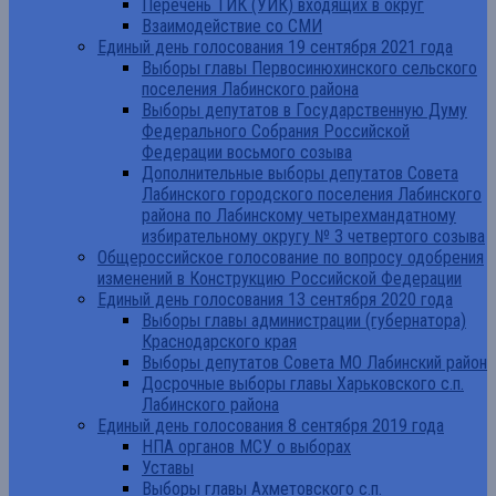
Перечень ТИК (УИК) входящих в округ
Взаимодействие со СМИ
Единый день голосования 19 сентября 2021 года
Выборы главы Первосинюхинского сельского
поселения Лабинского района
Выборы депутатов в Государственную Думу
Федерального Собрания Российской
Федерации восьмого созыва
Дополнительные выборы депутатов Совета
Лабинского городского поселения Лабинского
района по Лабинскому четырехмандатному
избирательному округу № 3 четвертого созыва
Общероссийское голосование по вопросу одобрения
изменений в Конструкцию Российской Федерации
Единый день голосования 13 сентября 2020 года
Выборы главы администрации (губернатора)
Краснодарского края
Выборы депутатов Совета МО Лабинский район
Досрочные выборы главы Харьковского с.п.
Лабинского района
Единый день голосования 8 сентября 2019 года
НПА органов МСУ о выборах
Уставы
Выборы главы Ахметовского с.п.