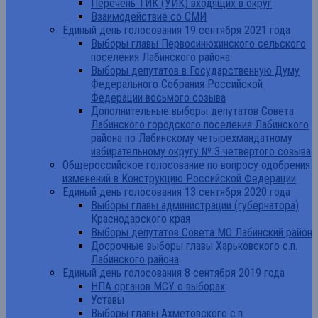
Перечень ТИК (УИК) входящих в округ
Взаимодействие со СМИ
Единый день голосования 19 сентября 2021 года
Выборы главы Первосинюхинского сельского
поселения Лабинского района
Выборы депутатов в Государственную Думу
Федерального Собрания Российской
Федерации восьмого созыва
Дополнительные выборы депутатов Совета
Лабинского городского поселения Лабинского
района по Лабинскому четырехмандатному
избирательному округу № 3 четвертого созыва
Общероссийское голосование по вопросу одобрения
изменений в Конструкцию Российской Федерации
Единый день голосования 13 сентября 2020 года
Выборы главы администрации (губернатора)
Краснодарского края
Выборы депутатов Совета МО Лабинский район
Досрочные выборы главы Харьковского с.п.
Лабинского района
Единый день голосования 8 сентября 2019 года
НПА органов МСУ о выборах
Уставы
Выборы главы Ахметовского с.п.