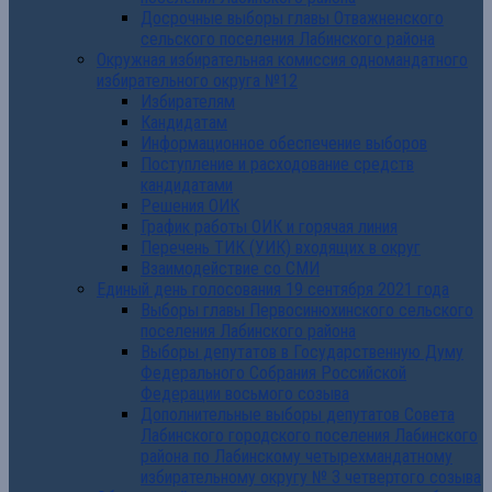
Досрочные выборы главы Отважненского
сельского поселения Лабинского района
Окружная избирательная комиссия одномандатного
избирательного округа №12
Избирателям
Кандидатам
Информационное обеспечение выборов
Поступление и расходование средств
кандидатами
Решения ОИК
График работы ОИК и горячая линия
Перечень ТИК (УИК) входящих в округ
Взаимодействие со СМИ
Единый день голосования 19 сентября 2021 года
Выборы главы Первосинюхинского сельского
поселения Лабинского района
Выборы депутатов в Государственную Думу
Федерального Собрания Российской
Федерации восьмого созыва
Дополнительные выборы депутатов Совета
Лабинского городского поселения Лабинского
района по Лабинскому четырехмандатному
избирательному округу № 3 четвертого созыва