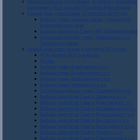
Общероссийское голосование по вопросу одобрения
изменений в Конструкцию Российской Федерации
Единый день голосования 13 сентября 2020 года
Выборы главы администрации (губернатора)
Краснодарского края
Выборы депутатов Совета МО Лабинский район
Досрочные выборы главы Харьковского с.п.
Лабинского района
Единый день голосования 8 сентября 2019 года
НПА органов МСУ о выборах
Уставы
Выборы главы Ахметовского с.п.
Выборы главы Вознесенского с.п.
Выборы главы Каладжинского с.п.
Выборы главы Упорненского с.п.
Досрочные выборы главы Сладковского с.п.
Выборы депутатов Совета Лабинского г.п.
Выборы депутатов Совета Ахметовского с.п.
Выборы депутатов Совета Владимирского с.п.
Выборы депутатов Совета Вознесенского с.п.
Выборы депутатов Совета Зассовского с.п.
Выборы депутатов Совета Каладжинского с.п.
Выборы депутатов Совета Лучевого с.п.
Выборы депутатов Совета Отважненского с.п.