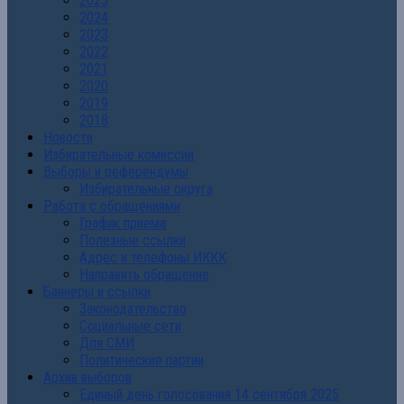
2025
2024
2023
2022
2021
2020
2019
2018
Новости
Избирательные комиссии
Выборы и референдумы
Избирательные округа
Работа с обращениями
График приема
Полезные ссылки
Адрес и телефоны ИККК
Направить обращение
Баннеры и ссылки
Законодательство
Социальные сети
Для СМИ
Политические партии
Архив выборов
Единый день голосования 14 сентября 2025