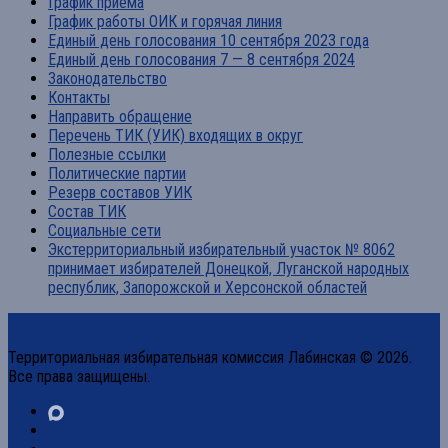
График приема
График работы ОИК и горячая линия
Единый день голосования 10 сентября 2023 года
Единый день голосования 7 — 8 сентября 2024
Законодательство
Контакты
Направить обращение
Перечень ТИК (УИК) входящих в округ
Полезные ссылки
Политические партии
Резерв составов УИК
Состав ТИК
Социальные сети
Экстерриториальный избирательный участок № 8062
принимает избирателей Донецкой, Луганской народных
республик, Запорожской и Херсонской областей
Территориальная избирательная комиссия Лабинская © 2026.
Все права защищены.