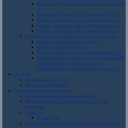
Выборы депутатов Совета Первосинюхинского
с.п.
Выборы депутатов Совета Сладковского с.п.
Выборы депутатов Совета Упорненского с.п.
Выборы депутатов Совета Харьковского с.п.
Выборы депутатов Совета Чамлыкского с.п.
Единый день голосования 9 сентября 2018 года
Выборы главы Владимирского с.п.
Выборы главы Лучевого с.п.
Досрочные выборы главы Отважненского с.п.
Дополнительные выборы депутатов Совета МО
Лабинский район по Владимирскому
трехмандатному избирательному округу №6
Обучение
Материалы РЦОИТ РФ
Обучающие материалы
Повышение правовой культуры
Молодежная избирательная комиссия
Молодежный общественный совет при ТИК
Лабинская
Конкурсы
Медиаточка
Вестник избирательной комиссии Краснодарского