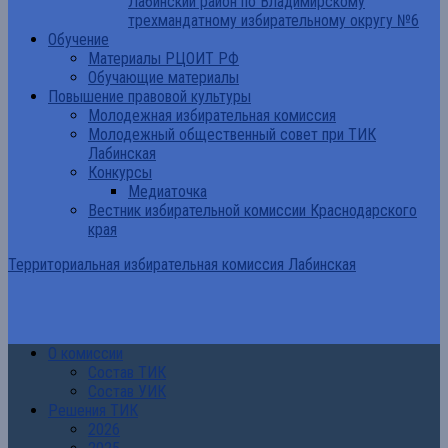
Лабинский район по Владимирскому
трехмандатному избирательному округу №6
Обучение
Материалы РЦОИТ РФ
Обучающие материалы
Повышение правовой культуры
Молодежная избирательная комиссия
Молодежный общественный совет при ТИК
Лабинская
Конкурсы
Медиаточка
Вестник избирательной комиссии Краснодарского
края
Территориальная избирательная комиссия Лабинская
О комиссии
Состав ТИК
Состав УИК
Решения ТИК
2026