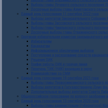
Выборы главы Владимирского сельского поселе
Выборы главы Лучевого сельского поселения Л
Досрочные выборы главы Ахметовского сельско
Единый день голосования 11 сентября 2022 года
Выборы депутатов Законодательного Собрания 
Выборы главы Зассовского сельского поселени
Выборы главы Чамлыкского сельского поселени
Досрочные выборы главы Отважненского сельск
Окружная избирательная комиссия одномандатного из
Избирателям
Кандидатам
Информационное обеспечение выборов
Поступление и расходование средств кандидат
Решения ОИК
График работы ОИК и горячая линия
Перечень ТИК (УИК) входящих в округ
Взаимодействие со СМИ
Единый день голосования 19 сентября 2021 года
Выборы главы Первосинюхинского сельского по
Выборы депутатов в Государственную Думу Фе
Дополнительные выборы депутатов Совета Лаби
Общероссийское голосование по вопросу одобрения 
Единый день голосования 13 сентября 2020 года
Выборы главы администрации (губернатора) Кр