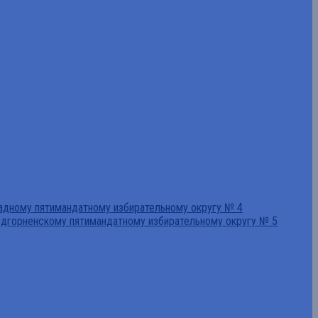
падному пятимандатному избирательному округу № 4
едгорненскому пятимандатному избирательному округу № 5