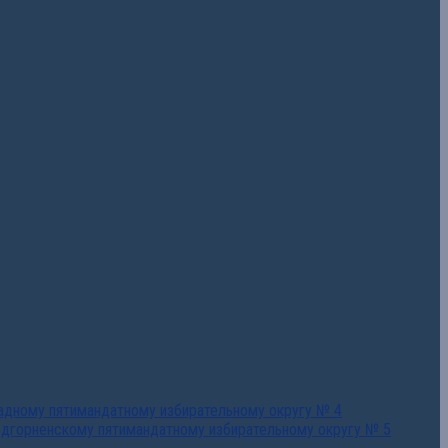
падному пятимандатному избирательному округу № 4
едгорненскому пятимандатному избирательному округу № 5