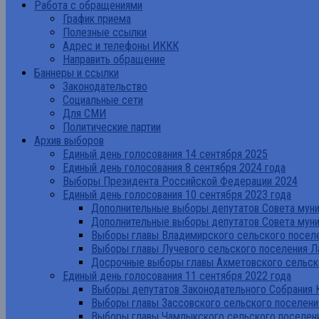
Работа с обращениями
График приема
Полезные ссылки
Адрес и телефоны ИККК
Направить обращение
Баннеры и ссылки
Законодательство
Социальные сети
Для СМИ
Политические партии
Архив выборов
Единый день голосования 14 сентября 2025
Единый день голосования 8 сентября 2024 года
Выборы Президента Российской Федерации 2024
Единый день голосования 10 сентября 2023 года
Дополнительные выборы депутатов Совета муниц
Дополнительные выборы депутатов Совета муни
Выборы главы Владимирского сельского поселе
Выборы главы Лучевого сельского поселения Л
Досрочные выборы главы Ахметовского сельско
Единый день голосования 11 сентября 2022 года
Выборы депутатов Законодательного Собрания 
Выборы главы Зассовского сельского поселени
Выборы главы Чамлыкского сельского поселени