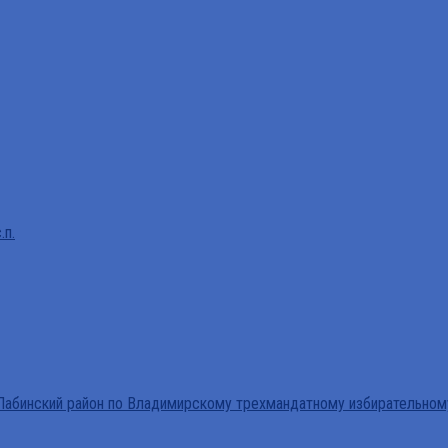
.п.
абинский район по Владимирскому трехмандатному избирательном