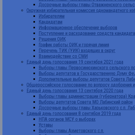
Досрочные выборы главы Отважненского сельск
Окружная избирательная комиссия одномандатного из
Избирателям
Кандидатам
Информационное обеспечение выборов
Поступление и расходование средств кандидат
Решения ОИК
График работы ОИК и горячая линия
Перечень ТИК (УИК) входящих в округ
Взаимодействие со СМИ
Единый день голосования 19 сентября 2021 года
Выборы главы Первосинюхинского сельского по
Выборы депутатов в Государственную Думу Фе
Дополнительные выборы депутатов Совета Лаби
Общероссийское голосование по вопросу одобрения 
Единый день голосования 13 сентября 2020 года
Выборы главы администрации (губернатора) Кр
Выборы депутатов Совета МО Лабинский район
Досрочные выборы главы Харьковского с.п. Лаб
Единый день голосования 8 сентября 2019 года
НПА органов МСУ о выборах
Уставы
Выборы главы Ахметовского с.п.