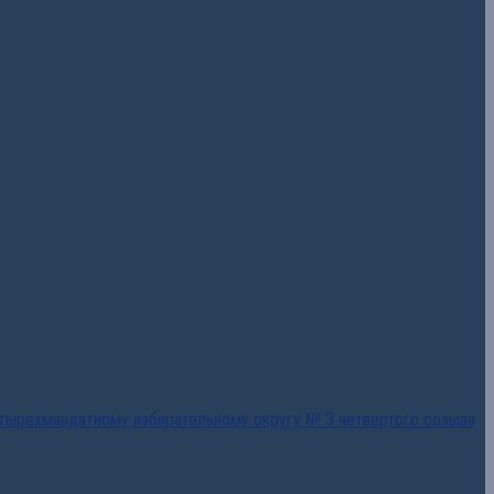
тырехмандатному избирательному округу № 3 четвертого созыва