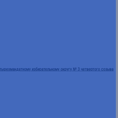
тырехмандатному избирательному округу № 3 четвертого созыва