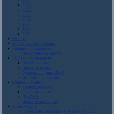
2025
2024
2023
2022
2021
2020
2019
2018
Новости
Избирательные комиссии
Выборы и референдумы
Избирательные округа
Работа с обращениями
График приема
Полезные ссылки
Адрес и телефоны ИККК
Направить обращение
Баннеры и ссылки
Законодательство
Социальные сети
Для СМИ
Политические партии
Архив выборов
Единый день голосования 14 сентября 2025