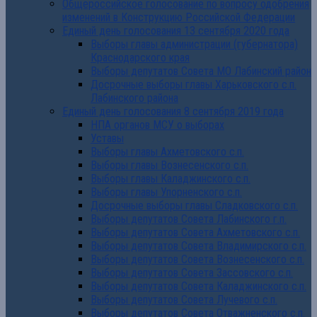
Общероссийское голосование по вопросу одобрения
изменений в Конструкцию Российской Федерации
Единый день голосования 13 сентября 2020 года
Выборы главы администрации (губернатора)
Краснодарского края
Выборы депутатов Совета МО Лабинский район
Досрочные выборы главы Харьковского с.п.
Лабинского района
Единый день голосования 8 сентября 2019 года
НПА органов МСУ о выборах
Уставы
Выборы главы Ахметовского с.п.
Выборы главы Вознесенского с.п.
Выборы главы Каладжинского с.п.
Выборы главы Упорненского с.п.
Досрочные выборы главы Сладковского с.п.
Выборы депутатов Совета Лабинского г.п.
Выборы депутатов Совета Ахметовского с.п.
Выборы депутатов Совета Владимирского с.п.
Выборы депутатов Совета Вознесенского с.п.
Выборы депутатов Совета Зассовского с.п.
Выборы депутатов Совета Каладжинского с.п.
Выборы депутатов Совета Лучевого с.п.
Выборы депутатов Совета Отважненского с.п.