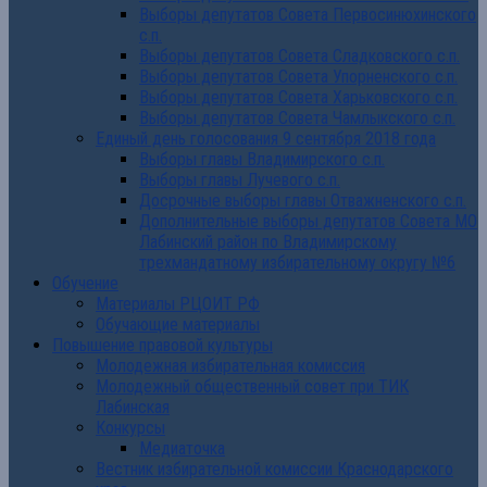
Выборы депутатов Совета Первосинюхинского
с.п.
Выборы депутатов Совета Сладковского с.п.
Выборы депутатов Совета Упорненского с.п.
Выборы депутатов Совета Харьковского с.п.
Выборы депутатов Совета Чамлыкского с.п.
Единый день голосования 9 сентября 2018 года
Выборы главы Владимирского с.п.
Выборы главы Лучевого с.п.
Досрочные выборы главы Отважненского с.п.
Дополнительные выборы депутатов Совета МО
Лабинский район по Владимирскому
трехмандатному избирательному округу №6
Обучение
Материалы РЦОИТ РФ
Обучающие материалы
Повышение правовой культуры
Молодежная избирательная комиссия
Молодежный общественный совет при ТИК
Лабинская
Конкурсы
Медиаточка
Вестник избирательной комиссии Краснодарского