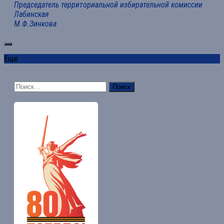
Председатель территориальной избирательной комиссии
Лабинская
М.Ф.Зинкова
Ещё
Найти: