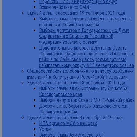
Перечень ТИК (УИК) входящих в округ
Взаимодействие со СМИ
Единый день голосования 19 сентября 2021 года
Выборы главы Первосинюхинского сельского
поселения Лабинского района
Выборы депутатов в Государственную Думу
Федерального Собрания Российской
Федерации восьмого созыва
Дополнительные выборы депутатов Совета
Лабинского городского поселения Лабинского
района по Лабинскому четырехмандатному
избирательному округу № 3 четвертого созыва
Общероссийское голосование по вопросу одобрения
изменений в Конструкцию Российской Федерации
Единый день голосования 13 сентября 2020 года
Выборы главы администрации (губернатора)
Краснодарского края
Выборы депутатов Совета МО Лабинский район
Досрочные выборы главы Харьковского с.п.
Лабинского района
Единый день голосования 8 сентября 2019 года
НПА органов МСУ о выборах
Уставы
Выборы главы Ахметовского с.п.