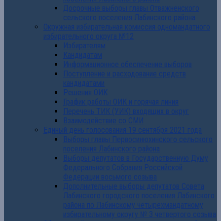
Досрочные выборы главы Отважненского
сельского поселения Лабинского района
Окружная избирательная комиссия одномандатного
избирательного округа №12
Избирателям
Кандидатам
Информационное обеспечение выборов
Поступление и расходование средств
кандидатами
Решения ОИК
График работы ОИК и горячая линия
Перечень ТИК (УИК) входящих в округ
Взаимодействие со СМИ
Единый день голосования 19 сентября 2021 года
Выборы главы Первосинюхинского сельского
поселения Лабинского района
Выборы депутатов в Государственную Думу
Федерального Собрания Российской
Федерации восьмого созыва
Дополнительные выборы депутатов Совета
Лабинского городского поселения Лабинского
района по Лабинскому четырехмандатному
избирательному округу № 3 четвертого созыва