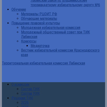
Лабинский район по Владимирскому
трехмандатному избирательному округу №6
Обучение
Материалы РЦОИТ РФ
Обучающие материалы
Повышение правовой культуры
Молодежная избирательная комиссия
Молодежный общественный совет при ТИК
Лабинская
Конкурсы
Медиаточка
Вестник избирательной комиссии Краснодарского
края
Территориальная избирательная комиссия Лабинская
О комиссии
Состав ТИК
Состав УИК
Решения ТИК
2026