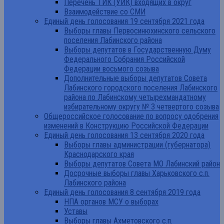
Перечень ТИК (УИК) входящих в округ
Взаимодействие со СМИ
Единый день голосования 19 сентября 2021 года
Выборы главы Первосинюхинского сельского
поселения Лабинского района
Выборы депутатов в Государственную Думу
Федерального Собрания Российской
Федерации восьмого созыва
Дополнительные выборы депутатов Совета
Лабинского городского поселения Лабинского
района по Лабинскому четырехмандатному
избирательному округу № 3 четвертого созыва
Общероссийское голосование по вопросу одобрения
изменений в Конструкцию Российской Федерации
Единый день голосования 13 сентября 2020 года
Выборы главы администрации (губернатора)
Краснодарского края
Выборы депутатов Совета МО Лабинский район
Досрочные выборы главы Харьковского с.п.
Лабинского района
Единый день голосования 8 сентября 2019 года
НПА органов МСУ о выборах
Уставы
Выборы главы Ахметовского с.п.