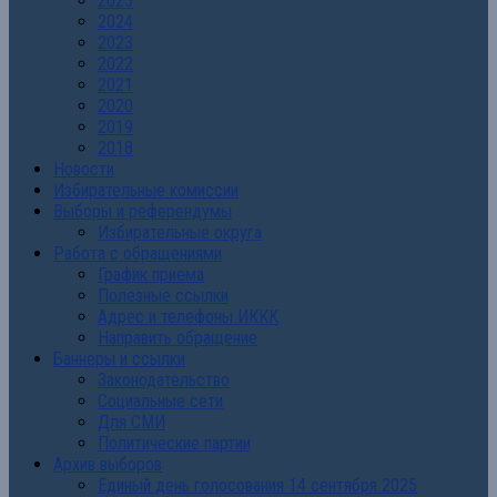
2025
2024
2023
2022
2021
2020
2019
2018
Новости
Избирательные комиссии
Выборы и референдумы
Избирательные округа
Работа с обращениями
График приема
Полезные ссылки
Адрес и телефоны ИККК
Направить обращение
Баннеры и ссылки
Законодательство
Социальные сети
Для СМИ
Политические партии
Архив выборов
Единый день голосования 14 сентября 2025