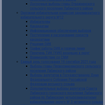
Досрочные выборы главы Отважненского
сельского поселения Лабинского района
Окружная избирательная комиссия одномандатного
избирательного округа №12
Избирателям
Кандидатам
Информационное обеспечение выборов
Поступление и расходование средств
кандидатами
Решения ОИК
График работы ОИК и горячая линия
Перечень ТИК (УИК) входящих в округ
Взаимодействие со СМИ
Единый день голосования 19 сентября 2021 года
Выборы главы Первосинюхинского сельского
поселения Лабинского района
Выборы депутатов в Государственную Думу
Федерального Собрания Российской
Федерации восьмого созыва
Дополнительные выборы депутатов Совета
Лабинского городского поселения Лабинского
района по Лабинскому четырехмандатному
избирательному округу № 3 четвертого созыва