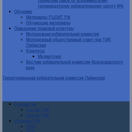
Лабинский район по Владимирскому
трехмандатному избирательному округу №6
Обучение
Материалы РЦОИТ РФ
Обучающие материалы
Повышение правовой культуры
Молодежная избирательная комиссия
Молодежный общественный совет при ТИК
Лабинская
Конкурсы
Медиаточка
Вестник избирательной комиссии Краснодарского
края
Территориальная избирательная комиссия Лабинская
О комиссии
Состав ТИК
Состав УИК
Решения ТИК
2026