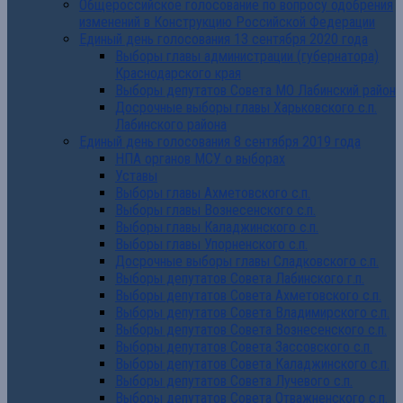
Общероссийское голосование по вопросу одобрения
изменений в Конструкцию Российской Федерации
Единый день голосования 13 сентября 2020 года
Выборы главы администрации (губернатора)
Краснодарского края
Выборы депутатов Совета МО Лабинский район
Досрочные выборы главы Харьковского с.п.
Лабинского района
Единый день голосования 8 сентября 2019 года
НПА органов МСУ о выборах
Уставы
Выборы главы Ахметовского с.п.
Выборы главы Вознесенского с.п.
Выборы главы Каладжинского с.п.
Выборы главы Упорненского с.п.
Досрочные выборы главы Сладковского с.п.
Выборы депутатов Совета Лабинского г.п.
Выборы депутатов Совета Ахметовского с.п.
Выборы депутатов Совета Владимирского с.п.
Выборы депутатов Совета Вознесенского с.п.
Выборы депутатов Совета Зассовского с.п.
Выборы депутатов Совета Каладжинского с.п.
Выборы депутатов Совета Лучевого с.п.
Выборы депутатов Совета Отважненского с.п.