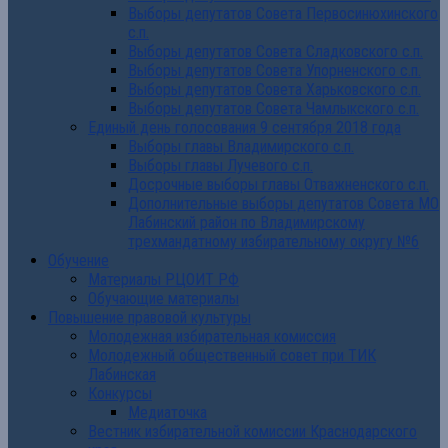
Выборы депутатов Совета Первосинюхинского
с.п.
Выборы депутатов Совета Сладковского с.п.
Выборы депутатов Совета Упорненского с.п.
Выборы депутатов Совета Харьковского с.п.
Выборы депутатов Совета Чамлыкского с.п.
Единый день голосования 9 сентября 2018 года
Выборы главы Владимирского с.п.
Выборы главы Лучевого с.п.
Досрочные выборы главы Отважненского с.п.
Дополнительные выборы депутатов Совета МО
Лабинский район по Владимирскому
трехмандатному избирательному округу №6
Обучение
Материалы РЦОИТ РФ
Обучающие материалы
Повышение правовой культуры
Молодежная избирательная комиссия
Молодежный общественный совет при ТИК
Лабинская
Конкурсы
Медиаточка
Вестник избирательной комиссии Краснодарского