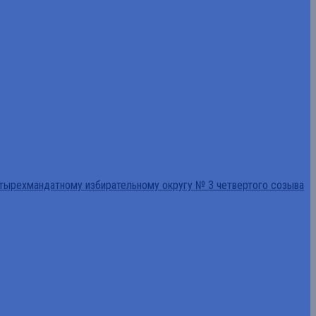
тырехмандатному избирательному округу № 3 четвертого созыва