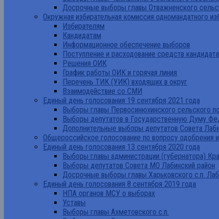
Досрочные выборы главы Отважненского сельск
Окружная избирательная комиссия одномандатного из
Избирателям
Кандидатам
Информационное обеспечение выборов
Поступление и расходование средств кандидат
Решения ОИК
График работы ОИК и горячая линия
Перечень ТИК (УИК) входящих в округ
Взаимодействие со СМИ
Единый день голосования 19 сентября 2021 года
Выборы главы Первосинюхинского сельского по
Выборы депутатов в Государственную Думу Фе
Дополнительные выборы депутатов Совета Лаби
Общероссийское голосование по вопросу одобрения 
Единый день голосования 13 сентября 2020 года
Выборы главы администрации (губернатора) Кр
Выборы депутатов Совета МО Лабинский район
Досрочные выборы главы Харьковского с.п. Лаб
Единый день голосования 8 сентября 2019 года
НПА органов МСУ о выборах
Уставы
Выборы главы Ахметовского с.п.