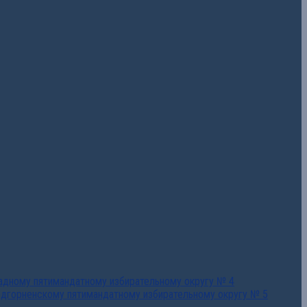
падному пятимандатному избирательному округу № 4
едгорненскому пятимандатному избирательному округу № 5