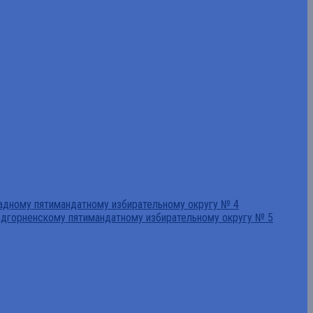
падному пятимандатному избирательному округу № 4
едгорненскому пятимандатному избирательному округу № 5