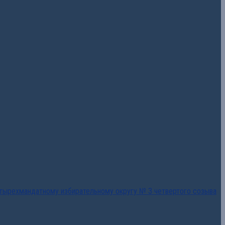
тырехмандатному избирательному округу № 3 четвертого созыва