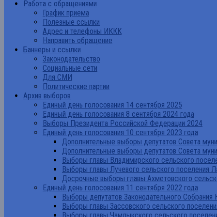
Работа с обращениями
График приема
Полезные ссылки
Адрес и телефоны ИККК
Направить обращение
Баннеры и ссылки
Законодательство
Социальные сети
Для СМИ
Политические партии
Архив выборов
Единый день голосования 14 сентября 2025
Единый день голосования 8 сентября 2024 года
Выборы Президента Российской Федерации 2024
Единый день голосования 10 сентября 2023 года
Дополнительные выборы депутатов Совета муниц
Дополнительные выборы депутатов Совета муни
Выборы главы Владимирского сельского поселе
Выборы главы Лучевого сельского поселения Л
Досрочные выборы главы Ахметовского сельско
Единый день голосования 11 сентября 2022 года
Выборы депутатов Законодательного Собрания 
Выборы главы Зассовского сельского поселени
Выборы главы Чамлыкского сельского поселени