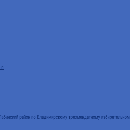
.п.
абинский район по Владимирскому трехмандатному избирательном