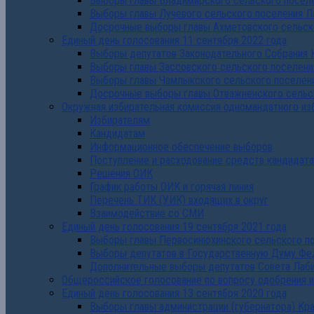
Выборы главы Владимирского сельского поселе
Выборы главы Лучевого сельского поселения Л
Досрочные выборы главы Ахметовского сельско
Единый день голосования 11 сентября 2022 года
Выборы депутатов Законодательного Собрания 
Выборы главы Зассовского сельского поселени
Выборы главы Чамлыкского сельского поселени
Досрочные выборы главы Отважненского сельск
Окружная избирательная комиссия одномандатного из
Избирателям
Кандидатам
Информационное обеспечение выборов
Поступление и расходование средств кандидат
Решения ОИК
График работы ОИК и горячая линия
Перечень ТИК (УИК) входящих в округ
Взаимодействие со СМИ
Единый день голосования 19 сентября 2021 года
Выборы главы Первосинюхинского сельского по
Выборы депутатов в Государственную Думу Фе
Дополнительные выборы депутатов Совета Лаби
Общероссийское голосование по вопросу одобрения 
Единый день голосования 13 сентября 2020 года
Выборы главы администрации (губернатора) Кр