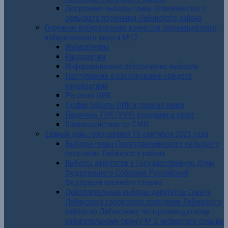
Досрочные выборы главы Отважненского
сельского поселения Лабинского района
Окружная избирательная комиссия одномандатного
избирательного округа №12
Избирателям
Кандидатам
Информационное обеспечение выборов
Поступление и расходование средств
кандидатами
Решения ОИК
График работы ОИК и горячая линия
Перечень ТИК (УИК) входящих в округ
Взаимодействие со СМИ
Единый день голосования 19 сентября 2021 года
Выборы главы Первосинюхинского сельского
поселения Лабинского района
Выборы депутатов в Государственную Думу
Федерального Собрания Российской
Федерации восьмого созыва
Дополнительные выборы депутатов Совета
Лабинского городского поселения Лабинского
района по Лабинскому четырехмандатному
избирательному округу № 3 четвертого созыва