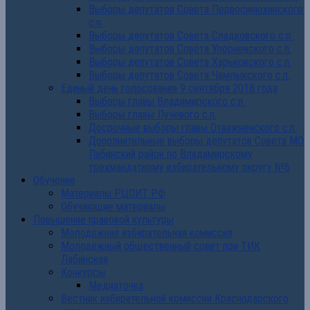
Выборы депутатов Совета Первосинюхинского
с.п.
Выборы депутатов Совета Сладковского с.п.
Выборы депутатов Совета Упорненского с.п.
Выборы депутатов Совета Харьковского с.п.
Выборы депутатов Совета Чамлыкского с.п.
Единый день голосования 9 сентября 2018 года
Выборы главы Владимирского с.п.
Выборы главы Лучевого с.п.
Досрочные выборы главы Отважненского с.п.
Дополнительные выборы депутатов Совета МО
Лабинский район по Владимирскому
трехмандатному избирательному округу №6
Обучение
Материалы РЦОИТ РФ
Обучающие материалы
Повышение правовой культуры
Молодежная избирательная комиссия
Молодежный общественный совет при ТИК
Лабинская
Конкурсы
Медиаточка
Вестник избирательной комиссии Краснодарского