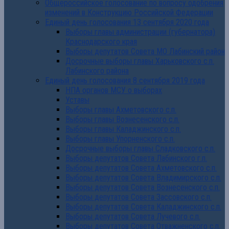
Общероссийское голосование по вопросу одобрения
изменений в Конструкцию Российской Федерации
Единый день голосования 13 сентября 2020 года
Выборы главы администрации (губернатора)
Краснодарского края
Выборы депутатов Совета МО Лабинский район
Досрочные выборы главы Харьковского с.п.
Лабинского района
Единый день голосования 8 сентября 2019 года
НПА органов МСУ о выборах
Уставы
Выборы главы Ахметовского с.п.
Выборы главы Вознесенского с.п.
Выборы главы Каладжинского с.п.
Выборы главы Упорненского с.п.
Досрочные выборы главы Сладковского с.п.
Выборы депутатов Совета Лабинского г.п.
Выборы депутатов Совета Ахметовского с.п.
Выборы депутатов Совета Владимирского с.п.
Выборы депутатов Совета Вознесенского с.п.
Выборы депутатов Совета Зассовского с.п.
Выборы депутатов Совета Каладжинского с.п.
Выборы депутатов Совета Лучевого с.п.
Выборы депутатов Совета Отважненского с.п.