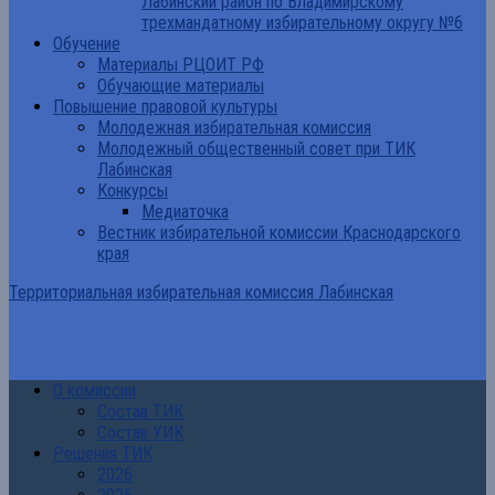
Лабинский район по Владимирскому
трехмандатному избирательному округу №6
Обучение
Материалы РЦОИТ РФ
Обучающие материалы
Повышение правовой культуры
Молодежная избирательная комиссия
Молодежный общественный совет при ТИК
Лабинская
Конкурсы
Медиаточка
Вестник избирательной комиссии Краснодарского
края
Территориальная избирательная комиссия Лабинская
О комиссии
Состав ТИК
Состав УИК
Решения ТИК
2026