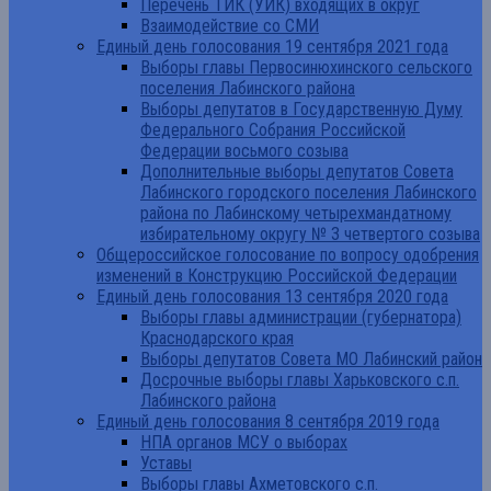
Перечень ТИК (УИК) входящих в округ
Взаимодействие со СМИ
Единый день голосования 19 сентября 2021 года
Выборы главы Первосинюхинского сельского
поселения Лабинского района
Выборы депутатов в Государственную Думу
Федерального Собрания Российской
Федерации восьмого созыва
Дополнительные выборы депутатов Совета
Лабинского городского поселения Лабинского
района по Лабинскому четырехмандатному
избирательному округу № 3 четвертого созыва
Общероссийское голосование по вопросу одобрения
изменений в Конструкцию Российской Федерации
Единый день голосования 13 сентября 2020 года
Выборы главы администрации (губернатора)
Краснодарского края
Выборы депутатов Совета МО Лабинский район
Досрочные выборы главы Харьковского с.п.
Лабинского района
Единый день голосования 8 сентября 2019 года
НПА органов МСУ о выборах
Уставы
Выборы главы Ахметовского с.п.