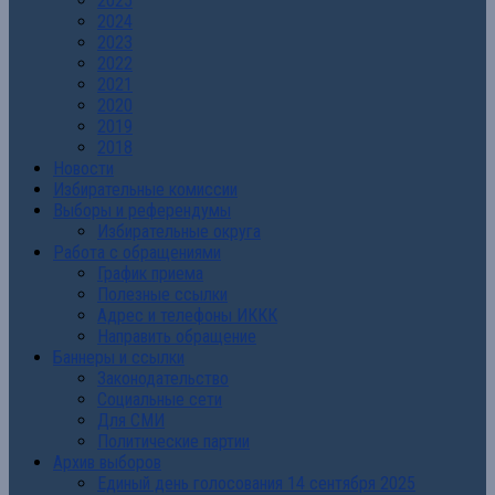
2025
2024
2023
2022
2021
2020
2019
2018
Новости
Избирательные комиссии
Выборы и референдумы
Избирательные округа
Работа с обращениями
График приема
Полезные ссылки
Адрес и телефоны ИККК
Направить обращение
Баннеры и ссылки
Законодательство
Социальные сети
Для СМИ
Политические партии
Архив выборов
Единый день голосования 14 сентября 2025