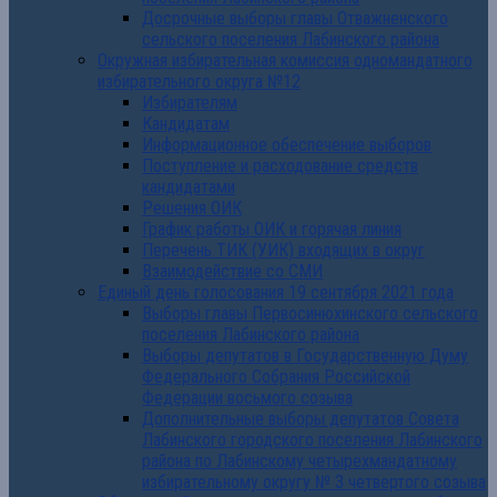
Досрочные выборы главы Отважненского
сельского поселения Лабинского района
Окружная избирательная комиссия одномандатного
избирательного округа №12
Избирателям
Кандидатам
Информационное обеспечение выборов
Поступление и расходование средств
кандидатами
Решения ОИК
График работы ОИК и горячая линия
Перечень ТИК (УИК) входящих в округ
Взаимодействие со СМИ
Единый день голосования 19 сентября 2021 года
Выборы главы Первосинюхинского сельского
поселения Лабинского района
Выборы депутатов в Государственную Думу
Федерального Собрания Российской
Федерации восьмого созыва
Дополнительные выборы депутатов Совета
Лабинского городского поселения Лабинского
района по Лабинскому четырехмандатному
избирательному округу № 3 четвертого созыва