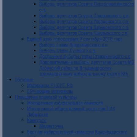
Выборы депутатов Совета Первосинюхинского
с.п.
Выборы депутатов Совета Сладковского с.п.
Выборы депутатов Совета Упорненского с.п.
Выборы депутатов Совета Харьковского с.п.
Выборы депутатов Совета Чамлыкского с.п.
Единый день голосования 9 сентября 2018 года
Выборы главы Владимирского с.п.
Выборы главы Лучевого с.п.
Досрочные выборы главы Отважненского с.п.
Дополнительные выборы депутатов Совета МО
Лабинский район по Владимирскому
трехмандатному избирательному округу №6
Обучение
Материалы РЦОИТ РФ
Обучающие материалы
Повышение правовой культуры
Молодежная избирательная комиссия
Молодежный общественный совет при ТИК
Лабинская
Конкурсы
Медиаточка
Вестник избирательной комиссии Краснодарского