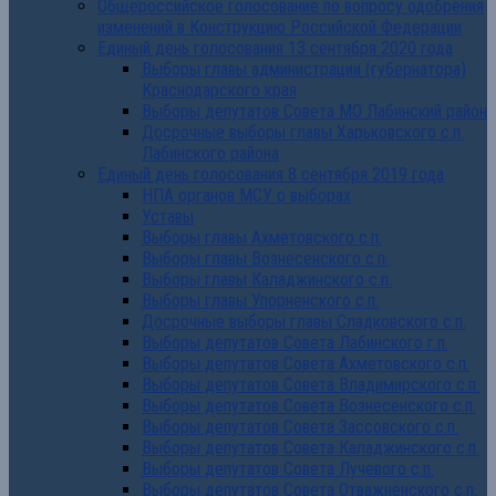
Общероссийское голосование по вопросу одобрения
изменений в Конструкцию Российской Федерации
Единый день голосования 13 сентября 2020 года
Выборы главы администрации (губернатора)
Краснодарского края
Выборы депутатов Совета МО Лабинский район
Досрочные выборы главы Харьковского с.п.
Лабинского района
Единый день голосования 8 сентября 2019 года
НПА органов МСУ о выборах
Уставы
Выборы главы Ахметовского с.п.
Выборы главы Вознесенского с.п.
Выборы главы Каладжинского с.п.
Выборы главы Упорненского с.п.
Досрочные выборы главы Сладковского с.п.
Выборы депутатов Совета Лабинского г.п.
Выборы депутатов Совета Ахметовского с.п.
Выборы депутатов Совета Владимирского с.п.
Выборы депутатов Совета Вознесенского с.п.
Выборы депутатов Совета Зассовского с.п.
Выборы депутатов Совета Каладжинского с.п.
Выборы депутатов Совета Лучевого с.п.
Выборы депутатов Совета Отважненского с.п.