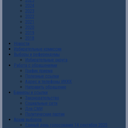
2025
2024
2023
2022
2021
2020
2019
2018
Новости
Избирательные комиссии
Выборы и референдумы
Избирательные округа
Работа с обращениями
График приема
Полезные ссылки
Адрес и телефоны ИККК
Направить обращение
Баннеры и ссылки
Законодательство
Социальные сети
Для СМИ
Политические партии
Архив выборов
Единый день голосования 14 сентября 2025