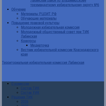
Лабинский район по Владимирскому
трехмандатному избирательному округу №6
Обучение
Материалы РЦОИТ РФ
Обучающие материалы
Повышение правовой культуры
Молодежная избирательная комиссия
Молодежный общественный совет при ТИК
Лабинская
Конкурсы
Медиаточка
Вестник избирательной комиссии Краснодарского
края
Территориальная избирательная комиссия Лабинская
О комиссии
Состав ТИК
Состав УИК
Решения ТИК
2026