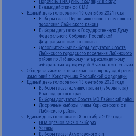
Перечень ТИК (УИК) входящих в округ
Взаимодействие со СМИ
Единый день голосования 19 сентября 2021 года
Выборы главы Первосинюхинского сельского
поселения Лабинского района
Выборы депутатов в Государственную Думу
Федерального Собрания Российской
Федерации восьмого созыва
Дополнительные выборы депутатов Совета
Лабинского городского поселения Лабинского
района по Лабинскому четырехмандатному
избирательному округу № 3 четвертого созыва
Общероссийское голосование по вопросу одобрения
изменений в Конструкцию Российской Федерации
Единый день голосования 13 сентября 2020 года
Выборы главы администрации (губернатора)
Краснодарского края
Выборы депутатов Совета МО Лабинский район
Досрочные выборы главы Харьковского с.п.
Лабинского района
Единый день голосования 8 сентября 2019 года
НПА органов МСУ о выборах
Уставы
Выборы главы Ахметовского с.п.