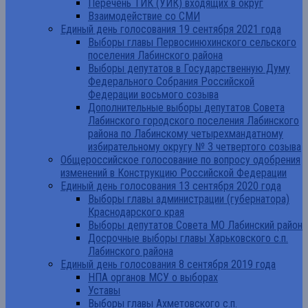
Перечень ТИК (УИК) входящих в округ
Взаимодействие со СМИ
Единый день голосования 19 сентября 2021 года
Выборы главы Первосинюхинского сельского
поселения Лабинского района
Выборы депутатов в Государственную Думу
Федерального Собрания Российской
Федерации восьмого созыва
Дополнительные выборы депутатов Совета
Лабинского городского поселения Лабинского
района по Лабинскому четырехмандатному
избирательному округу № 3 четвертого созыва
Общероссийское голосование по вопросу одобрения
изменений в Конструкцию Российской Федерации
Единый день голосования 13 сентября 2020 года
Выборы главы администрации (губернатора)
Краснодарского края
Выборы депутатов Совета МО Лабинский район
Досрочные выборы главы Харьковского с.п.
Лабинского района
Единый день голосования 8 сентября 2019 года
НПА органов МСУ о выборах
Уставы
Выборы главы Ахметовского с.п.