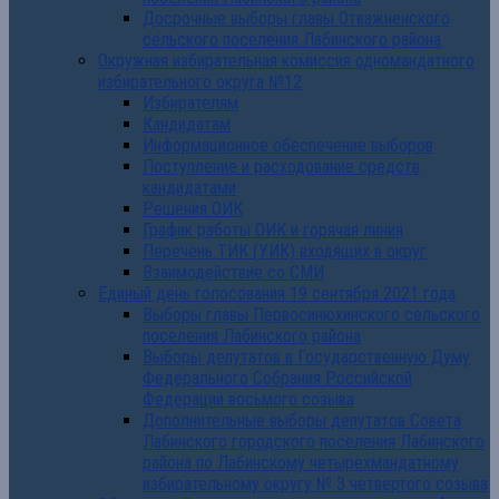
Досрочные выборы главы Отважненского
сельского поселения Лабинского района
Окружная избирательная комиссия одномандатного
избирательного округа №12
Избирателям
Кандидатам
Информационное обеспечение выборов
Поступление и расходование средств
кандидатами
Решения ОИК
График работы ОИК и горячая линия
Перечень ТИК (УИК) входящих в округ
Взаимодействие со СМИ
Единый день голосования 19 сентября 2021 года
Выборы главы Первосинюхинского сельского
поселения Лабинского района
Выборы депутатов в Государственную Думу
Федерального Собрания Российской
Федерации восьмого созыва
Дополнительные выборы депутатов Совета
Лабинского городского поселения Лабинского
района по Лабинскому четырехмандатному
избирательному округу № 3 четвертого созыва