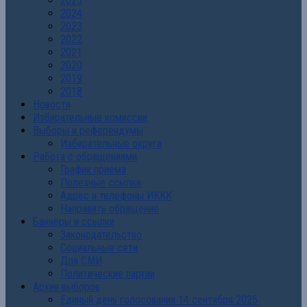
2025
2024
2023
2022
2021
2020
2019
2018
Новости
Избирательные комиссии
Выборы и референдумы
Избирательные округа
Работа с обращениями
График приема
Полезные ссылки
Адрес и телефоны ИККК
Направить обращение
Баннеры и ссылки
Законодательство
Социальные сети
Для СМИ
Политические партии
Архив выборов
Единый день голосования 14 сентября 2025