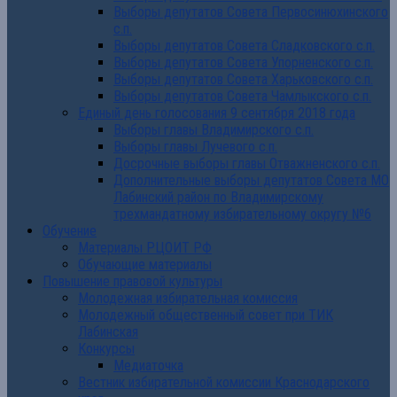
Выборы депутатов Совета Первосинюхинского
с.п.
Выборы депутатов Совета Сладковского с.п.
Выборы депутатов Совета Упорненского с.п.
Выборы депутатов Совета Харьковского с.п.
Выборы депутатов Совета Чамлыкского с.п.
Единый день голосования 9 сентября 2018 года
Выборы главы Владимирского с.п.
Выборы главы Лучевого с.п.
Досрочные выборы главы Отважненского с.п.
Дополнительные выборы депутатов Совета МО
Лабинский район по Владимирскому
трехмандатному избирательному округу №6
Обучение
Материалы РЦОИТ РФ
Обучающие материалы
Повышение правовой культуры
Молодежная избирательная комиссия
Молодежный общественный совет при ТИК
Лабинская
Конкурсы
Медиаточка
Вестник избирательной комиссии Краснодарского