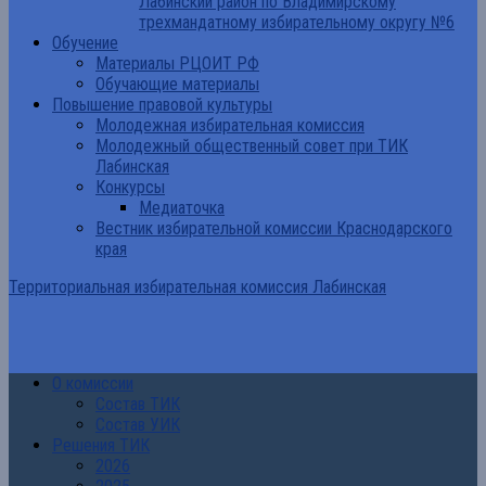
Лабинский район по Владимирскому
трехмандатному избирательному округу №6
Обучение
Материалы РЦОИТ РФ
Обучающие материалы
Повышение правовой культуры
Молодежная избирательная комиссия
Молодежный общественный совет при ТИК
Лабинская
Конкурсы
Медиаточка
Вестник избирательной комиссии Краснодарского
края
Территориальная избирательная комиссия Лабинская
О комиссии
Состав ТИК
Состав УИК
Решения ТИК
2026