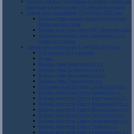
Общероссийское голосование по вопросу одобрения
изменений в Конструкцию Российской Федерации
Единый день голосования 13 сентября 2020 года
Выборы главы администрации (губернатора)
Краснодарского края
Выборы депутатов Совета МО Лабинский район
Досрочные выборы главы Харьковского с.п.
Лабинского района
Единый день голосования 8 сентября 2019 года
НПА органов МСУ о выборах
Уставы
Выборы главы Ахметовского с.п.
Выборы главы Вознесенского с.п.
Выборы главы Каладжинского с.п.
Выборы главы Упорненского с.п.
Досрочные выборы главы Сладковского с.п.
Выборы депутатов Совета Лабинского г.п.
Выборы депутатов Совета Ахметовского с.п.
Выборы депутатов Совета Владимирского с.п.
Выборы депутатов Совета Вознесенского с.п.
Выборы депутатов Совета Зассовского с.п.
Выборы депутатов Совета Каладжинского с.п.
Выборы депутатов Совета Лучевого с.п.
Выборы депутатов Совета Отважненского с.п.