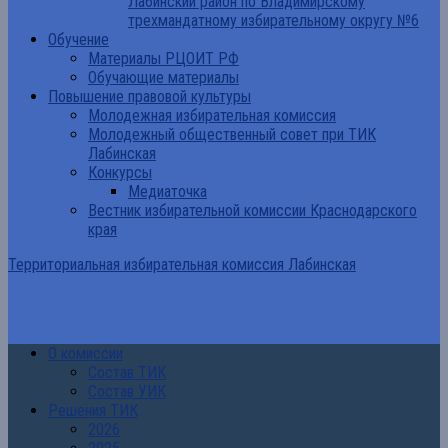
Лабинский район по Владимирскому
трехмандатному избирательному округу №6
Обучение
Материалы РЦОИТ РФ
Обучающие материалы
Повышение правовой культуры
Молодежная избирательная комиссия
Молодежный общественный совет при ТИК
Лабинская
Конкурсы
Медиаточка
Вестник избирательной комиссии Краснодарского
края
Территориальная избирательная комиссия Лабинская
О комиссии
Состав ТИК
Состав УИК
Решения ТИК
2026