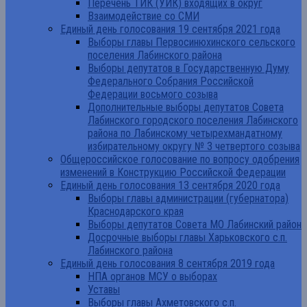
Перечень ТИК (УИК) входящих в округ
Взаимодействие со СМИ
Единый день голосования 19 сентября 2021 года
Выборы главы Первосинюхинского сельского
поселения Лабинского района
Выборы депутатов в Государственную Думу
Федерального Собрания Российской
Федерации восьмого созыва
Дополнительные выборы депутатов Совета
Лабинского городского поселения Лабинского
района по Лабинскому четырехмандатному
избирательному округу № 3 четвертого созыва
Общероссийское голосование по вопросу одобрения
изменений в Конструкцию Российской Федерации
Единый день голосования 13 сентября 2020 года
Выборы главы администрации (губернатора)
Краснодарского края
Выборы депутатов Совета МО Лабинский район
Досрочные выборы главы Харьковского с.п.
Лабинского района
Единый день голосования 8 сентября 2019 года
НПА органов МСУ о выборах
Уставы
Выборы главы Ахметовского с.п.