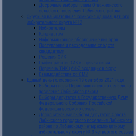
Досрочные выборы главы Отважненского
сельского поселения Лабинского района
Окружная избирательная комиссия одномандатного
избирательного округа №12
Избирателям
Кандидатам
Информационное обеспечение выборов
Поступление и расходование средств
кандидатами
Решения ОИК
График работы ОИК и горячая линия
Перечень ТИК (УИК) входящих в округ
Взаимодействие со СМИ
Единый день голосования 19 сентября 2021 года
Выборы главы Первосинюхинского сельского
поселения Лабинского района
Выборы депутатов в Государственную Думу
Федерального Собрания Российской
Федерации восьмого созыва
Дополнительные выборы депутатов Совета
Лабинского городского поселения Лабинского
района по Лабинскому четырехмандатному
избирательному округу № 3 четвертого созыва