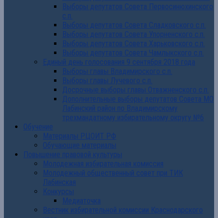
Выборы депутатов Совета Первосинюхинского
с.п.
Выборы депутатов Совета Сладковского с.п.
Выборы депутатов Совета Упорненского с.п.
Выборы депутатов Совета Харьковского с.п.
Выборы депутатов Совета Чамлыкского с.п.
Единый день голосования 9 сентября 2018 года
Выборы главы Владимирского с.п.
Выборы главы Лучевого с.п.
Досрочные выборы главы Отважненского с.п.
Дополнительные выборы депутатов Совета МО
Лабинский район по Владимирскому
трехмандатному избирательному округу №6
Обучение
Материалы РЦОИТ РФ
Обучающие материалы
Повышение правовой культуры
Молодежная избирательная комиссия
Молодежный общественный совет при ТИК
Лабинская
Конкурсы
Медиаточка
Вестник избирательной комиссии Краснодарского