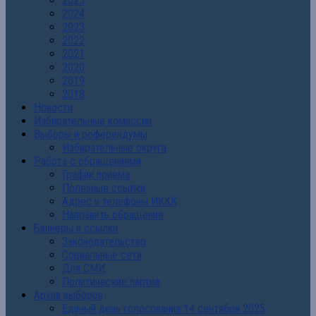
2025
2024
2023
2022
2021
2020
2019
2018
Новости
Избирательные комиссии
Выборы и референдумы
Избирательные округа
Работа с обращениями
График приема
Полезные ссылки
Адрес и телефоны ИККК
Направить обращение
Баннеры и ссылки
Законодательство
Социальные сети
Для СМИ
Политические партии
Архив выборов
Единый день голосования 14 сентября 2025