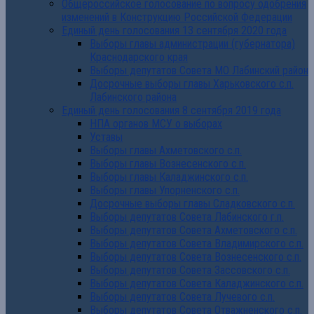
Общероссийское голосование по вопросу одобрения
изменений в Конструкцию Российской Федерации
Единый день голосования 13 сентября 2020 года
Выборы главы администрации (губернатора)
Краснодарского края
Выборы депутатов Совета МО Лабинский район
Досрочные выборы главы Харьковского с.п.
Лабинского района
Единый день голосования 8 сентября 2019 года
НПА органов МСУ о выборах
Уставы
Выборы главы Ахметовского с.п.
Выборы главы Вознесенского с.п.
Выборы главы Каладжинского с.п.
Выборы главы Упорненского с.п.
Досрочные выборы главы Сладковского с.п.
Выборы депутатов Совета Лабинского г.п.
Выборы депутатов Совета Ахметовского с.п.
Выборы депутатов Совета Владимирского с.п.
Выборы депутатов Совета Вознесенского с.п.
Выборы депутатов Совета Зассовского с.п.
Выборы депутатов Совета Каладжинского с.п.
Выборы депутатов Совета Лучевого с.п.
Выборы депутатов Совета Отважненского с.п.