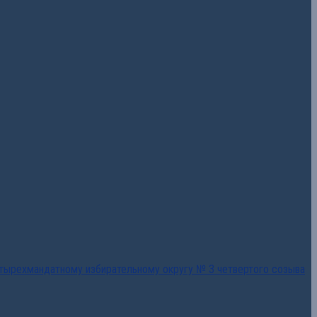
тырехмандатному избирательному округу № 3 четвертого созыва