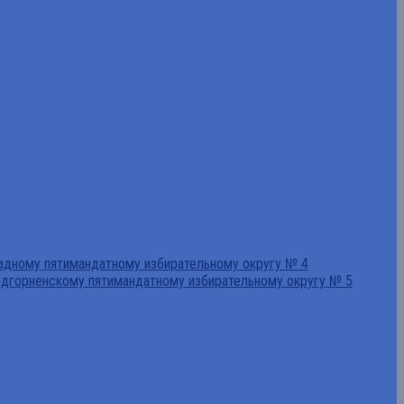
падному пятимандатному избирательному округу № 4
едгорненскому пятимандатному избирательному округу № 5