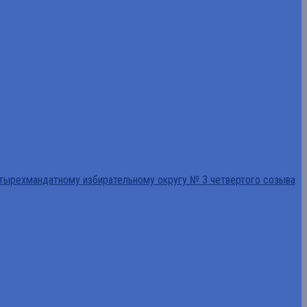
тырехмандатному избирательному округу № 3 четвертого созыва