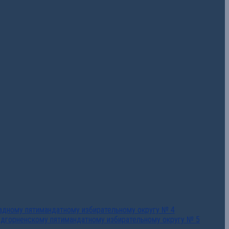
падному пятимандатному избирательному округу № 4
едгорненскому пятимандатному избирательному округу № 5