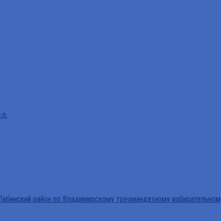
.п.
абинский район по Владимирскому трехмандатному избирательном