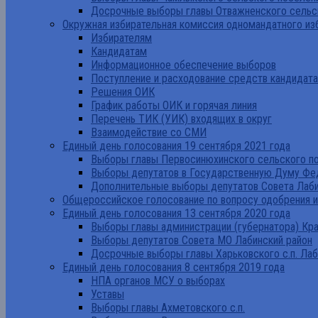
Досрочные выборы главы Отважненского сельск
Окружная избирательная комиссия одномандатного из
Избирателям
Кандидатам
Информационное обеспечение выборов
Поступление и расходование средств кандидат
Решения ОИК
График работы ОИК и горячая линия
Перечень ТИК (УИК) входящих в округ
Взаимодействие со СМИ
Единый день голосования 19 сентября 2021 года
Выборы главы Первосинюхинского сельского по
Выборы депутатов в Государственную Думу Фе
Дополнительные выборы депутатов Совета Лаби
Общероссийское голосование по вопросу одобрения 
Единый день голосования 13 сентября 2020 года
Выборы главы администрации (губернатора) Кр
Выборы депутатов Совета МО Лабинский район
Досрочные выборы главы Харьковского с.п. Лаб
Единый день голосования 8 сентября 2019 года
НПА органов МСУ о выборах
Уставы
Выборы главы Ахметовского с.п.