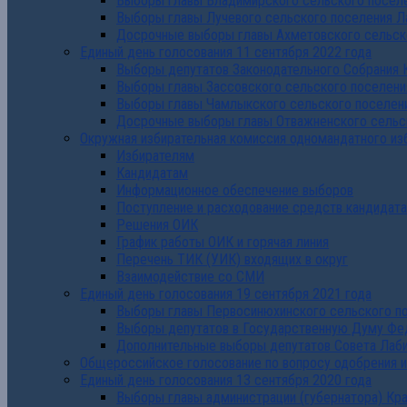
Выборы главы Владимирского сельского поселе
Выборы главы Лучевого сельского поселения Л
Досрочные выборы главы Ахметовского сельско
Единый день голосования 11 сентября 2022 года
Выборы депутатов Законодательного Собрания 
Выборы главы Зассовского сельского поселени
Выборы главы Чамлыкского сельского поселени
Досрочные выборы главы Отважненского сельск
Окружная избирательная комиссия одномандатного из
Избирателям
Кандидатам
Информационное обеспечение выборов
Поступление и расходование средств кандидат
Решения ОИК
График работы ОИК и горячая линия
Перечень ТИК (УИК) входящих в округ
Взаимодействие со СМИ
Единый день голосования 19 сентября 2021 года
Выборы главы Первосинюхинского сельского по
Выборы депутатов в Государственную Думу Фе
Дополнительные выборы депутатов Совета Лаби
Общероссийское голосование по вопросу одобрения 
Единый день голосования 13 сентября 2020 года
Выборы главы администрации (губернатора) Кр