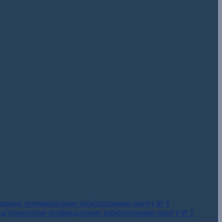
падному пятимандатному избирательному округу № 4
едгорненскому пятимандатному избирательному округу № 5