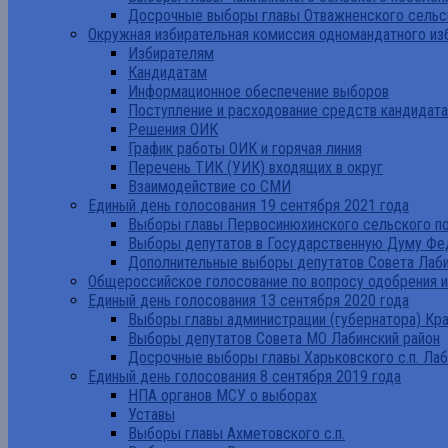
Досрочные выборы главы Отважненского сельск
Окружная избирательная комиссия одномандатного из
Избирателям
Кандидатам
Информационное обеспечение выборов
Поступление и расходование средств кандидат
Решения ОИК
График работы ОИК и горячая линия
Перечень ТИК (УИК) входящих в округ
Взаимодействие со СМИ
Единый день голосования 19 сентября 2021 года
Выборы главы Первосинюхинского сельского по
Выборы депутатов в Государственную Думу Фе
Дополнительные выборы депутатов Совета Лаби
Общероссийское голосование по вопросу одобрения 
Единый день голосования 13 сентября 2020 года
Выборы главы администрации (губернатора) Кр
Выборы депутатов Совета МО Лабинский район
Досрочные выборы главы Харьковского с.п. Лаб
Единый день голосования 8 сентября 2019 года
НПА органов МСУ о выборах
Уставы
Выборы главы Ахметовского с.п.