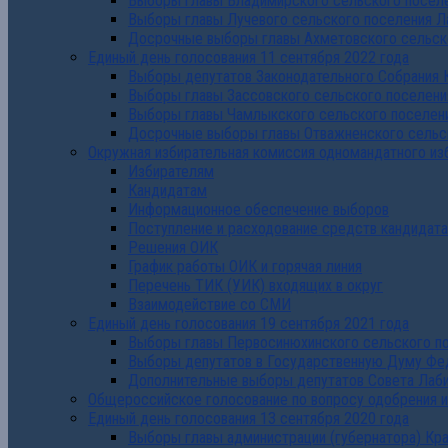
Выборы главы Владимирского сельского поселе
Выборы главы Лучевого сельского поселения Л
Досрочные выборы главы Ахметовского сельско
Единый день голосования 11 сентября 2022 года
Выборы депутатов Законодательного Собрания 
Выборы главы Зассовского сельского поселени
Выборы главы Чамлыкского сельского поселени
Досрочные выборы главы Отважненского сельск
Окружная избирательная комиссия одномандатного из
Избирателям
Кандидатам
Информационное обеспечение выборов
Поступление и расходование средств кандидат
Решения ОИК
График работы ОИК и горячая линия
Перечень ТИК (УИК) входящих в округ
Взаимодействие со СМИ
Единый день голосования 19 сентября 2021 года
Выборы главы Первосинюхинского сельского по
Выборы депутатов в Государственную Думу Фе
Дополнительные выборы депутатов Совета Лаби
Общероссийское голосование по вопросу одобрения 
Единый день голосования 13 сентября 2020 года
Выборы главы администрации (губернатора) Кр