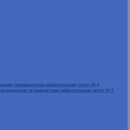
падному пятимандатному избирательному округу № 4
едгорненскому пятимандатному избирательному округу № 5