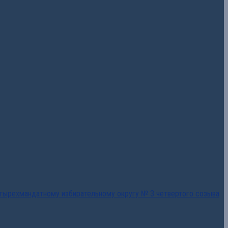
тырехмандатному избирательному округу № 3 четвертого созыва