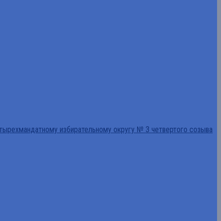
тырехмандатному избирательному округу № 3 четвертого созыва