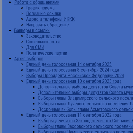
Работа с обращениями
График приема
Полезные ссылки
Адрес и телефоны ИККК
Направить обращение
Баннеры и ссылки
Законодательство
Социальные сети
Для СМИ
Политические партии
Архив выборов
Единый день голосования 14 сентября 2025
Единый день голосования 8 сентября 2024 года
Выборы Президента Российской Федерации 2024
Единый день голосования 10 сентября 2023 года
Дополнительные выборы депутатов Совета муниц
Дополнительные выборы депутатов Совета муни
Выборы главы Владимирского сельского поселе
Выборы главы Лучевого сельского поселения Л
Досрочные выборы главы Ахметовского сельско
Единый день голосования 11 сентября 2022 года
Выборы депутатов Законодательного Собрания 
Выборы главы Зассовского сельского поселени
Выборы главы Чамлыкского сельского поселени