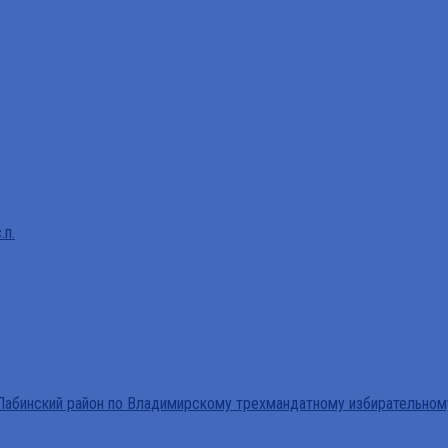
.п.
абинский район по Владимирскому трехмандатному избирательном