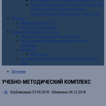
Досрочные выборы главы Отважненского с.п.
Дополнительные выборы депутатов Совета МО
Лабинский район по Владимирскому
трехмандатному избирательному округу №6
Обучение
Материалы РЦОИТ РФ
Обучающие материалы
Повышение правовой культуры
Молодежная избирательная комиссия
Молодежный общественный совет при ТИК
Лабинская
Конкурсы
Медиаточка
Вестник избирательной комиссии Краснодарского
края
Обучение
УЧЕБНО-МЕТОДИЧЕСКИЙ КОМПЛЕКС
-
tik
· Опубликовано
07.09.2018
· Обновлено
06.12.2018