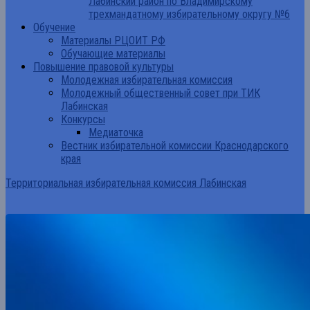
Лабинский район по Владимирскому
трехмандатному избирательному округу №6
Обучение
Материалы РЦОИТ РФ
Обучающие материалы
Повышение правовой культуры
Молодежная избирательная комиссия
Молодежный общественный совет при ТИК
Лабинская
Конкурсы
Медиаточка
Вестник избирательной комиссии Краснодарского
края
Территориальная избирательная комиссия Лабинская