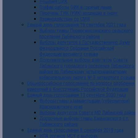
Решения ОИК
График работы ОИК и горячая линия
Перечень ТИК (УИК) входящих в округ
Взаимодействие со СМИ
Единый день голосования 19 сентября 2021 года
Выборы главы Первосинюхинского сельского
поселения Лабинского района
Выборы депутатов в Государственную Думу
Федерального Собрания Российской
Федерации восьмого созыва
Дополнительные выборы депутатов Совета
Лабинского городского поселения Лабинского
района по Лабинскому четырехмандатному
избирательному округу № 3 четвертого созыва
Общероссийское голосование по вопросу одобрения
изменений в Конструкцию Российской Федерации
Единый день голосования 13 сентября 2020 года
Выборы главы администрации (губернатора)
Краснодарского края
Выборы депутатов Совета МО Лабинский район
Досрочные выборы главы Харьковского с.п.
Лабинского района
Единый день голосования 8 сентября 2019 года
НПА органов МСУ о выборах