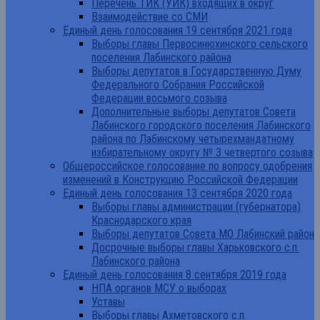
Перечень ТИК (УИК) входящих в округ
Взаимодействие со СМИ
Единый день голосования 19 сентября 2021 года
Выборы главы Первосинюхинского сельского
поселения Лабинского района
Выборы депутатов в Государственную Думу
Федерального Собрания Российской
Федерации восьмого созыва
Дополнительные выборы депутатов Совета
Лабинского городского поселения Лабинского
района по Лабинскому четырехмандатному
избирательному округу № 3 четвертого созыва
Общероссийское голосование по вопросу одобрения
изменений в Конструкцию Российской Федерации
Единый день голосования 13 сентября 2020 года
Выборы главы администрации (губернатора)
Краснодарского края
Выборы депутатов Совета МО Лабинский район
Досрочные выборы главы Харьковского с.п.
Лабинского района
Единый день голосования 8 сентября 2019 года
НПА органов МСУ о выборах
Уставы
Выборы главы Ахметовского с.п.