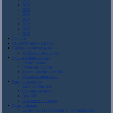
2025
2024
2023
2022
2021
2020
2019
2018
Новости
Избирательные комиссии
Выборы и референдумы
Избирательные округа
Работа с обращениями
График приема
Полезные ссылки
Адрес и телефоны ИККК
Направить обращение
Баннеры и ссылки
Законодательство
Социальные сети
Для СМИ
Политические партии
Архив выборов
Единый день голосования 14 сентября 2025