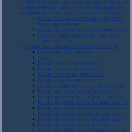
Общероссийское голосование по вопросу одобрения
изменений в Конструкцию Российской Федерации
Единый день голосования 13 сентября 2020 года
Выборы главы администрации (губернатора)
Краснодарского края
Выборы депутатов Совета МО Лабинский район
Досрочные выборы главы Харьковского с.п.
Лабинского района
Единый день голосования 8 сентября 2019 года
НПА органов МСУ о выборах
Уставы
Выборы главы Ахметовского с.п.
Выборы главы Вознесенского с.п.
Выборы главы Каладжинского с.п.
Выборы главы Упорненского с.п.
Досрочные выборы главы Сладковского с.п.
Выборы депутатов Совета Лабинского г.п.
Выборы депутатов Совета Ахметовского с.п.
Выборы депутатов Совета Владимирского с.п.
Выборы депутатов Совета Вознесенского с.п.
Выборы депутатов Совета Зассовского с.п.
Выборы депутатов Совета Каладжинского с.п.
Выборы депутатов Совета Лучевого с.п.
Выборы депутатов Совета Отважненского с.п.