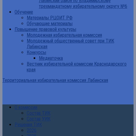
Лабинский район по Владимирскому
трехмандатному избирательному округу №6
Обучение
Материалы РЦОИТ РФ
Обучающие материалы
Повышение правовой культуры
Молодежная избирательная комиссия
Молодежный общественный совет при ТИК
Лабинская
Конкурсы
Медиаточка
Вестник избирательной комиссии Краснодарского
края
Территориальная избирательная комиссия Лабинская
О комиссии
Состав ТИК
Состав УИК
Решения ТИК
2026