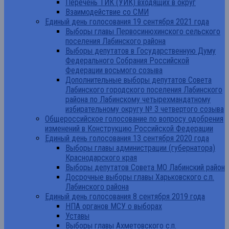
Перечень ТИК (УИК) входящих в округ
Взаимодействие со СМИ
Единый день голосования 19 сентября 2021 года
Выборы главы Первосинюхинского сельского
поселения Лабинского района
Выборы депутатов в Государственную Думу
Федерального Собрания Российской
Федерации восьмого созыва
Дополнительные выборы депутатов Совета
Лабинского городского поселения Лабинского
района по Лабинскому четырехмандатному
избирательному округу № 3 четвертого созыва
Общероссийское голосование по вопросу одобрения
изменений в Конструкцию Российской Федерации
Единый день голосования 13 сентября 2020 года
Выборы главы администрации (губернатора)
Краснодарского края
Выборы депутатов Совета МО Лабинский район
Досрочные выборы главы Харьковского с.п.
Лабинского района
Единый день голосования 8 сентября 2019 года
НПА органов МСУ о выборах
Уставы
Выборы главы Ахметовского с.п.