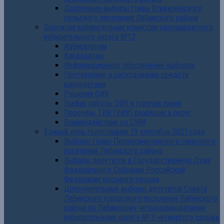
Досрочные выборы главы Отважненского
сельского поселения Лабинского района
Окружная избирательная комиссия одномандатного
избирательного округа №12
Избирателям
Кандидатам
Информационное обеспечение выборов
Поступление и расходование средств
кандидатами
Решения ОИК
График работы ОИК и горячая линия
Перечень ТИК (УИК) входящих в округ
Взаимодействие со СМИ
Единый день голосования 19 сентября 2021 года
Выборы главы Первосинюхинского сельского
поселения Лабинского района
Выборы депутатов в Государственную Думу
Федерального Собрания Российской
Федерации восьмого созыва
Дополнительные выборы депутатов Совета
Лабинского городского поселения Лабинского
района по Лабинскому четырехмандатному
избирательному округу № 3 четвертого созыва