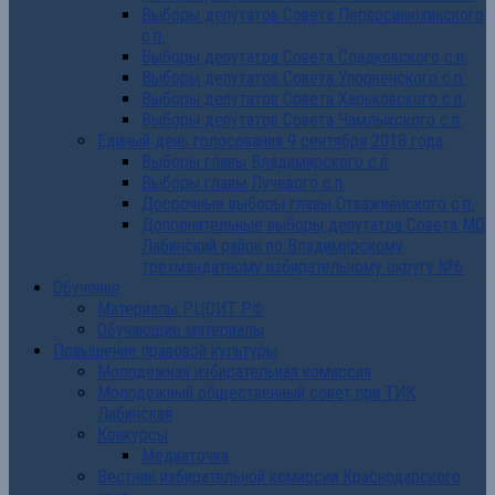
Выборы депутатов Совета Первосинюхинского
с.п.
Выборы депутатов Совета Сладковского с.п.
Выборы депутатов Совета Упорненского с.п.
Выборы депутатов Совета Харьковского с.п.
Выборы депутатов Совета Чамлыкского с.п.
Единый день голосования 9 сентября 2018 года
Выборы главы Владимирского с.п.
Выборы главы Лучевого с.п.
Досрочные выборы главы Отважненского с.п.
Дополнительные выборы депутатов Совета МО
Лабинский район по Владимирскому
трехмандатному избирательному округу №6
Обучение
Материалы РЦОИТ РФ
Обучающие материалы
Повышение правовой культуры
Молодежная избирательная комиссия
Молодежный общественный совет при ТИК
Лабинская
Конкурсы
Медиаточка
Вестник избирательной комиссии Краснодарского