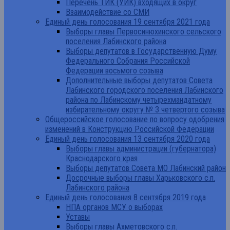
Перечень ТИК (УИК) входящих в округ
Взаимодействие со СМИ
Единый день голосования 19 сентября 2021 года
Выборы главы Первосинюхинского сельского
поселения Лабинского района
Выборы депутатов в Государственную Думу
Федерального Собрания Российской
Федерации восьмого созыва
Дополнительные выборы депутатов Совета
Лабинского городского поселения Лабинского
района по Лабинскому четырехмандатному
избирательному округу № 3 четвертого созыва
Общероссийское голосование по вопросу одобрения
изменений в Конструкцию Российской Федерации
Единый день голосования 13 сентября 2020 года
Выборы главы администрации (губернатора)
Краснодарского края
Выборы депутатов Совета МО Лабинский район
Досрочные выборы главы Харьковского с.п.
Лабинского района
Единый день голосования 8 сентября 2019 года
НПА органов МСУ о выборах
Уставы
Выборы главы Ахметовского с.п.