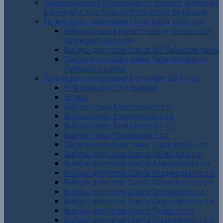
Общероссийское голосование по вопросу одобрения
изменений в Конструкцию Российской Федерации
Единый день голосования 13 сентября 2020 года
Выборы главы администрации (губернатора)
Краснодарского края
Выборы депутатов Совета МО Лабинский район
Досрочные выборы главы Харьковского с.п.
Лабинского района
Единый день голосования 8 сентября 2019 года
НПА органов МСУ о выборах
Уставы
Выборы главы Ахметовского с.п.
Выборы главы Вознесенского с.п.
Выборы главы Каладжинского с.п.
Выборы главы Упорненского с.п.
Досрочные выборы главы Сладковского с.п.
Выборы депутатов Совета Лабинского г.п.
Выборы депутатов Совета Ахметовского с.п.
Выборы депутатов Совета Владимирского с.п.
Выборы депутатов Совета Вознесенского с.п.
Выборы депутатов Совета Зассовского с.п.
Выборы депутатов Совета Каладжинского с.п.
Выборы депутатов Совета Лучевого с.п.
Выборы депутатов Совета Отважненского с.п.