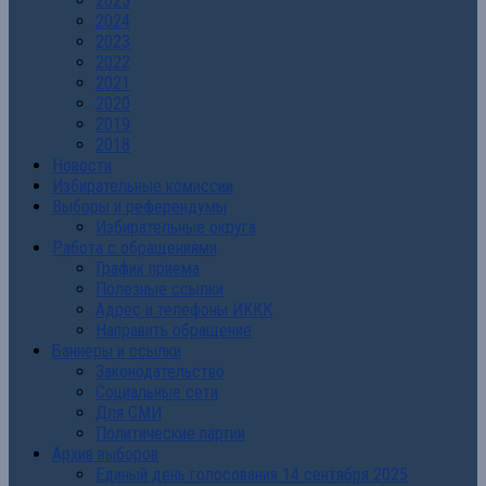
2025
2024
2023
2022
2021
2020
2019
2018
Новости
Избирательные комиссии
Выборы и референдумы
Избирательные округа
Работа с обращениями
График приема
Полезные ссылки
Адрес и телефоны ИККК
Направить обращение
Баннеры и ссылки
Законодательство
Социальные сети
Для СМИ
Политические партии
Архив выборов
Единый день голосования 14 сентября 2025