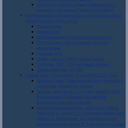
Досрочные выборы главы Отважненского
сельского поселения Лабинского района
Окружная избирательная комиссия одномандатного
избирательного округа №12
Избирателям
Кандидатам
Информационное обеспечение выборов
Поступление и расходование средств
кандидатами
Решения ОИК
График работы ОИК и горячая линия
Перечень ТИК (УИК) входящих в округ
Взаимодействие со СМИ
Единый день голосования 19 сентября 2021 года
Выборы главы Первосинюхинского сельского
поселения Лабинского района
Выборы депутатов в Государственную Думу
Федерального Собрания Российской
Федерации восьмого созыва
Дополнительные выборы депутатов Совета
Лабинского городского поселения Лабинского
района по Лабинскому четырехмандатному
избирательному округу № 3 четвертого созыва