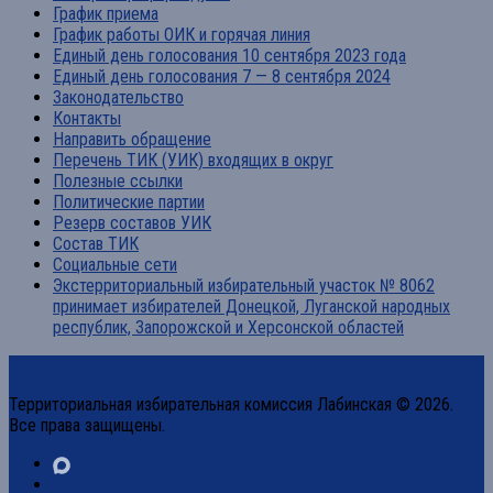
График приема
График работы ОИК и горячая линия
Единый день голосования 10 сентября 2023 года
Единый день голосования 7 — 8 сентября 2024
Законодательство
Контакты
Направить обращение
Перечень ТИК (УИК) входящих в округ
Полезные ссылки
Политические партии
Резерв составов УИК
Состав ТИК
Социальные сети
Экстерриториальный избирательный участок № 8062
принимает избирателей Донецкой, Луганской народных
республик, Запорожской и Херсонской областей
Территориальная избирательная комиссия Лабинская © 2026.
Все права защищены.