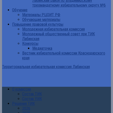
Лабинский район по Владимирскому
трехмандатному избирательному округу №6
Обучение
Материалы РЦОИТ РФ
Обучающие материалы
Повышение правовой культуры
Молодежная избирательная комиссия
Молодежный общественный совет при ТИК
Лабинская
Конкурсы
Медиаточка
Вестник избирательной комиссии Краснодарского
края
Территориальная избирательная комиссия Лабинская
О комиссии
Состав ТИК
Состав УИК
Решения ТИК
2026