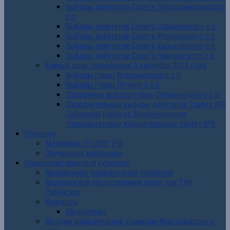
Выборы депутатов Совета Первосинюхинского
с.п.
Выборы депутатов Совета Сладковского с.п.
Выборы депутатов Совета Упорненского с.п.
Выборы депутатов Совета Харьковского с.п.
Выборы депутатов Совета Чамлыкского с.п.
Единый день голосования 9 сентября 2018 года
Выборы главы Владимирского с.п.
Выборы главы Лучевого с.п.
Досрочные выборы главы Отважненского с.п.
Дополнительные выборы депутатов Совета МО
Лабинский район по Владимирскому
трехмандатному избирательному округу №6
Обучение
Материалы РЦОИТ РФ
Обучающие материалы
Повышение правовой культуры
Молодежная избирательная комиссия
Молодежный общественный совет при ТИК
Лабинская
Конкурсы
Медиаточка
Вестник избирательной комиссии Краснодарского