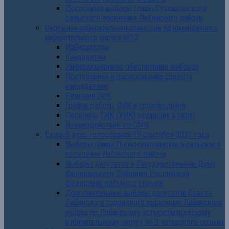
Досрочные выборы главы Отважненского
сельского поселения Лабинского района
Окружная избирательная комиссия одномандатного
избирательного округа №12
Избирателям
Кандидатам
Информационное обеспечение выборов
Поступление и расходование средств
кандидатами
Решения ОИК
График работы ОИК и горячая линия
Перечень ТИК (УИК) входящих в округ
Взаимодействие со СМИ
Единый день голосования 19 сентября 2021 года
Выборы главы Первосинюхинского сельского
поселения Лабинского района
Выборы депутатов в Государственную Думу
Федерального Собрания Российской
Федерации восьмого созыва
Дополнительные выборы депутатов Совета
Лабинского городского поселения Лабинского
района по Лабинскому четырехмандатному
избирательному округу № 3 четвертого созыва