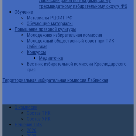
Лабинский район по Владимирскому
трехмандатному избирательному округу №6
Обучение
Материалы РЦОИТ РФ
Обучающие материалы
Повышение правовой культуры
Молодежная избирательная комиссия
Молодежный общественный совет при ТИК
Лабинская
Конкурсы
Медиаточка
Вестник избирательной комиссии Краснодарского
края
Территориальная избирательная комиссия Лабинская
О комиссии
Состав ТИК
Состав УИК
Решения ТИК
2026