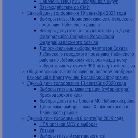
Перечень ТИК (УИК) входящих в округ
Взаимодействие со СМИ
Единый день голосования 19 сентября 2021 года
Выборы главы Первосинюхинского сельского
поселения Лабинского района
Выборы депутатов в Государственную Думу
Федерального Собрания Российской
Федерации восьмого созыва
Дополнительные выборы депутатов Совета
Лабинского городского поселения Лабинского
района по Лабинскому четырехмандатному
избирательному округу № 3 четвертого созыва
Общероссийское голосование по вопросу одобрения
изменений в Конструкцию Российской Федерации
Единый день голосования 13 сентября 2020 года
Выборы главы администрации (губернатора)
Краснодарского края
Выборы депутатов Совета МО Лабинский район
Досрочные выборы главы Харьковского с.п.
Лабинского района
Единый день голосования 8 сентября 2019 года
НПА органов МСУ о выборах
Уставы
Выборы главы Ахметовского с.п.