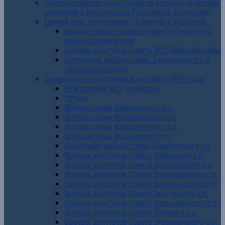
Общероссийское голосование по вопросу одобрения
изменений в Конструкцию Российской Федерации
Единый день голосования 13 сентября 2020 года
Выборы главы администрации (губернатора)
Краснодарского края
Выборы депутатов Совета МО Лабинский район
Досрочные выборы главы Харьковского с.п.
Лабинского района
Единый день голосования 8 сентября 2019 года
НПА органов МСУ о выборах
Уставы
Выборы главы Ахметовского с.п.
Выборы главы Вознесенского с.п.
Выборы главы Каладжинского с.п.
Выборы главы Упорненского с.п.
Досрочные выборы главы Сладковского с.п.
Выборы депутатов Совета Лабинского г.п.
Выборы депутатов Совета Ахметовского с.п.
Выборы депутатов Совета Владимирского с.п.
Выборы депутатов Совета Вознесенского с.п.
Выборы депутатов Совета Зассовского с.п.
Выборы депутатов Совета Каладжинского с.п.
Выборы депутатов Совета Лучевого с.п.
Выборы депутатов Совета Отважненского с.п.