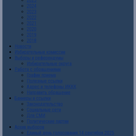
2025
2024
2023
2022
2021
2020
2019
2018
Новости
Избирательные комиссии
Выборы и референдумы
Избирательные округа
Работа с обращениями
График приема
Полезные ссылки
Адрес и телефоны ИККК
Направить обращение
Баннеры и ссылки
Законодательство
Социальные сети
Для СМИ
Политические партии
Архив выборов
Единый день голосования 14 сентября 2025