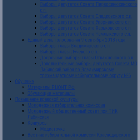
Выборы депутатов Совета Первосинюхинского
с.п.
Выборы депутатов Совета Сладковского с.п.
Выборы депутатов Совета Упорненского с.п.
Выборы депутатов Совета Харьковского с.п.
Выборы депутатов Совета Чамлыкского с.п.
Единый день голосования 9 сентября 2018 года
Выборы главы Владимирского с.п.
Выборы главы Лучевого с.п.
Досрочные выборы главы Отважненского с.п.
Дополнительные выборы депутатов Совета МО
Лабинский район по Владимирскому
трехмандатному избирательному округу №6
Обучение
Материалы РЦОИТ РФ
Обучающие материалы
Повышение правовой культуры
Молодежная избирательная комиссия
Молодежный общественный совет при ТИК
Лабинская
Конкурсы
Медиаточка
Вестник избирательной комиссии Краснодарского