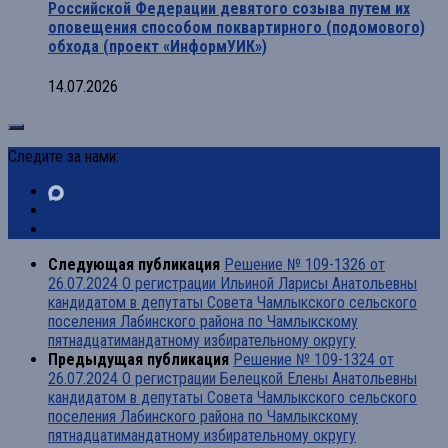
Российской Федерации девятого созыва путем их
оповещения способом поквартирного (подомового)
обхода (проект «ИнформУИК»)
14.07.2026
Следите за нами:
Следующая публикация
Решение № 109-1326 от
26.07.2024 О регистрации Ильиной Ларисы Анатольевны
кандидатом в депутаты Совета Чамлыкского сельского
поселения Лабинского района по Чамлыкскому
пятнадцатимандатному избирательному округу
Предыдущая публикация
Решение № 109-1324 от
26.07.2024 О регистрации Белецкой Елены Анатольевны
кандидатом в депутаты Совета Чамлыкского сельского
поселения Лабинского района по Чамлыкскому
пятнадцатимандатному избирательному округу