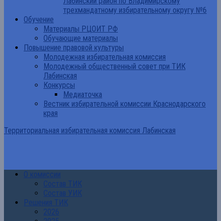
Лабинский район по Владимирскому
трехмандатному избирательному округу №6
Обучение
Материалы РЦОИТ РФ
Обучающие материалы
Повышение правовой культуры
Молодежная избирательная комиссия
Молодежный общественный совет при ТИК
Лабинская
Конкурсы
Медиаточка
Вестник избирательной комиссии Краснодарского
края
Территориальная избирательная комиссия Лабинская
О комиссии
Состав ТИК
Состав УИК
Решения ТИК
2026