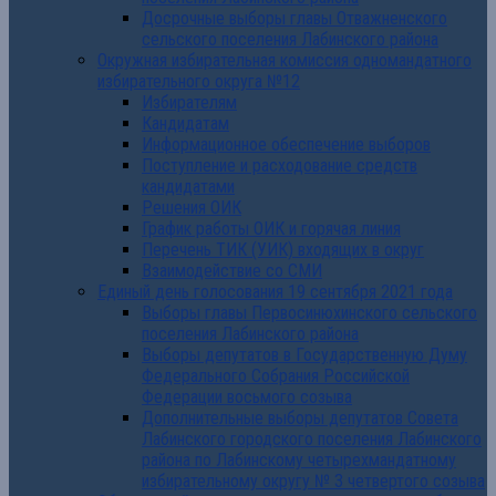
Досрочные выборы главы Отважненского
сельского поселения Лабинского района
Окружная избирательная комиссия одномандатного
избирательного округа №12
Избирателям
Кандидатам
Информационное обеспечение выборов
Поступление и расходование средств
кандидатами
Решения ОИК
График работы ОИК и горячая линия
Перечень ТИК (УИК) входящих в округ
Взаимодействие со СМИ
Единый день голосования 19 сентября 2021 года
Выборы главы Первосинюхинского сельского
поселения Лабинского района
Выборы депутатов в Государственную Думу
Федерального Собрания Российской
Федерации восьмого созыва
Дополнительные выборы депутатов Совета
Лабинского городского поселения Лабинского
района по Лабинскому четырехмандатному
избирательному округу № 3 четвертого созыва