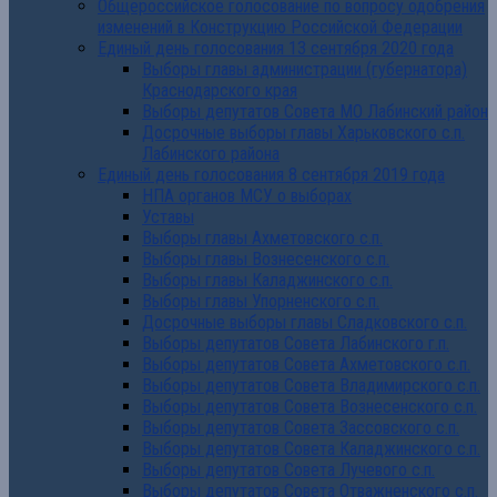
Общероссийское голосование по вопросу одобрения
изменений в Конструкцию Российской Федерации
Единый день голосования 13 сентября 2020 года
Выборы главы администрации (губернатора)
Краснодарского края
Выборы депутатов Совета МО Лабинский район
Досрочные выборы главы Харьковского с.п.
Лабинского района
Единый день голосования 8 сентября 2019 года
НПА органов МСУ о выборах
Уставы
Выборы главы Ахметовского с.п.
Выборы главы Вознесенского с.п.
Выборы главы Каладжинского с.п.
Выборы главы Упорненского с.п.
Досрочные выборы главы Сладковского с.п.
Выборы депутатов Совета Лабинского г.п.
Выборы депутатов Совета Ахметовского с.п.
Выборы депутатов Совета Владимирского с.п.
Выборы депутатов Совета Вознесенского с.п.
Выборы депутатов Совета Зассовского с.п.
Выборы депутатов Совета Каладжинского с.п.
Выборы депутатов Совета Лучевого с.п.
Выборы депутатов Совета Отважненского с.п.