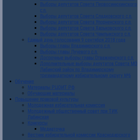
Выборы депутатов Совета Первосинюхинского
с.п.
Выборы депутатов Совета Сладковского с.п.
Выборы депутатов Совета Упорненского с.п.
Выборы депутатов Совета Харьковского с.п.
Выборы депутатов Совета Чамлыкского с.п.
Единый день голосования 9 сентября 2018 года
Выборы главы Владимирского с.п.
Выборы главы Лучевого с.п.
Досрочные выборы главы Отважненского с.п.
Дополнительные выборы депутатов Совета МО
Лабинский район по Владимирскому
трехмандатному избирательному округу №6
Обучение
Материалы РЦОИТ РФ
Обучающие материалы
Повышение правовой культуры
Молодежная избирательная комиссия
Молодежный общественный совет при ТИК
Лабинская
Конкурсы
Медиаточка
Вестник избирательной комиссии Краснодарского