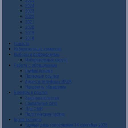
2025
2024
2023
2022
2021
2020
2019
2018
Новости
Избирательные комиссии
Выборы и референдумы
Избирательные округа
Работа с обращениями
График приема
Полезные ссылки
Адрес и телефоны ИККК
Направить обращение
Баннеры и ссылки
Законодательство
Социальные сети
Для СМИ
Политические партии
Архив выборов
Единый день голосования 14 сентября 2025