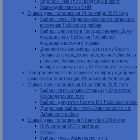
Перечень ТИК (УИК) входящих в округ
Взаимодействие со СМИ
Единый день голосования 19 сентября 2021 года
Выборы главы Первосинюхинского сельского
поселения Лабинского района
Выборы депутатов в Государственную Думу
Федерального Собрания Российской
Федерации восьмого созыва
Дополнительные выборы депутатов Совета
Лабинского городского поселения Лабинского
района по Лабинскому четырехмандатному
избирательному округу № 3 четвертого созыва
Общероссийское голосование по вопросу одобрения
изменений в Конструкцию Российской Федерации
Единый день голосования 13 сентября 2020 года
Выборы главы администрации (губернатора)
Краснодарского края
Выборы депутатов Совета МО Лабинский район
Досрочные выборы главы Харьковского с.п.
Лабинского района
Единый день голосования 8 сентября 2019 года
НПА органов МСУ о выборах
Уставы
Выборы главы Ахметовского с.п.