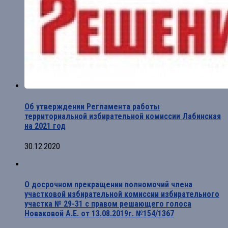
Об утверждении Регламента работы
территориальной избирательной комиссии Лабинская
на 2021 год
30.12.2020
О досрочном прекращении полномочий члена
участковой избирательной комиссии избирательного
участка № 29-31 с правом решающего голоса
Новаковой А.Е. от 13.08.2019г. №154/1367