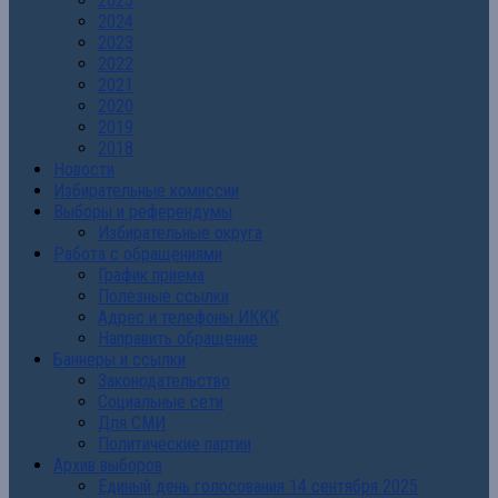
2025
2024
2023
2022
2021
2020
2019
2018
Новости
Избирательные комиссии
Выборы и референдумы
Избирательные округа
Работа с обращениями
График приема
Полезные ссылки
Адрес и телефоны ИККК
Направить обращение
Баннеры и ссылки
Законодательство
Социальные сети
Для СМИ
Политические партии
Архив выборов
Единый день голосования 14 сентября 2025