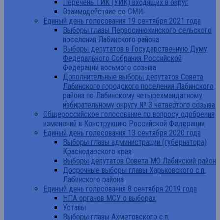
Перечень ТИК (УИК) входящих в округ
Взаимодействие со СМИ
Единый день голосования 19 сентября 2021 года
Выборы главы Первосинюхинского сельского
поселения Лабинского района
Выборы депутатов в Государственную Думу
Федерального Собрания Российской
Федерации восьмого созыва
Дополнительные выборы депутатов Совета
Лабинского городского поселения Лабинского
района по Лабинскому четырехмандатному
избирательному округу № 3 четвертого созыва
Общероссийское голосование по вопросу одобрения
изменений в Конструкцию Российской Федерации
Единый день голосования 13 сентября 2020 года
Выборы главы администрации (губернатора)
Краснодарского края
Выборы депутатов Совета МО Лабинский район
Досрочные выборы главы Харьковского с.п.
Лабинского района
Единый день голосования 8 сентября 2019 года
НПА органов МСУ о выборах
Уставы
Выборы главы Ахметовского с.п.