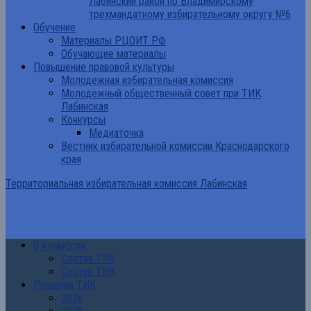
Лабинский район по Владимирскому
трехмандатному избирательному округу №6
Обучение
Материалы РЦОИТ РФ
Обучающие материалы
Повышение правовой культуры
Молодежная избирательная комиссия
Молодежный общественный совет при ТИК
Лабинская
Конкурсы
Медиаточка
Вестник избирательной комиссии Краснодарского
края
Территориальная избирательная комиссия Лабинская
О комиссии
Состав ТИК
Состав УИК
Решения ТИК
2026