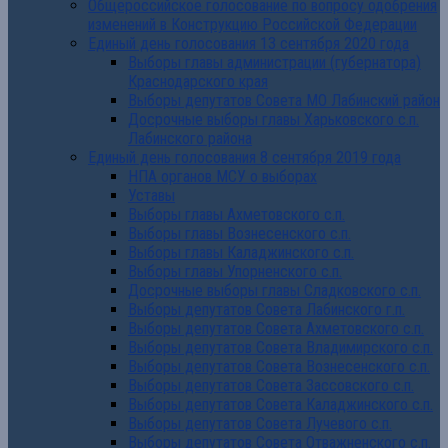
Общероссийское голосование по вопросу одобрения
изменений в Конструкцию Российской Федерации
Единый день голосования 13 сентября 2020 года
Выборы главы администрации (губернатора)
Краснодарского края
Выборы депутатов Совета МО Лабинский район
Досрочные выборы главы Харьковского с.п.
Лабинского района
Единый день голосования 8 сентября 2019 года
НПА органов МСУ о выборах
Уставы
Выборы главы Ахметовского с.п.
Выборы главы Вознесенского с.п.
Выборы главы Каладжинского с.п.
Выборы главы Упорненского с.п.
Досрочные выборы главы Сладковского с.п.
Выборы депутатов Совета Лабинского г.п.
Выборы депутатов Совета Ахметовского с.п.
Выборы депутатов Совета Владимирского с.п.
Выборы депутатов Совета Вознесенского с.п.
Выборы депутатов Совета Зассовского с.п.
Выборы депутатов Совета Каладжинского с.п.
Выборы депутатов Совета Лучевого с.п.
Выборы депутатов Совета Отважненского с.п.