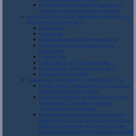
Досрочные выборы главы Отважненского
сельского поселения Лабинского района
Окружная избирательная комиссия одномандатного
избирательного округа №12
Избирателям
Кандидатам
Информационное обеспечение выборов
Поступление и расходование средств
кандидатами
Решения ОИК
График работы ОИК и горячая линия
Перечень ТИК (УИК) входящих в округ
Взаимодействие со СМИ
Единый день голосования 19 сентября 2021 года
Выборы главы Первосинюхинского сельского
поселения Лабинского района
Выборы депутатов в Государственную Думу
Федерального Собрания Российской
Федерации восьмого созыва
Дополнительные выборы депутатов Совета
Лабинского городского поселения Лабинского
района по Лабинскому четырехмандатному
избирательному округу № 3 четвертого созыва