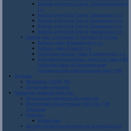
Выборы депутатов Совета Первосинюхинского
с.п.
Выборы депутатов Совета Сладковского с.п.
Выборы депутатов Совета Упорненского с.п.
Выборы депутатов Совета Харьковского с.п.
Выборы депутатов Совета Чамлыкского с.п.
Единый день голосования 9 сентября 2018 года
Выборы главы Владимирского с.п.
Выборы главы Лучевого с.п.
Досрочные выборы главы Отважненского с.п.
Дополнительные выборы депутатов Совета МО
Лабинский район по Владимирскому
трехмандатному избирательному округу №6
Обучение
Материалы РЦОИТ РФ
Обучающие материалы
Повышение правовой культуры
Молодежная избирательная комиссия
Молодежный общественный совет при ТИК
Лабинская
Конкурсы
Медиаточка
Вестник избирательной комиссии Краснодарского