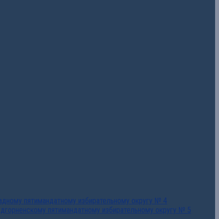
падному пятимандатному избирательному округу № 4
едгорненскому пятимандатному избирательному округу № 5