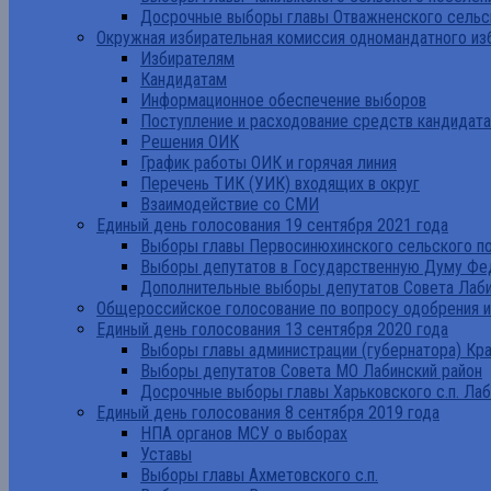
Досрочные выборы главы Отважненского сельск
Окружная избирательная комиссия одномандатного из
Избирателям
Кандидатам
Информационное обеспечение выборов
Поступление и расходование средств кандидат
Решения ОИК
График работы ОИК и горячая линия
Перечень ТИК (УИК) входящих в округ
Взаимодействие со СМИ
Единый день голосования 19 сентября 2021 года
Выборы главы Первосинюхинского сельского по
Выборы депутатов в Государственную Думу Фе
Дополнительные выборы депутатов Совета Лаби
Общероссийское голосование по вопросу одобрения 
Единый день голосования 13 сентября 2020 года
Выборы главы администрации (губернатора) Кр
Выборы депутатов Совета МО Лабинский район
Досрочные выборы главы Харьковского с.п. Лаб
Единый день голосования 8 сентября 2019 года
НПА органов МСУ о выборах
Уставы
Выборы главы Ахметовского с.п.