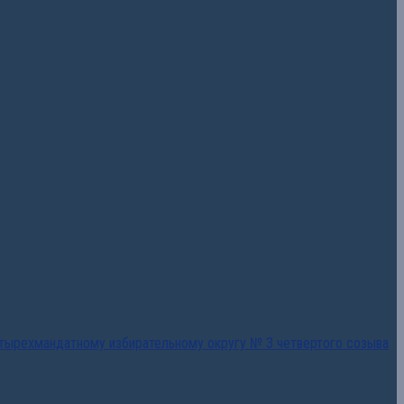
тырехмандатному избирательному округу № 3 четвертого созыва