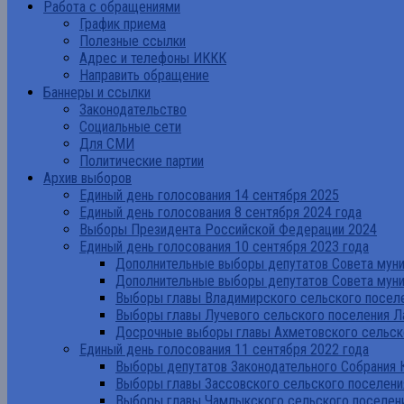
Работа с обращениями
График приема
Полезные ссылки
Адрес и телефоны ИККК
Направить обращение
Баннеры и ссылки
Законодательство
Социальные сети
Для СМИ
Политические партии
Архив выборов
Единый день голосования 14 сентября 2025
Единый день голосования 8 сентября 2024 года
Выборы Президента Российской Федерации 2024
Единый день голосования 10 сентября 2023 года
Дополнительные выборы депутатов Совета муниц
Дополнительные выборы депутатов Совета муни
Выборы главы Владимирского сельского поселе
Выборы главы Лучевого сельского поселения Л
Досрочные выборы главы Ахметовского сельско
Единый день голосования 11 сентября 2022 года
Выборы депутатов Законодательного Собрания 
Выборы главы Зассовского сельского поселени
Выборы главы Чамлыкского сельского поселени