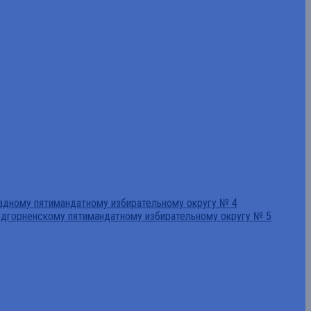
падному пятимандатному избирательному округу № 4
едгорненскому пятимандатному избирательному округу № 5