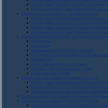
Выборы главы Владимирского сельского поселе
Выборы главы Лучевого сельского поселения Л
Досрочные выборы главы Ахметовского сельско
Единый день голосования 11 сентября 2022 года
Выборы депутатов Законодательного Собрания 
Выборы главы Зассовского сельского поселени
Выборы главы Чамлыкского сельского поселени
Досрочные выборы главы Отважненского сельск
Окружная избирательная комиссия одномандатного из
Избирателям
Кандидатам
Информационное обеспечение выборов
Поступление и расходование средств кандидат
Решения ОИК
График работы ОИК и горячая линия
Перечень ТИК (УИК) входящих в округ
Взаимодействие со СМИ
Единый день голосования 19 сентября 2021 года
Выборы главы Первосинюхинского сельского по
Выборы депутатов в Государственную Думу Фе
Дополнительные выборы депутатов Совета Лаби
Общероссийское голосование по вопросу одобрения 
Единый день голосования 13 сентября 2020 года
Выборы главы администрации (губернатора) Кр