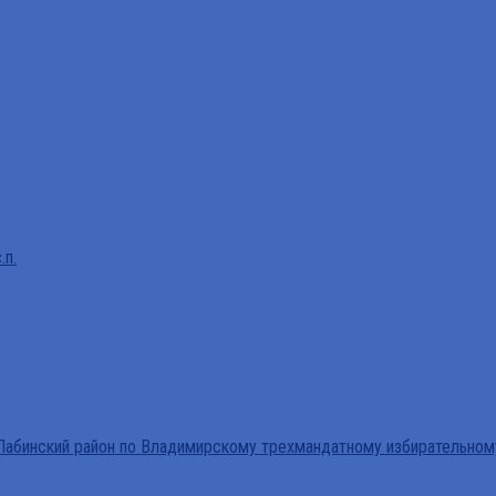
.п.
абинский район по Владимирскому трехмандатному избирательном