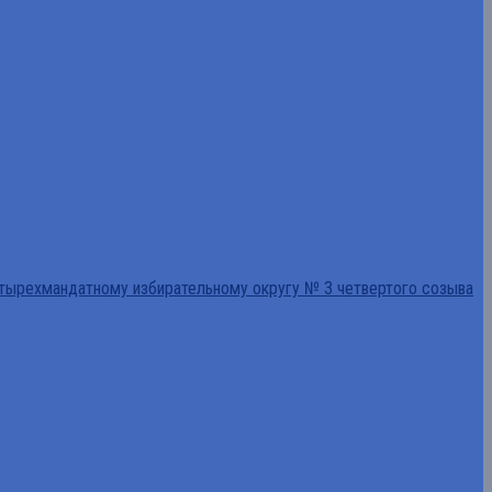
тырехмандатному избирательному округу № 3 четвертого созыва