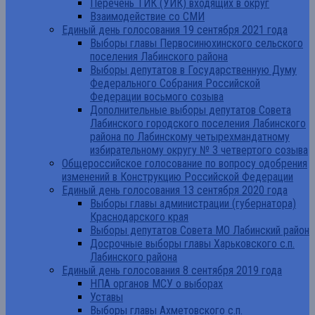
Перечень ТИК (УИК) входящих в округ
Взаимодействие со СМИ
Единый день голосования 19 сентября 2021 года
Выборы главы Первосинюхинского сельского
поселения Лабинского района
Выборы депутатов в Государственную Думу
Федерального Собрания Российской
Федерации восьмого созыва
Дополнительные выборы депутатов Совета
Лабинского городского поселения Лабинского
района по Лабинскому четырехмандатному
избирательному округу № 3 четвертого созыва
Общероссийское голосование по вопросу одобрения
изменений в Конструкцию Российской Федерации
Единый день голосования 13 сентября 2020 года
Выборы главы администрации (губернатора)
Краснодарского края
Выборы депутатов Совета МО Лабинский район
Досрочные выборы главы Харьковского с.п.
Лабинского района
Единый день голосования 8 сентября 2019 года
НПА органов МСУ о выборах
Уставы
Выборы главы Ахметовского с.п.