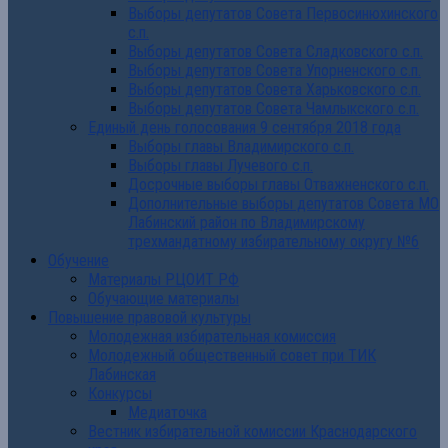
Выборы депутатов Совета Первосинюхинского
с.п.
Выборы депутатов Совета Сладковского с.п.
Выборы депутатов Совета Упорненского с.п.
Выборы депутатов Совета Харьковского с.п.
Выборы депутатов Совета Чамлыкского с.п.
Единый день голосования 9 сентября 2018 года
Выборы главы Владимирского с.п.
Выборы главы Лучевого с.п.
Досрочные выборы главы Отважненского с.п.
Дополнительные выборы депутатов Совета МО
Лабинский район по Владимирскому
трехмандатному избирательному округу №6
Обучение
Материалы РЦОИТ РФ
Обучающие материалы
Повышение правовой культуры
Молодежная избирательная комиссия
Молодежный общественный совет при ТИК
Лабинская
Конкурсы
Медиаточка
Вестник избирательной комиссии Краснодарского