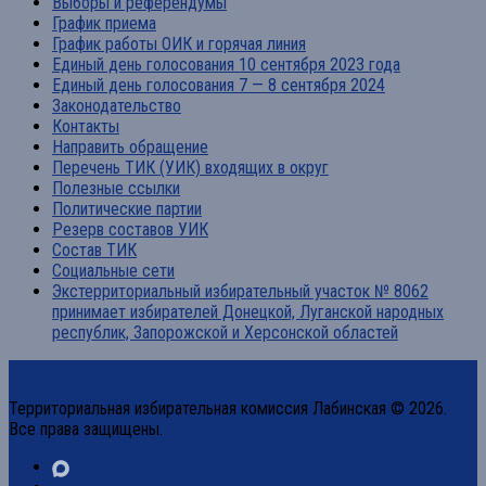
Выборы и референдумы
График приема
График работы ОИК и горячая линия
Единый день голосования 10 сентября 2023 года
Единый день голосования 7 — 8 сентября 2024
Законодательство
Контакты
Направить обращение
Перечень ТИК (УИК) входящих в округ
Полезные ссылки
Политические партии
Резерв составов УИК
Состав ТИК
Социальные сети
Экстерриториальный избирательный участок № 8062
принимает избирателей Донецкой, Луганской народных
республик, Запорожской и Херсонской областей
Территориальная избирательная комиссия Лабинская © 2026.
Все права защищены.