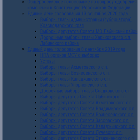
Общероссийское голосование по вопросу одобрения
изменений в Конструкцию Российской Федерации
Единый день голосования 13 сентября 2020 года
Выборы главы администрации (губернатора)
Краснодарского края
Выборы депутатов Совета МО Лабинский район
Досрочные выборы главы Харьковского с.п.
Лабинского района
Единый день голосования 8 сентября 2019 года
НПА органов МСУ о выборах
Уставы
Выборы главы Ахметовского с.п.
Выборы главы Вознесенского с.п.
Выборы главы Каладжинского с.п.
Выборы главы Упорненского с.п.
Досрочные выборы главы Сладковского с.п.
Выборы депутатов Совета Лабинского г.п.
Выборы депутатов Совета Ахметовского с.п.
Выборы депутатов Совета Владимирского с.п.
Выборы депутатов Совета Вознесенского с.п.
Выборы депутатов Совета Зассовского с.п.
Выборы депутатов Совета Каладжинского с.п.
Выборы депутатов Совета Лучевого с.п.
Выборы депутатов Совета Отважненского с.п.