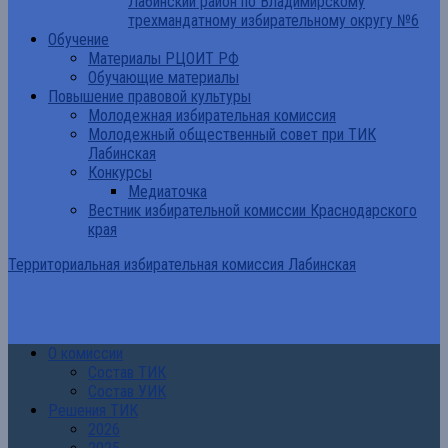
Лабинский район по Владимирскому
трехмандатному избирательному округу №6
Обучение
Материалы РЦОИТ РФ
Обучающие материалы
Повышение правовой культуры
Молодежная избирательная комиссия
Молодежный общественный совет при ТИК
Лабинская
Конкурсы
Медиаточка
Вестник избирательной комиссии Краснодарского
края
Территориальная избирательная комиссия Лабинская
О комиссии
Состав ТИК
Состав УИК
Решения ТИК
2026