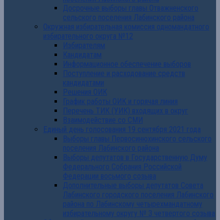
Досрочные выборы главы Отважненского
сельского поселения Лабинского района
Окружная избирательная комиссия одномандатного
избирательного округа №12
Избирателям
Кандидатам
Информационное обеспечение выборов
Поступление и расходование средств
кандидатами
Решения ОИК
График работы ОИК и горячая линия
Перечень ТИК (УИК) входящих в округ
Взаимодействие со СМИ
Единый день голосования 19 сентября 2021 года
Выборы главы Первосинюхинского сельского
поселения Лабинского района
Выборы депутатов в Государственную Думу
Федерального Собрания Российской
Федерации восьмого созыва
Дополнительные выборы депутатов Совета
Лабинского городского поселения Лабинского
района по Лабинскому четырехмандатному
избирательному округу № 3 четвертого созыва