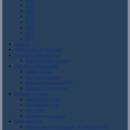
2025
2024
2023
2022
2021
2020
2019
2018
Новости
Избирательные комиссии
Выборы и референдумы
Избирательные округа
Работа с обращениями
График приема
Полезные ссылки
Адрес и телефоны ИККК
Направить обращение
Баннеры и ссылки
Законодательство
Социальные сети
Для СМИ
Политические партии
Архив выборов
Единый день голосования 14 сентября 2025