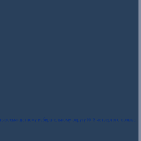
тырехмандатному избирательному округу № 3 четвертого созыва