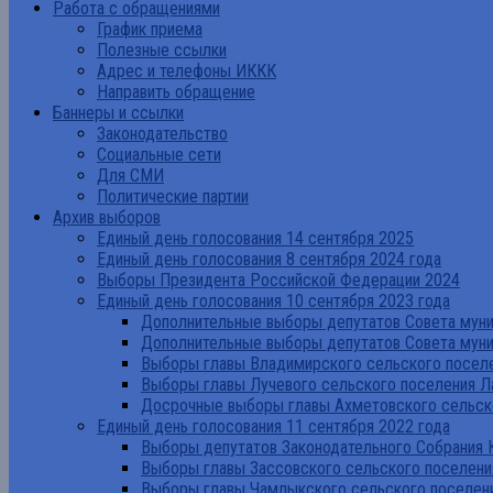
Работа с обращениями
График приема
Полезные ссылки
Адрес и телефоны ИККК
Направить обращение
Баннеры и ссылки
Законодательство
Социальные сети
Для СМИ
Политические партии
Архив выборов
Единый день голосования 14 сентября 2025
Единый день голосования 8 сентября 2024 года
Выборы Президента Российской Федерации 2024
Единый день голосования 10 сентября 2023 года
Дополнительные выборы депутатов Совета муниц
Дополнительные выборы депутатов Совета муни
Выборы главы Владимирского сельского поселе
Выборы главы Лучевого сельского поселения Л
Досрочные выборы главы Ахметовского сельско
Единый день голосования 11 сентября 2022 года
Выборы депутатов Законодательного Собрания 
Выборы главы Зассовского сельского поселени
Выборы главы Чамлыкского сельского поселени