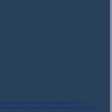
падному пятимандатному избирательному округу № 4
едгорненскому пятимандатному избирательному округу № 5