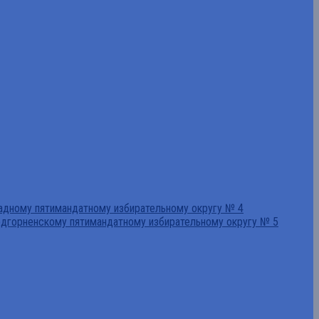
падному пятимандатному избирательному округу № 4
едгорненскому пятимандатному избирательному округу № 5