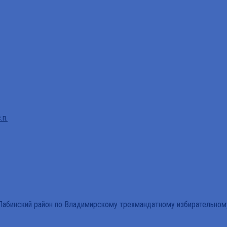
.п.
абинский район по Владимирскому трехмандатному избирательном