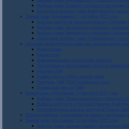
Выборы главы Владимирского сельского поселе
Выборы главы Лучевого сельского поселения Л
Досрочные выборы главы Ахметовского сельско
Единый день голосования 11 сентября 2022 года
Выборы депутатов Законодательного Собрания 
Выборы главы Зассовского сельского поселени
Выборы главы Чамлыкского сельского поселени
Досрочные выборы главы Отважненского сельск
Окружная избирательная комиссия одномандатного из
Избирателям
Кандидатам
Информационное обеспечение выборов
Поступление и расходование средств кандидат
Решения ОИК
График работы ОИК и горячая линия
Перечень ТИК (УИК) входящих в округ
Взаимодействие со СМИ
Единый день голосования 19 сентября 2021 года
Выборы главы Первосинюхинского сельского по
Выборы депутатов в Государственную Думу Фе
Дополнительные выборы депутатов Совета Лаби
Общероссийское голосование по вопросу одобрения 
Единый день голосования 13 сентября 2020 года
Выборы главы администрации (губернатора) Кр