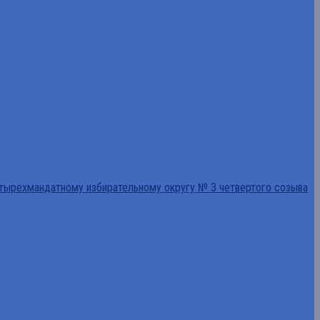
тырехмандатному избирательному округу № 3 четвертого созыва