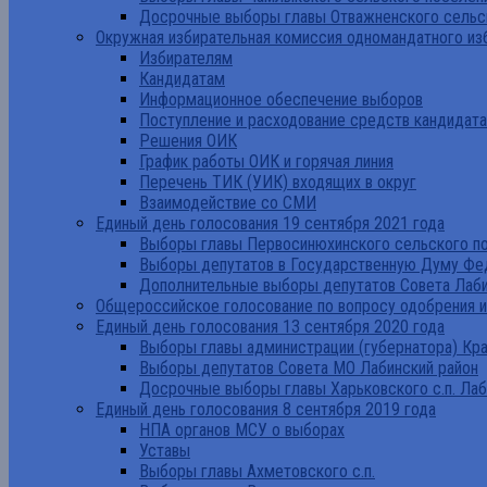
Досрочные выборы главы Отважненского сельск
Окружная избирательная комиссия одномандатного из
Избирателям
Кандидатам
Информационное обеспечение выборов
Поступление и расходование средств кандидат
Решения ОИК
График работы ОИК и горячая линия
Перечень ТИК (УИК) входящих в округ
Взаимодействие со СМИ
Единый день голосования 19 сентября 2021 года
Выборы главы Первосинюхинского сельского по
Выборы депутатов в Государственную Думу Фе
Дополнительные выборы депутатов Совета Лаби
Общероссийское голосование по вопросу одобрения 
Единый день голосования 13 сентября 2020 года
Выборы главы администрации (губернатора) Кр
Выборы депутатов Совета МО Лабинский район
Досрочные выборы главы Харьковского с.п. Лаб
Единый день голосования 8 сентября 2019 года
НПА органов МСУ о выборах
Уставы
Выборы главы Ахметовского с.п.