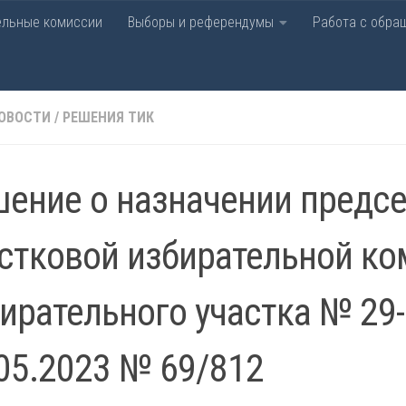
ельные комиссии
Выборы и референдумы
Работа с обра
рательная комиссия Лаби
ОВОСТИ
/
РЕШЕНИЯ ТИК
ение о назначении предс
стковой избирательной к
ирательного участка № 29-
05.2023 № 69/812