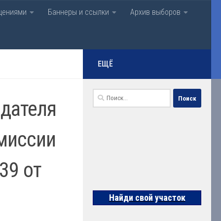
щениями
Баннеры и ссылки
Архив выборов
нская
ЕЩЁ
Найти:
едателя
омиссии
39 от
Найди свой участок