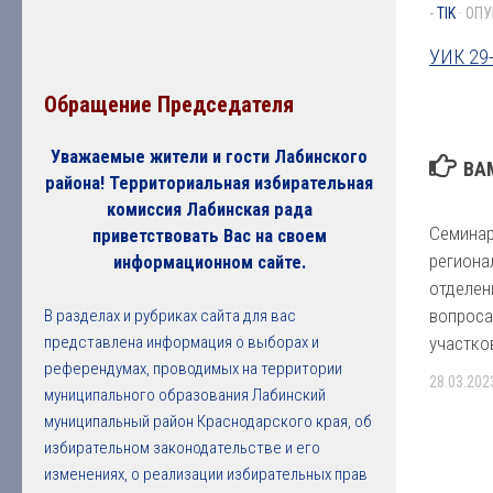
-
TIK
· ОП
УИК 29-
Обращение Председателя
Уважаемые жители и гости Лабинского
ВА
района! Территориальная избирательная
комиссия Лабинская рада
Семинар
приветствовать Вас на своем
региона
информационном сайте.
отделен
вопрос
В разделах и рубриках сайта для вас
участко
представлена информация о выборах и
референдумах, проводимых на территории
28.03.202
муниципального образования Лабинский
муниципальный район Краснодарского края, об
избирательном законодательстве и его
изменениях, о реализации избирательных прав