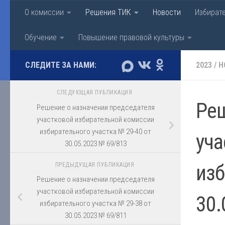
О комиссии
Решения ТИК
Новости
Избират
Перейти к содержимому
Территориальная изби
Обучение
Повышение правовой культуры
СЛЕДИТЕ ЗА НАМИ:
2023
/
Н
СЛЕДУЮЩАЯ ПУБЛИКАЦИЯ
Реш
Решение о назначении председателя
участковой избирательной комиссии
избирательного участка № 29-40 от
уча
30.05.2023 № 69/813
изб
ПРЕДЫДУЩАЯ ПУБЛИКАЦИЯ
Решение о назначении председателя
участковой избирательной комиссии
30.
избирательного участка № 29-38 от
30.05.2023 № 69/811