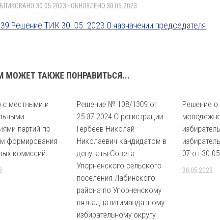
УБЛИКОВАНО
30.05.2023
· ОБНОВЛЕНО
30.05.2023
39 Решение ТИК 30 .05. 2023 О назначении председателя
М МОЖЕТ ТАКЖЕ ПОНРАВИТЬСЯ...
 с местными и
Решение № 108/1309 от
Решение о
льными
25.07.2024 О регистрации
молодежно
иями партий по
Гербеев Николай
избирател
ам формирования
Николаевич кандидатом в
избиратель
вых комиссий
депутаты Совета
07 от 30.0
Упорненского сельского
3
30.05.2023
поселения Лабинского
района по Упорненскому
пятнадцатитимандатному
избирательному округу