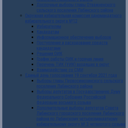
Досрочные выборы главы Отважненского
сельского поселения Лабинского района
Окружная избирательная комиссия одномандатного
избирательного округа №12
Избирателям
Кандидатам
Информационное обеспечение выборов
Поступление и расходование средств
кандидатами
Решения ОИК
График работы ОИК и горячая линия
Перечень ТИК (УИК) входящих в округ
Взаимодействие со СМИ
Единый день голосования 19 сентября 2021 года
Выборы главы Первосинюхинского сельского
поселения Лабинского района
Выборы депутатов в Государственную Думу
Федерального Собрания Российской
Федерации восьмого созыва
Дополнительные выборы депутатов Совета
Лабинского городского поселения Лабинского
района по Лабинскому четырехмандатному
избирательному округу № 3 четвертого созыва