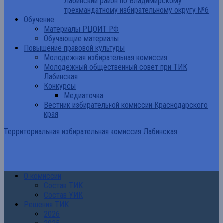
Лабинский район по Владимирскому
трехмандатному избирательному округу №6
Обучение
Материалы РЦОИТ РФ
Обучающие материалы
Повышение правовой культуры
Молодежная избирательная комиссия
Молодежный общественный совет при ТИК
Лабинская
Конкурсы
Медиаточка
Вестник избирательной комиссии Краснодарского
края
Территориальная избирательная комиссия Лабинская
О комиссии
Состав ТИК
Состав УИК
Решения ТИК
2026