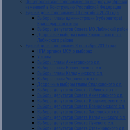
Общероссийское голосование по вопросу одобрения
изменений в Конструкцию Российской Федерации
Единый день голосования 13 сентября 2020 года
Выборы главы администрации (губернатора)
Краснодарского края
Выборы депутатов Совета МО Лабинский район
Досрочные выборы главы Харьковского с.п.
Лабинского района
Единый день голосования 8 сентября 2019 года
НПА органов МСУ о выборах
Уставы
Выборы главы Ахметовского с.п.
Выборы главы Вознесенского с.п.
Выборы главы Каладжинского с.п.
Выборы главы Упорненского с.п.
Досрочные выборы главы Сладковского с.п.
Выборы депутатов Совета Лабинского г.п.
Выборы депутатов Совета Ахметовского с.п.
Выборы депутатов Совета Владимирского с.п.
Выборы депутатов Совета Вознесенского с.п.
Выборы депутатов Совета Зассовского с.п.
Выборы депутатов Совета Каладжинского с.п.
Выборы депутатов Совета Лучевого с.п.
Выборы депутатов Совета Отважненского с.п.