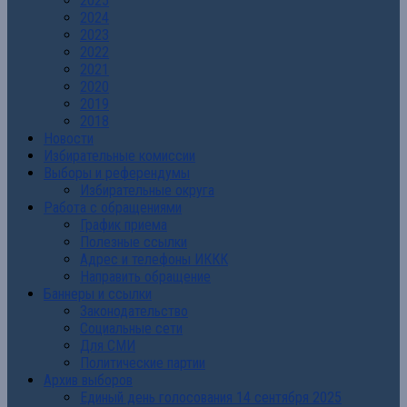
2025
2024
2023
2022
2021
2020
2019
2018
Новости
Избирательные комиссии
Выборы и референдумы
Избирательные округа
Работа с обращениями
График приема
Полезные ссылки
Адрес и телефоны ИККК
Направить обращение
Баннеры и ссылки
Законодательство
Социальные сети
Для СМИ
Политические партии
Архив выборов
Единый день голосования 14 сентября 2025