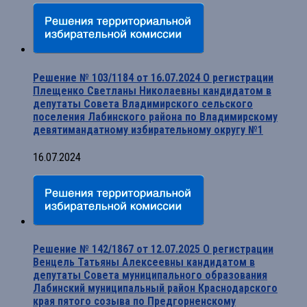
Решение № 103/1184 от 16.07.2024 О регистрации
Плещенко Светланы Николаевны кандидатом в
депутаты Совета Владимирского сельского
поселения Лабинского района по Владимирскому
девятимандатному избирательному округу №1
16.07.2024
Решение № 142/1867 от 12.07.2025 О регистрации
Венцель Татьяны Алексеевны кандидатом в
депутаты Совета муниципального образования
Лабинский муниципальный район Краснодарского
края пятого созыва по Предгорненскому