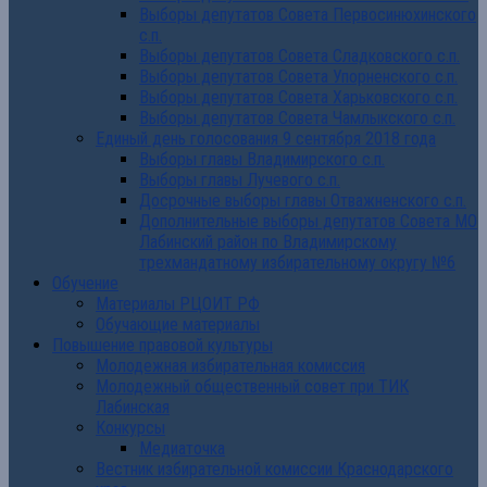
Выборы депутатов Совета Первосинюхинского
с.п.
Выборы депутатов Совета Сладковского с.п.
Выборы депутатов Совета Упорненского с.п.
Выборы депутатов Совета Харьковского с.п.
Выборы депутатов Совета Чамлыкского с.п.
Единый день голосования 9 сентября 2018 года
Выборы главы Владимирского с.п.
Выборы главы Лучевого с.п.
Досрочные выборы главы Отважненского с.п.
Дополнительные выборы депутатов Совета МО
Лабинский район по Владимирскому
трехмандатному избирательному округу №6
Обучение
Материалы РЦОИТ РФ
Обучающие материалы
Повышение правовой культуры
Молодежная избирательная комиссия
Молодежный общественный совет при ТИК
Лабинская
Конкурсы
Медиаточка
Вестник избирательной комиссии Краснодарского