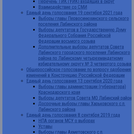
Перечень ТИК (УИК) входящих в округ
Взаимодействие со СМИ
Единый день голосования 19 сентября 2021 года
Выборы главы Первосинюхинского сельского
поселения Лабинского района
Выборы депутатов в Государственную Думу
Федерального Собрания Российской
Федерации восьмого созыва
Дополнительные выборы депутатов Совета
Лабинского городского поселения Лабинского
района по Лабинскому четырехмандатному
избирательному округу № 3 четвертого созыва
Общероссийское голосование по вопросу одобрения
изменений в Конструкцию Российской Федерации
Единый день голосования 13 сентября 2020 года
Выборы главы администрации (губернатора)
Краснодарского края
Выборы депутатов Совета МО Лабинский район
Досрочные выборы главы Харьковского с.п.
Лабинского района
Единый день голосования 8 сентября 2019 года
НПА органов МСУ о выборах
Уставы
Выборы главы Ахметовского с.п.