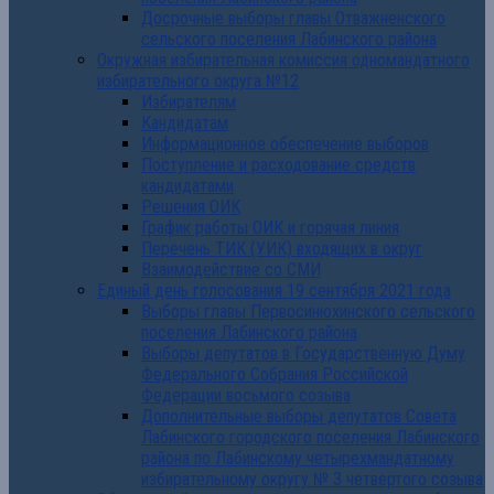
Досрочные выборы главы Отважненского
сельского поселения Лабинского района
Окружная избирательная комиссия одномандатного
избирательного округа №12
Избирателям
Кандидатам
Информационное обеспечение выборов
Поступление и расходование средств
кандидатами
Решения ОИК
График работы ОИК и горячая линия
Перечень ТИК (УИК) входящих в округ
Взаимодействие со СМИ
Единый день голосования 19 сентября 2021 года
Выборы главы Первосинюхинского сельского
поселения Лабинского района
Выборы депутатов в Государственную Думу
Федерального Собрания Российской
Федерации восьмого созыва
Дополнительные выборы депутатов Совета
Лабинского городского поселения Лабинского
района по Лабинскому четырехмандатному
избирательному округу № 3 четвертого созыва