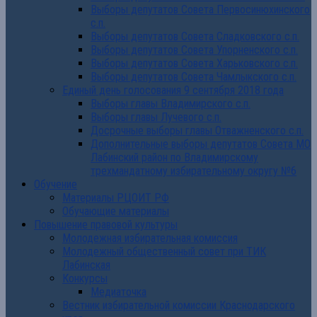
Выборы депутатов Совета Первосинюхинского
с.п.
Выборы депутатов Совета Сладковского с.п.
Выборы депутатов Совета Упорненского с.п.
Выборы депутатов Совета Харьковского с.п.
Выборы депутатов Совета Чамлыкского с.п.
Единый день голосования 9 сентября 2018 года
Выборы главы Владимирского с.п.
Выборы главы Лучевого с.п.
Досрочные выборы главы Отважненского с.п.
Дополнительные выборы депутатов Совета МО
Лабинский район по Владимирскому
трехмандатному избирательному округу №6
Обучение
Материалы РЦОИТ РФ
Обучающие материалы
Повышение правовой культуры
Молодежная избирательная комиссия
Молодежный общественный совет при ТИК
Лабинская
Конкурсы
Медиаточка
Вестник избирательной комиссии Краснодарского