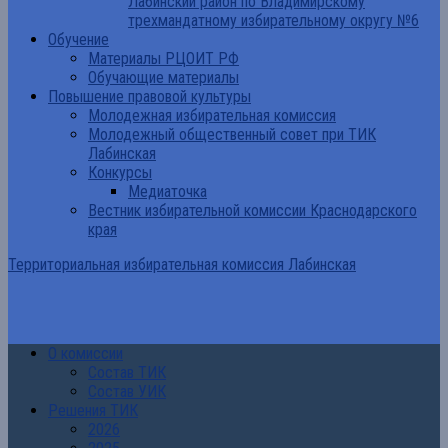
Лабинский район по Владимирскому
трехмандатному избирательному округу №6
Обучение
Материалы РЦОИТ РФ
Обучающие материалы
Повышение правовой культуры
Молодежная избирательная комиссия
Молодежный общественный совет при ТИК
Лабинская
Конкурсы
Медиаточка
Вестник избирательной комиссии Краснодарского
края
Территориальная избирательная комиссия Лабинская
О комиссии
Состав ТИК
Состав УИК
Решения ТИК
2026