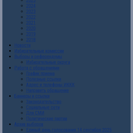
2025
2024
2023
2022
2021
2020
2019
2018
Новости
Избирательные комиссии
Выборы и референдумы
Избирательные округа
Работа с обращениями
График приема
Полезные ссылки
Адрес и телефоны ИККК
Направить обращение
Баннеры и ссылки
Законодательство
Социальные сети
Для СМИ
Политические партии
Архив выборов
Единый день голосования 14 сентября 2025