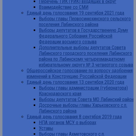
Перечень ТИК (УИК) входящих в округ
Взаимодействие со СМИ
Единый день голосования 19 сентября 2021 года
Выборы главы Первосинюхинского сельского
поселения Лабинского района
Выборы депутатов в Государственную Думу
Федерального Собрания Российской
Федерации восьмого созыва
Дополнительные выборы депутатов Совета
Лабинского городского поселения Лабинского
района по Лабинскому четырехмандатному
избирательному округу № 3 четвертого созыва
Общероссийское голосование по вопросу одобрения
изменений в Конструкцию Российской Федерации
Единый день голосования 13 сентября 2020 года
Выборы главы администрации (губернатора)
Краснодарского края
Выборы депутатов Совета МО Лабинский район
Досрочные выборы главы Харьковского с.п.
Лабинского района
Единый день голосования 8 сентября 2019 года
НПА органов МСУ о выборах
Уставы
Выборы главы Ахметовского с.п.