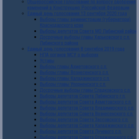
Общероссийское голосование по вопросу одобрения
изменений в Конструкцию Российской Федерации
Единый день голосования 13 сентября 2020 года
Выборы главы администрации (губернатора)
Краснодарского края
Выборы депутатов Совета МО Лабинский район
Досрочные выборы главы Харьковского с.п.
Лабинского района
Единый день голосования 8 сентября 2019 года
НПА органов МСУ о выборах
Уставы
Выборы главы Ахметовского с.п.
Выборы главы Вознесенского с.п.
Выборы главы Каладжинского с.п.
Выборы главы Упорненского с.п.
Досрочные выборы главы Сладковского с.п.
Выборы депутатов Совета Лабинского г.п.
Выборы депутатов Совета Ахметовского с.п.
Выборы депутатов Совета Владимирского с.п.
Выборы депутатов Совета Вознесенского с.п.
Выборы депутатов Совета Зассовского с.п.
Выборы депутатов Совета Каладжинского с.п.
Выборы депутатов Совета Лучевого с.п.
Выборы депутатов Совета Отважненского с.п.