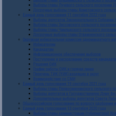
Выборы главы Владимирского сельского поселе
Выборы главы Лучевого сельского поселения Л
Досрочные выборы главы Ахметовского сельско
Единый день голосования 11 сентября 2022 года
Выборы депутатов Законодательного Собрания 
Выборы главы Зассовского сельского поселени
Выборы главы Чамлыкского сельского поселени
Досрочные выборы главы Отважненского сельск
Окружная избирательная комиссия одномандатного из
Избирателям
Кандидатам
Информационное обеспечение выборов
Поступление и расходование средств кандидат
Решения ОИК
График работы ОИК и горячая линия
Перечень ТИК (УИК) входящих в округ
Взаимодействие со СМИ
Единый день голосования 19 сентября 2021 года
Выборы главы Первосинюхинского сельского по
Выборы депутатов в Государственную Думу Фе
Дополнительные выборы депутатов Совета Лаби
Общероссийское голосование по вопросу одобрения 
Единый день голосования 13 сентября 2020 года
Выборы главы администрации (губернатора) Кр