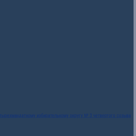
тырехмандатному избирательному округу № 3 четвертого созыва