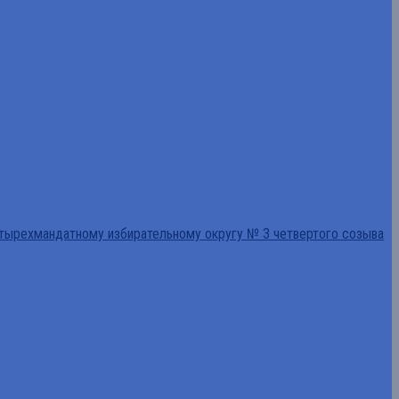
тырехмандатному избирательному округу № 3 четвертого созыва