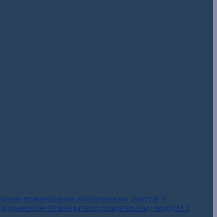
падному пятимандатному избирательному округу № 4
едгорненскому пятимандатному избирательному округу № 5