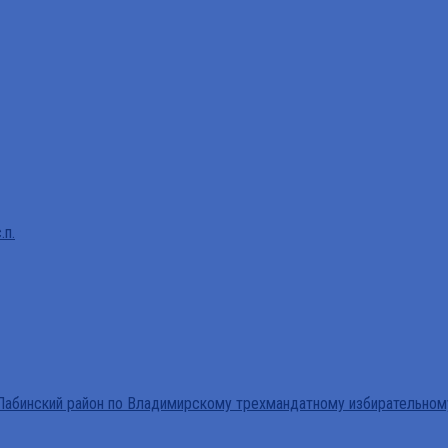
.п.
абинский район по Владимирскому трехмандатному избирательном