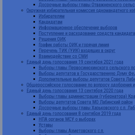
Досрочные выборы главы Отважненского сельск
Окружная избирательная комиссия одномандатного из
Избирателям
Кандидатам
Информационное обеспечение выборов
Поступление и расходование средств кандидат
Решения ОИК
График работы ОИК и горячая линия
Перечень ТИК (УИК) входящих в округ
Взаимодействие со СМИ
Единый день голосования 19 сентября 2021 года
Выборы главы Первосинюхинского сельского по
Выборы депутатов в Государственную Думу Фе
Дополнительные выборы депутатов Совета Лаби
Общероссийское голосование по вопросу одобрения 
Единый день голосования 13 сентября 2020 года
Выборы главы администрации (губернатора) Кр
Выборы депутатов Совета МО Лабинский район
Досрочные выборы главы Харьковского с.п. Лаб
Единый день голосования 8 сентября 2019 года
НПА органов МСУ о выборах
Уставы
Выборы главы Ахметовского с.п.