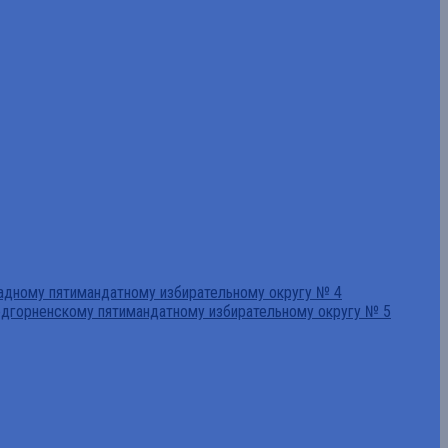
падному пятимандатному избирательному округу № 4
едгорненскому пятимандатному избирательному округу № 5