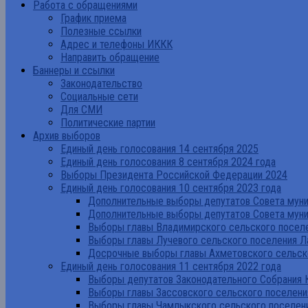
Работа с обращениями
График приема
Полезные ссылки
Адрес и телефоны ИККК
Направить обращение
Баннеры и ссылки
Законодательство
Социальные сети
Для СМИ
Политические партии
Архив выборов
Единый день голосования 14 сентября 2025
Единый день голосования 8 сентября 2024 года
Выборы Президента Российской Федерации 2024
Единый день голосования 10 сентября 2023 года
Дополнительные выборы депутатов Совета муниц
Дополнительные выборы депутатов Совета муни
Выборы главы Владимирского сельского поселе
Выборы главы Лучевого сельского поселения Л
Досрочные выборы главы Ахметовского сельско
Единый день голосования 11 сентября 2022 года
Выборы депутатов Законодательного Собрания 
Выборы главы Зассовского сельского поселени
Выборы главы Чамлыкского сельского поселени