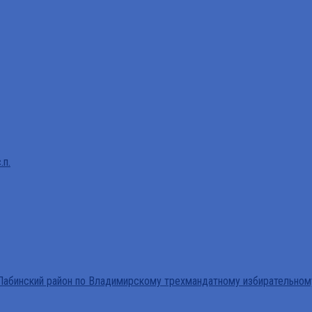
.п.
абинский район по Владимирскому трехмандатному избирательном