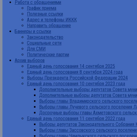
Работа с обращениями
График приема
Полезные ссылки
Адрес и телефоны ИККК
Направить обращение
Баннеры и ссылки
Законодательство
Социальные сети
Для СМИ
Политические партии
Архив выборов
Единый день голосования 14 сентября 2025
Единый день голосования 8 сентября 2024 года
Выборы Президента Российской Федерации 2024
Единый день голосования 10 сентября 2023 года
Дополнительные выборы депутатов Совета муниц
Дополнительные выборы депутатов Совета муни
Выборы главы Владимирского сельского поселе
Выборы главы Лучевого сельского поселения Л
Досрочные выборы главы Ахметовского сельско
Единый день голосования 11 сентября 2022 года
Выборы депутатов Законодательного Собрания 
Выборы главы Зассовского сельского поселени
Выборы главы Чамлыкского сельского поселени