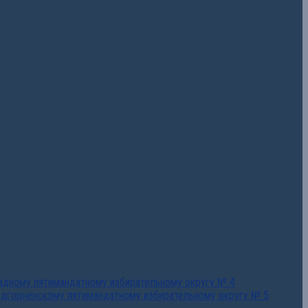
падному пятимандатному избирательному округу № 4
едгорненскому пятимандатному избирательному округу № 5