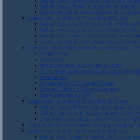
Выборы главы Владимирского сельского поселе
Выборы главы Лучевого сельского поселения Л
Досрочные выборы главы Ахметовского сельско
Единый день голосования 11 сентября 2022 года
Выборы депутатов Законодательного Собрания 
Выборы главы Зассовского сельского поселени
Выборы главы Чамлыкского сельского поселени
Досрочные выборы главы Отважненского сельск
Окружная избирательная комиссия одномандатного из
Избирателям
Кандидатам
Информационное обеспечение выборов
Поступление и расходование средств кандидат
Решения ОИК
График работы ОИК и горячая линия
Перечень ТИК (УИК) входящих в округ
Взаимодействие со СМИ
Единый день голосования 19 сентября 2021 года
Выборы главы Первосинюхинского сельского по
Выборы депутатов в Государственную Думу Фе
Дополнительные выборы депутатов Совета Лаби
Общероссийское голосование по вопросу одобрения 
Единый день голосования 13 сентября 2020 года
Выборы главы администрации (губернатора) Кр