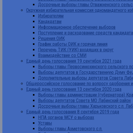
Досрочные выборы главы Отважненского сельск
Окружная избирательная комиссия одномандатного из
Избирателям
Кандидатам
Информационное обеспечение выборов
Поступление и расходование средств кандидат
Решения ОИК
График работы ОИК и горячая линия
Перечень ТИК (УИК) входящих в округ
Взаимодействие со СМИ
Единый день голосования 19 сентября 2021 года
Выборы главы Первосинюхинского сельского по
Выборы депутатов в Государственную Думу Фе
Дополнительные выборы депутатов Совета Лаби
Общероссийское голосование по вопросу одобрения 
Единый день голосования 13 сентября 2020 года
Выборы главы администрации (губернатора) Кр
Выборы депутатов Совета МО Лабинский район
Досрочные выборы главы Харьковского с.п. Лаб
Единый день голосования 8 сентября 2019 года
НПА органов МСУ о выборах
Уставы
Выборы главы Ахметовского с.п.