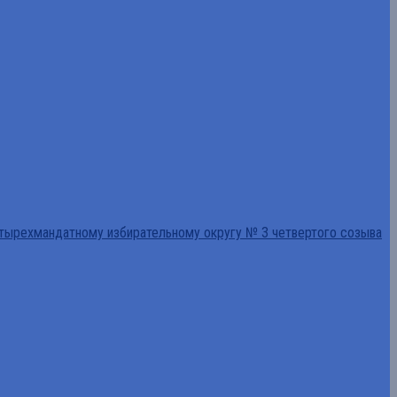
тырехмандатному избирательному округу № 3 четвертого созыва