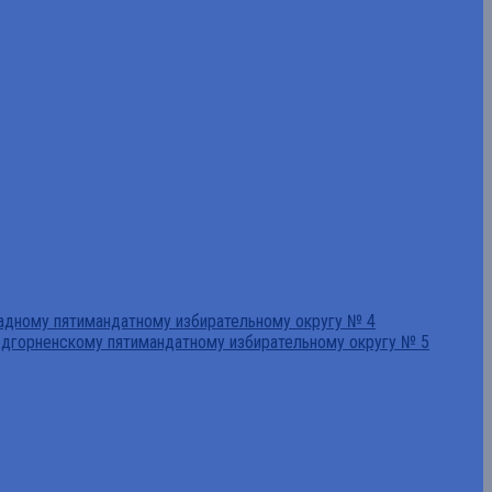
падному пятимандатному избирательному округу № 4
едгорненскому пятимандатному избирательному округу № 5