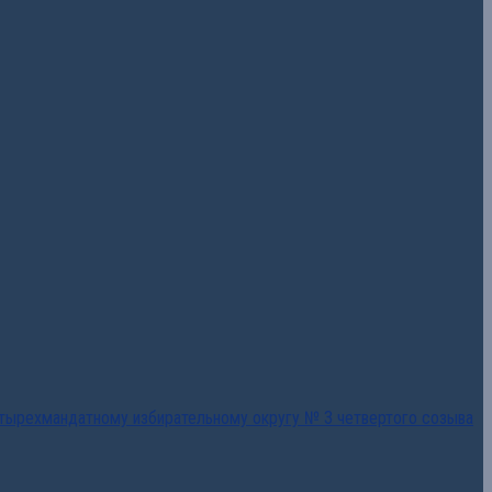
тырехмандатному избирательному округу № 3 четвертого созыва