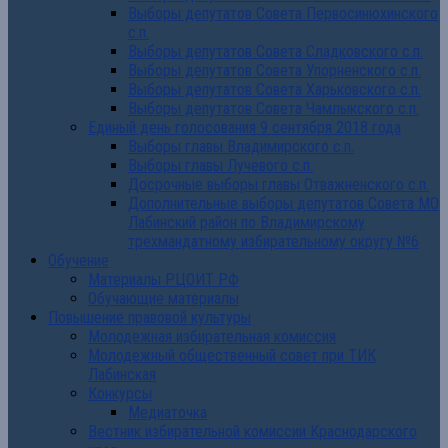
Выборы депутатов Совета Первосинюхинского
с.п.
Выборы депутатов Совета Сладковского с.п.
Выборы депутатов Совета Упорненского с.п.
Выборы депутатов Совета Харьковского с.п.
Выборы депутатов Совета Чамлыкского с.п.
Единый день голосования 9 сентября 2018 года
Выборы главы Владимирского с.п.
Выборы главы Лучевого с.п.
Досрочные выборы главы Отважненского с.п.
Дополнительные выборы депутатов Совета МО
Лабинский район по Владимирскому
трехмандатному избирательному округу №6
Обучение
Материалы РЦОИТ РФ
Обучающие материалы
Повышение правовой культуры
Молодежная избирательная комиссия
Молодежный общественный совет при ТИК
Лабинская
Конкурсы
Медиаточка
Вестник избирательной комиссии Краснодарского