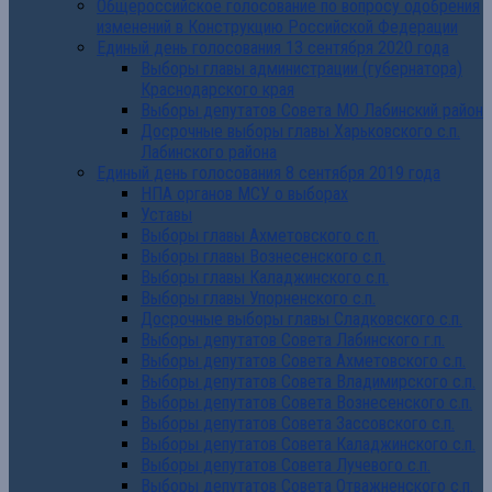
Общероссийское голосование по вопросу одобрения
изменений в Конструкцию Российской Федерации
Единый день голосования 13 сентября 2020 года
Выборы главы администрации (губернатора)
Краснодарского края
Выборы депутатов Совета МО Лабинский район
Досрочные выборы главы Харьковского с.п.
Лабинского района
Единый день голосования 8 сентября 2019 года
НПА органов МСУ о выборах
Уставы
Выборы главы Ахметовского с.п.
Выборы главы Вознесенского с.п.
Выборы главы Каладжинского с.п.
Выборы главы Упорненского с.п.
Досрочные выборы главы Сладковского с.п.
Выборы депутатов Совета Лабинского г.п.
Выборы депутатов Совета Ахметовского с.п.
Выборы депутатов Совета Владимирского с.п.
Выборы депутатов Совета Вознесенского с.п.
Выборы депутатов Совета Зассовского с.п.
Выборы депутатов Совета Каладжинского с.п.
Выборы депутатов Совета Лучевого с.п.
Выборы депутатов Совета Отважненского с.п.