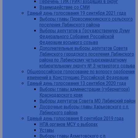
Перечень ТИК (УИК) входящих в округ
Взаимодействие со СМИ
Единый день голосования 19 сентября 2021 года
Выборы главы Первосинюхинского сельского
поселения Лабинского района
Выборы депутатов в Государственную Думу
Федерального Собрания Российской
Федерации восьмого созыва
Дополнительные выборы депутатов Совета
Лабинского городского поселения Лабинского
района по Лабинскому четырехмандатному
избирательному округу № 3 четвертого созыва
Общероссийское голосование по вопросу одобрения
изменений в Конструкцию Российской Федерации
Единый день голосования 13 сентября 2020 года
Выборы главы администрации (губернатора)
Краснодарского края
Выборы депутатов Совета МО Лабинский район
Досрочные выборы главы Харьковского с.п.
Лабинского района
Единый день голосования 8 сентября 2019 года
НПА органов МСУ о выборах
Уставы
Выборы главы Ахметовского с.п.