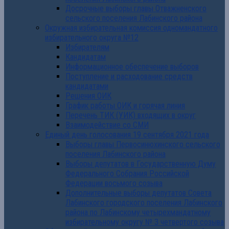
Досрочные выборы главы Отважненского
сельского поселения Лабинского района
Окружная избирательная комиссия одномандатного
избирательного округа №12
Избирателям
Кандидатам
Информационное обеспечение выборов
Поступление и расходование средств
кандидатами
Решения ОИК
График работы ОИК и горячая линия
Перечень ТИК (УИК) входящих в округ
Взаимодействие со СМИ
Единый день голосования 19 сентября 2021 года
Выборы главы Первосинюхинского сельского
поселения Лабинского района
Выборы депутатов в Государственную Думу
Федерального Собрания Российской
Федерации восьмого созыва
Дополнительные выборы депутатов Совета
Лабинского городского поселения Лабинского
района по Лабинскому четырехмандатному
избирательному округу № 3 четвертого созыва