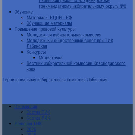
Лабинский район по Владимирскому
трехмандатному избирательному округу №6
Обучение
Материалы РЦОИТ РФ
Обучающие материалы
Повышение правовой культуры
Молодежная избирательная комиссия
Молодежный общественный совет при ТИК
Лабинская
Конкурсы
Медиаточка
Вестник избирательной комиссии Краснодарского
края
Территориальная избирательная комиссия Лабинская
О комиссии
Состав ТИК
Состав УИК
Решения ТИК
2026