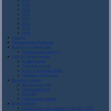
2025
2024
2023
2022
2021
2020
2019
2018
Новости
Избирательные комиссии
Выборы и референдумы
Избирательные округа
Работа с обращениями
График приема
Полезные ссылки
Адрес и телефоны ИККК
Направить обращение
Баннеры и ссылки
Законодательство
Социальные сети
Для СМИ
Политические партии
Архив выборов
Единый день голосования 14 сентября 2025