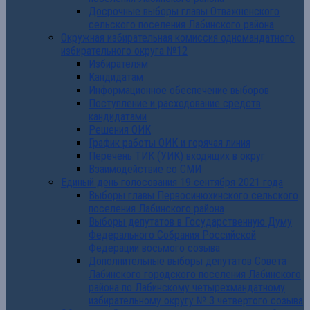
Досрочные выборы главы Отважненского
сельского поселения Лабинского района
Окружная избирательная комиссия одномандатного
избирательного округа №12
Избирателям
Кандидатам
Информационное обеспечение выборов
Поступление и расходование средств
кандидатами
Решения ОИК
График работы ОИК и горячая линия
Перечень ТИК (УИК) входящих в округ
Взаимодействие со СМИ
Единый день голосования 19 сентября 2021 года
Выборы главы Первосинюхинского сельского
поселения Лабинского района
Выборы депутатов в Государственную Думу
Федерального Собрания Российской
Федерации восьмого созыва
Дополнительные выборы депутатов Совета
Лабинского городского поселения Лабинского
района по Лабинскому четырехмандатному
избирательному округу № 3 четвертого созыва