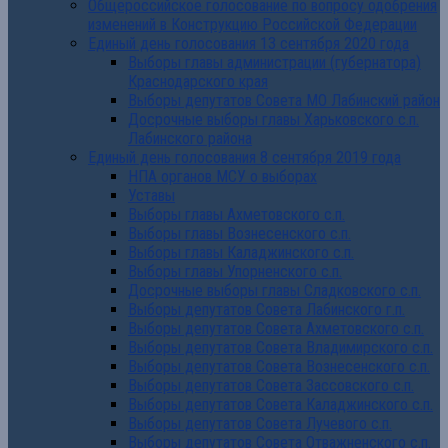
Общероссийское голосование по вопросу одобрения
изменений в Конструкцию Российской Федерации
Единый день голосования 13 сентября 2020 года
Выборы главы администрации (губернатора)
Краснодарского края
Выборы депутатов Совета МО Лабинский район
Досрочные выборы главы Харьковского с.п.
Лабинского района
Единый день голосования 8 сентября 2019 года
НПА органов МСУ о выборах
Уставы
Выборы главы Ахметовского с.п.
Выборы главы Вознесенского с.п.
Выборы главы Каладжинского с.п.
Выборы главы Упорненского с.п.
Досрочные выборы главы Сладковского с.п.
Выборы депутатов Совета Лабинского г.п.
Выборы депутатов Совета Ахметовского с.п.
Выборы депутатов Совета Владимирского с.п.
Выборы депутатов Совета Вознесенского с.п.
Выборы депутатов Совета Зассовского с.п.
Выборы депутатов Совета Каладжинского с.п.
Выборы депутатов Совета Лучевого с.п.
Выборы депутатов Совета Отважненского с.п.