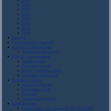
2025
2024
2023
2022
2021
2020
2019
2018
Новости
Избирательные комиссии
Выборы и референдумы
Избирательные округа
Работа с обращениями
График приема
Полезные ссылки
Адрес и телефоны ИККК
Направить обращение
Баннеры и ссылки
Законодательство
Социальные сети
Для СМИ
Политические партии
Архив выборов
Единый день голосования 14 сентября 2025