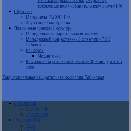
Лабинский район по Владимирскому
трехмандатному избирательному округу №6
Обучение
Материалы РЦОИТ РФ
Обучающие материалы
Повышение правовой культуры
Молодежная избирательная комиссия
Молодежный общественный совет при ТИК
Лабинская
Конкурсы
Медиаточка
Вестник избирательной комиссии Краснодарского
края
Территориальная избирательная комиссия Лабинская
О комиссии
Состав ТИК
Состав УИК
Решения ТИК
2026