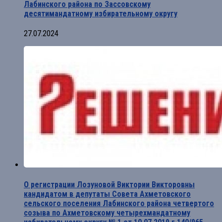
Лабинского района по Зассовскому
десятимандатному избирательному округу
27.07.2024
О регистрации Лозуновой Виктории Викторовны
кандидатом в депутаты Совета Ахметовского
сельского поселения Лабинского района четвертого
созыва по Ахметовскому четырехмандатному