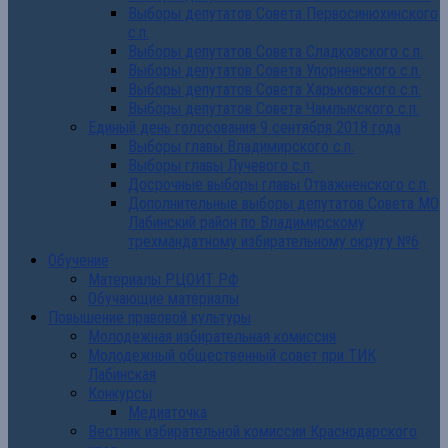
Выборы депутатов Совета Первосинюхинского
с.п.
Выборы депутатов Совета Сладковского с.п.
Выборы депутатов Совета Упорненского с.п.
Выборы депутатов Совета Харьковского с.п.
Выборы депутатов Совета Чамлыкского с.п.
Единый день голосования 9 сентября 2018 года
Выборы главы Владимирского с.п.
Выборы главы Лучевого с.п.
Досрочные выборы главы Отважненского с.п.
Дополнительные выборы депутатов Совета МО
Лабинский район по Владимирскому
трехмандатному избирательному округу №6
Обучение
Материалы РЦОИТ РФ
Обучающие материалы
Повышение правовой культуры
Молодежная избирательная комиссия
Молодежный общественный совет при ТИК
Лабинская
Конкурсы
Медиаточка
Вестник избирательной комиссии Краснодарского