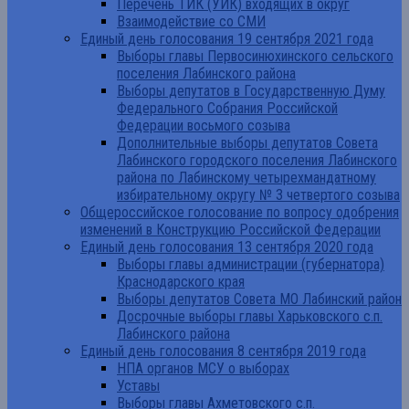
Перечень ТИК (УИК) входящих в округ
Взаимодействие со СМИ
Единый день голосования 19 сентября 2021 года
Выборы главы Первосинюхинского сельского
поселения Лабинского района
Выборы депутатов в Государственную Думу
Федерального Собрания Российской
Федерации восьмого созыва
Дополнительные выборы депутатов Совета
Лабинского городского поселения Лабинского
района по Лабинскому четырехмандатному
избирательному округу № 3 четвертого созыва
Общероссийское голосование по вопросу одобрения
изменений в Конструкцию Российской Федерации
Единый день голосования 13 сентября 2020 года
Выборы главы администрации (губернатора)
Краснодарского края
Выборы депутатов Совета МО Лабинский район
Досрочные выборы главы Харьковского с.п.
Лабинского района
Единый день голосования 8 сентября 2019 года
НПА органов МСУ о выборах
Уставы
Выборы главы Ахметовского с.п.