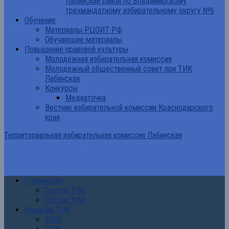
Лабинский район по Владимирскому
трехмандатному избирательному округу №6
Обучение
Материалы РЦОИТ РФ
Обучающие материалы
Повышение правовой культуры
Молодежная избирательная комиссия
Молодежный общественный совет при ТИК
Лабинская
Конкурсы
Медиаточка
Вестник избирательной комиссии Краснодарского
края
Территориальная избирательная комиссия Лабинская
О комиссии
Состав ТИК
Состав УИК
Решения ТИК
2026