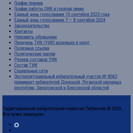
График приема
График работы ОИК и горячая линия
Единый день голосования 10 сентября 2023 года
Единый день голосования 7 — 8 сентября 2024
Законодательство
Контакты
Направить обращение
Перечень ТИК (УИК) входящих в округ
Полезные ссылки
Политические партии
Резерв составов УИК
Состав ТИК
Социальные сети
Экстерриториальный избирательный участок № 8062
принимает избирателей Донецкой, Луганской народных
республик, Запорожской и Херсонской областей
Территориальная избирательная комиссия Лабинская © 2026.
Все права защищены.