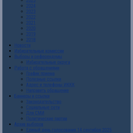
2025
2024
2023
2022
2021
2020
2019
2018
Новости
Избирательные комиссии
Выборы и референдумы
Избирательные округа
Работа с обращениями
График приема
Полезные ссылки
Адрес и телефоны ИККК
Направить обращение
Баннеры и ссылки
Законодательство
Социальные сети
Для СМИ
Политические партии
Архив выборов
Единый день голосования 14 сентября 2025