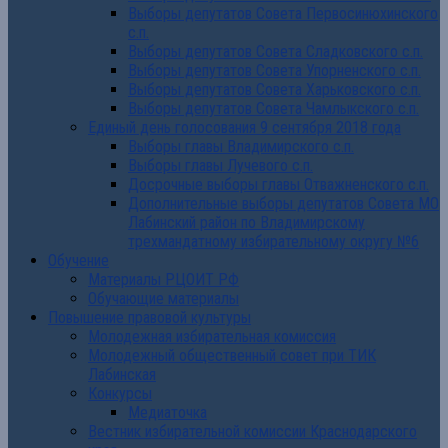
Выборы депутатов Совета Первосинюхинского
с.п.
Выборы депутатов Совета Сладковского с.п.
Выборы депутатов Совета Упорненского с.п.
Выборы депутатов Совета Харьковского с.п.
Выборы депутатов Совета Чамлыкского с.п.
Единый день голосования 9 сентября 2018 года
Выборы главы Владимирского с.п.
Выборы главы Лучевого с.п.
Досрочные выборы главы Отважненского с.п.
Дополнительные выборы депутатов Совета МО
Лабинский район по Владимирскому
трехмандатному избирательному округу №6
Обучение
Материалы РЦОИТ РФ
Обучающие материалы
Повышение правовой культуры
Молодежная избирательная комиссия
Молодежный общественный совет при ТИК
Лабинская
Конкурсы
Медиаточка
Вестник избирательной комиссии Краснодарского