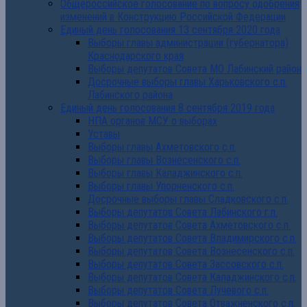
Общероссийское голосование по вопросу одобрения
изменений в Конструкцию Российской Федерации
Единый день голосования 13 сентября 2020 года
Выборы главы администрации (губернатора)
Краснодарского края
Выборы депутатов Совета МО Лабинский район
Досрочные выборы главы Харьковского с.п.
Лабинского района
Единый день голосования 8 сентября 2019 года
НПА органов МСУ о выборах
Уставы
Выборы главы Ахметовского с.п.
Выборы главы Вознесенского с.п.
Выборы главы Каладжинского с.п.
Выборы главы Упорненского с.п.
Досрочные выборы главы Сладковского с.п.
Выборы депутатов Совета Лабинского г.п.
Выборы депутатов Совета Ахметовского с.п.
Выборы депутатов Совета Владимирского с.п.
Выборы депутатов Совета Вознесенского с.п.
Выборы депутатов Совета Зассовского с.п.
Выборы депутатов Совета Каладжинского с.п.
Выборы депутатов Совета Лучевого с.п.
Выборы депутатов Совета Отважненского с.п.