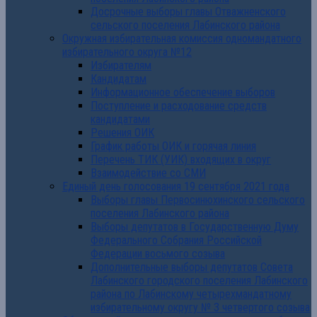
Досрочные выборы главы Отважненского
сельского поселения Лабинского района
Окружная избирательная комиссия одномандатного
избирательного округа №12
Избирателям
Кандидатам
Информационное обеспечение выборов
Поступление и расходование средств
кандидатами
Решения ОИК
График работы ОИК и горячая линия
Перечень ТИК (УИК) входящих в округ
Взаимодействие со СМИ
Единый день голосования 19 сентября 2021 года
Выборы главы Первосинюхинского сельского
поселения Лабинского района
Выборы депутатов в Государственную Думу
Федерального Собрания Российской
Федерации восьмого созыва
Дополнительные выборы депутатов Совета
Лабинского городского поселения Лабинского
района по Лабинскому четырехмандатному
избирательному округу № 3 четвертого созыва