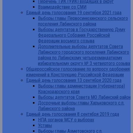
Перечень ТИК (УИК) входящих в округ
Взаимодействие со СМИ
Единый день голосования 19 сентября 2021 года
Выборы главы Первосинюхинского сельского
поселения Лабинского района
Выборы депутатов в Государственную Думу
Федерального Собрания Российской
Федерации восьмого созыва
Дополнительные выборы депутатов Совета
Лабинского городского поселения Лабинского
района по Лабинскому четырехмандатному
избирательному округу № 3 четвертого созыва
Общероссийское голосование по вопросу одобрения
изменений в Конструкцию Российской Федерации
Единый день голосования 13 сентября 2020 года
Выборы главы администрации (губернатора)
Краснодарского края
Выборы депутатов Совета МО Лабинский район
Досрочные выборы главы Харьковского с.п.
Лабинского района
Единый день голосования 8 сентября 2019 года
НПА органов МСУ о выборах
Уставы
Выборы главы Ахметовского с.п.