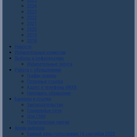
2025
2024
2023
2022
2021
2020
2019
2018
Новости
Избирательные комиссии
Выборы и референдумы
Избирательные округа
Работа с обращениями
График приема
Полезные ссылки
Адрес и телефоны ИККК
Направить обращение
Баннеры и ссылки
Законодательство
Социальные сети
Для СМИ
Политические партии
Архив выборов
Единый день голосования 14 сентября 2025