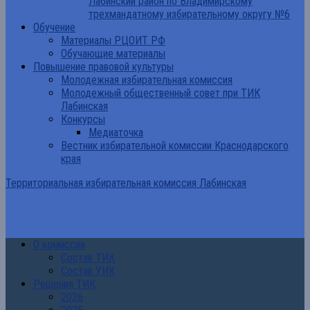
Лабинский район по Владимирскому
трехмандатному избирательному округу №6
Обучение
Материалы РЦОИТ РФ
Обучающие материалы
Повышение правовой культуры
Молодежная избирательная комиссия
Молодежный общественный совет при ТИК
Лабинская
Конкурсы
Медиаточка
Вестник избирательной комиссии Краснодарского
края
Территориальная избирательная комиссия Лабинская
О комиссии
Состав ТИК
Состав УИК
Решения ТИК
2026