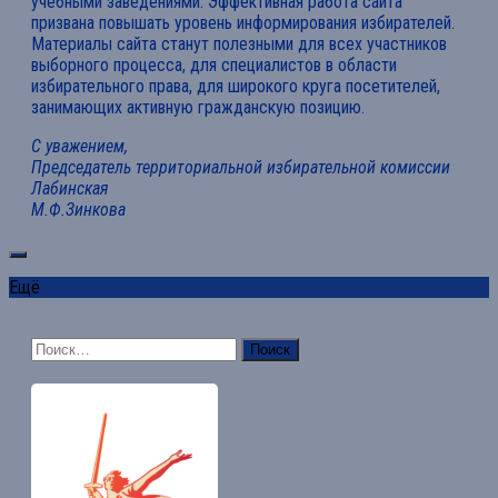
учебными заведениями. Эффективная работа сайта
призвана повышать уровень информирования избирателей.
Материалы сайта станут полезными для всех участников
выборного процесса, для специалистов в области
избирательного права, для широкого круга посетителей,
занимающих активную гражданскую позицию.
С уважением,
Председатель территориальной избирательной комиссии
Лабинская
М.Ф.Зинкова
Ещё
Найти: