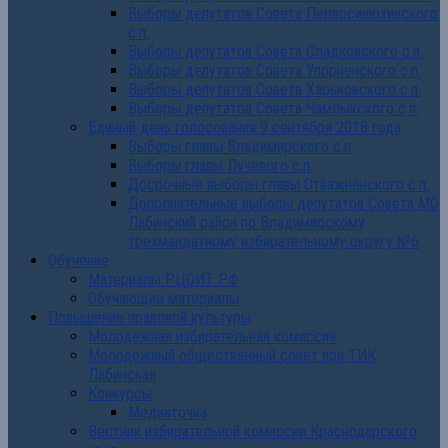
Выборы депутатов Совета Первосинюхинского
с.п.
Выборы депутатов Совета Сладковского с.п.
Выборы депутатов Совета Упорненского с.п.
Выборы депутатов Совета Харьковского с.п.
Выборы депутатов Совета Чамлыкского с.п.
Единый день голосования 9 сентября 2018 года
Выборы главы Владимирского с.п.
Выборы главы Лучевого с.п.
Досрочные выборы главы Отважненского с.п.
Дополнительные выборы депутатов Совета МО
Лабинский район по Владимирскому
трехмандатному избирательному округу №6
Обучение
Материалы РЦОИТ РФ
Обучающие материалы
Повышение правовой культуры
Молодежная избирательная комиссия
Молодежный общественный совет при ТИК
Лабинская
Конкурсы
Медиаточка
Вестник избирательной комиссии Краснодарского