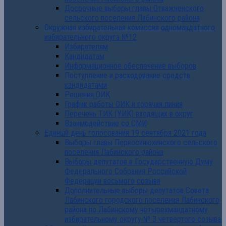
Досрочные выборы главы Отважненского
сельского поселения Лабинского района
Окружная избирательная комиссия одномандатного
избирательного округа №12
Избирателям
Кандидатам
Информационное обеспечение выборов
Поступление и расходование средств
кандидатами
Решения ОИК
График работы ОИК и горячая линия
Перечень ТИК (УИК) входящих в округ
Взаимодействие со СМИ
Единый день голосования 19 сентября 2021 года
Выборы главы Первосинюхинского сельского
поселения Лабинского района
Выборы депутатов в Государственную Думу
Федерального Собрания Российской
Федерации восьмого созыва
Дополнительные выборы депутатов Совета
Лабинского городского поселения Лабинского
района по Лабинскому четырехмандатному
избирательному округу № 3 четвертого созыва