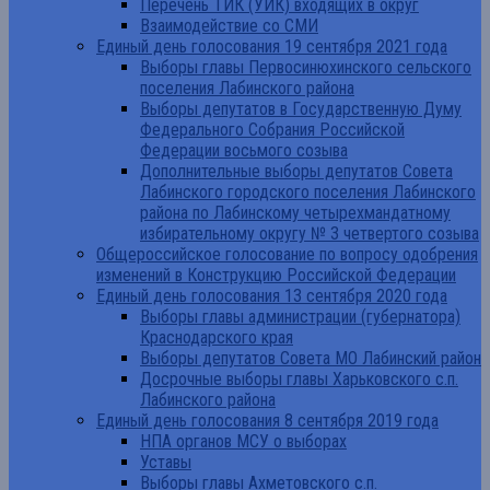
Перечень ТИК (УИК) входящих в округ
Взаимодействие со СМИ
Единый день голосования 19 сентября 2021 года
Выборы главы Первосинюхинского сельского
поселения Лабинского района
Выборы депутатов в Государственную Думу
Федерального Собрания Российской
Федерации восьмого созыва
Дополнительные выборы депутатов Совета
Лабинского городского поселения Лабинского
района по Лабинскому четырехмандатному
избирательному округу № 3 четвертого созыва
Общероссийское голосование по вопросу одобрения
изменений в Конструкцию Российской Федерации
Единый день голосования 13 сентября 2020 года
Выборы главы администрации (губернатора)
Краснодарского края
Выборы депутатов Совета МО Лабинский район
Досрочные выборы главы Харьковского с.п.
Лабинского района
Единый день голосования 8 сентября 2019 года
НПА органов МСУ о выборах
Уставы
Выборы главы Ахметовского с.п.