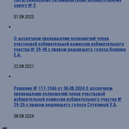
округу № 5
01.08.2023
О досрочном прекращении полномочий члена
участковой избирательной комиссии избирательного
участка № 29-48 с правом решающего голоса Кляхина
Е.А.
22.08.2021
Решение № 117-1566 от 06.08.2024 О досрочном
прекращении полномочий члена участковой
избирательной комиссии избирательного участка №
29-26 с правом решающего голоса Сутулиной У.Б.
08.08.2024