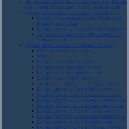
Общероссийское голосование по вопросу одобрения
изменений в Конструкцию Российской Федерации
Единый день голосования 13 сентября 2020 года
Выборы главы администрации (губернатора)
Краснодарского края
Выборы депутатов Совета МО Лабинский район
Досрочные выборы главы Харьковского с.п.
Лабинского района
Единый день голосования 8 сентября 2019 года
НПА органов МСУ о выборах
Уставы
Выборы главы Ахметовского с.п.
Выборы главы Вознесенского с.п.
Выборы главы Каладжинского с.п.
Выборы главы Упорненского с.п.
Досрочные выборы главы Сладковского с.п.
Выборы депутатов Совета Лабинского г.п.
Выборы депутатов Совета Ахметовского с.п.
Выборы депутатов Совета Владимирского с.п.
Выборы депутатов Совета Вознесенского с.п.
Выборы депутатов Совета Зассовского с.п.
Выборы депутатов Совета Каладжинского с.п.
Выборы депутатов Совета Лучевого с.п.
Выборы депутатов Совета Отважненского с.п.