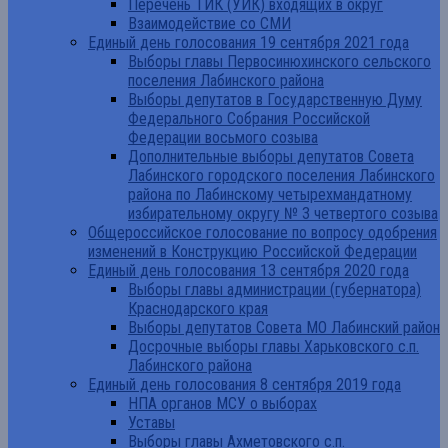
Перечень ТИК (УИК) входящих в округ
Взаимодействие со СМИ
Единый день голосования 19 сентября 2021 года
Выборы главы Первосинюхинского сельского
поселения Лабинского района
Выборы депутатов в Государственную Думу
Федерального Собрания Российской
Федерации восьмого созыва
Дополнительные выборы депутатов Совета
Лабинского городского поселения Лабинского
района по Лабинскому четырехмандатному
избирательному округу № 3 четвертого созыва
Общероссийское голосование по вопросу одобрения
изменений в Конструкцию Российской Федерации
Единый день голосования 13 сентября 2020 года
Выборы главы администрации (губернатора)
Краснодарского края
Выборы депутатов Совета МО Лабинский район
Досрочные выборы главы Харьковского с.п.
Лабинского района
Единый день голосования 8 сентября 2019 года
НПА органов МСУ о выборах
Уставы
Выборы главы Ахметовского с.п.