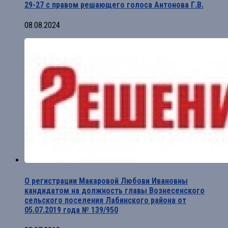
29-27 с правом решающего голоса Антонова Г.В.
08.08.2024
О регистрации Макаровой Любови Ивановны
кандидатом на должность главы Вознесенского
сельского поселения Лабинского района от
05.07.2019 года № 139/950