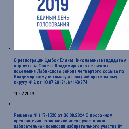
О регистрации Цыбок Елены Николаевны кандидатом
в депутаты Совета Владимирского сельского
поселения Лабинского района четвертого созыва по
Владимирскому пятимандатному избирательному
округу № 2 от 10.07.2019г. №140/974
10.07.2019
Решение № 117-1528 от 06.08.2024 О досрочном
прекращении полномочий члена участковой
избирательной комиссии избирательного участка №