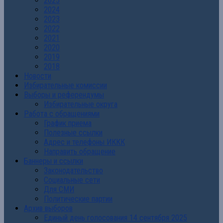
2025
2024
2023
2022
2021
2020
2019
2018
Новости
Избирательные комиссии
Выборы и референдумы
Избирательные округа
Работа с обращениями
График приема
Полезные ссылки
Адрес и телефоны ИККК
Направить обращение
Баннеры и ссылки
Законодательство
Социальные сети
Для СМИ
Политические партии
Архив выборов
Единый день голосования 14 сентября 2025