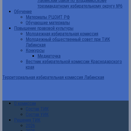
Лабинский район по Владимирскому
трехмандатному избирательному округу №6
Обучение
Материалы РЦОИТ РФ
Обучающие материалы
Повышение правовой культуры
Молодежная избирательная комиссия
Молодежный общественный совет при ТИК
Лабинская
Конкурсы
Медиаточка
Вестник избирательной комиссии Краснодарского
края
Территориальная избирательная комиссия Лабинская
О комиссии
Состав ТИК
Состав УИК
Решения ТИК
2026