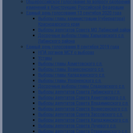
Общероссийское голосование по вопросу одобрения
изменений в Конструкцию Российской Федерации
Единый день голосования 13 сентября 2020 года
Выборы главы администрации (губернатора)
Краснодарского края
Выборы депутатов Совета МО Лабинский район
Досрочные выборы главы Харьковского с.п.
Лабинского района
Единый день голосования 8 сентября 2019 года
НПА органов МСУ о выборах
Уставы
Выборы главы Ахметовского с.п.
Выборы главы Вознесенского с.п.
Выборы главы Каладжинского с.п.
Выборы главы Упорненского с.п.
Досрочные выборы главы Сладковского с.п.
Выборы депутатов Совета Лабинского г.п.
Выборы депутатов Совета Ахметовского с.п.
Выборы депутатов Совета Владимирского с.п.
Выборы депутатов Совета Вознесенского с.п.
Выборы депутатов Совета Зассовского с.п.
Выборы депутатов Совета Каладжинского с.п.
Выборы депутатов Совета Лучевого с.п.
Выборы депутатов Совета Отважненского с.п.