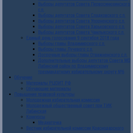
Выборы депутатов Совета Первосинюхинского
с.п.
Выборы депутатов Совета Сладковского с.п.
Выборы депутатов Совета Упорненского с.п.
Выборы депутатов Совета Харьковского с.п.
Выборы депутатов Совета Чамлыкского с.п.
Единый день голосования 9 сентября 2018 года
Выборы главы Владимирского с.п.
Выборы главы Лучевого с.п.
Досрочные выборы главы Отважненского с.п.
Дополнительные выборы депутатов Совета МО
Лабинский район по Владимирскому
трехмандатному избирательному округу №6
Обучение
Материалы РЦОИТ РФ
Обучающие материалы
Повышение правовой культуры
Молодежная избирательная комиссия
Молодежный общественный совет при ТИК
Лабинская
Конкурсы
Медиаточка
Вестник избирательной комиссии Краснодарского