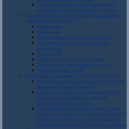
Досрочные выборы главы Отважненского
сельского поселения Лабинского района
Окружная избирательная комиссия одномандатного
избирательного округа №12
Избирателям
Кандидатам
Информационное обеспечение выборов
Поступление и расходование средств
кандидатами
Решения ОИК
График работы ОИК и горячая линия
Перечень ТИК (УИК) входящих в округ
Взаимодействие со СМИ
Единый день голосования 19 сентября 2021 года
Выборы главы Первосинюхинского сельского
поселения Лабинского района
Выборы депутатов в Государственную Думу
Федерального Собрания Российской
Федерации восьмого созыва
Дополнительные выборы депутатов Совета
Лабинского городского поселения Лабинского
района по Лабинскому четырехмандатному
избирательному округу № 3 четвертого созыва