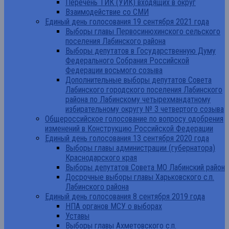
Перечень ТИК (УИК) входящих в округ
Взаимодействие со СМИ
Единый день голосования 19 сентября 2021 года
Выборы главы Первосинюхинского сельского
поселения Лабинского района
Выборы депутатов в Государственную Думу
Федерального Собрания Российской
Федерации восьмого созыва
Дополнительные выборы депутатов Совета
Лабинского городского поселения Лабинского
района по Лабинскому четырехмандатному
избирательному округу № 3 четвертого созыва
Общероссийское голосование по вопросу одобрения
изменений в Конструкцию Российской Федерации
Единый день голосования 13 сентября 2020 года
Выборы главы администрации (губернатора)
Краснодарского края
Выборы депутатов Совета МО Лабинский район
Досрочные выборы главы Харьковского с.п.
Лабинского района
Единый день голосования 8 сентября 2019 года
НПА органов МСУ о выборах
Уставы
Выборы главы Ахметовского с.п.