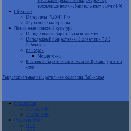
Лабинский район по Владимирскому
трехмандатному избирательному округу №6
Обучение
Материалы РЦОИТ РФ
Обучающие материалы
Повышение правовой культуры
Молодежная избирательная комиссия
Молодежный общественный совет при ТИК
Лабинская
Конкурсы
Медиаточка
Вестник избирательной комиссии Краснодарского
края
Территориальная избирательная комиссия Лабинская
О комиссии
Состав ТИК
Состав УИК
Решения ТИК
2026