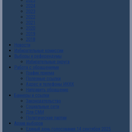
2025
2024
2023
2022
2021
2020
2019
2018
Новости
Избирательные комиссии
Выборы и референдумы
Избирательные округа
Работа с обращениями
График приема
Полезные ссылки
Адрес и телефоны ИККК
Направить обращение
Баннеры и ссылки
Законодательство
Социальные сети
Для СМИ
Политические партии
Архив выборов
Единый день голосования 14 сентября 2025