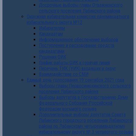
Досрочные выборы главы Отважненского
сельского поселения Лабинского района
Окружная избирательная комиссия одномандатного
избирательного округа №12
Избирателям
Кандидатам
Информационное обеспечение выборов
Поступление и расходование средств
кандидатами
Решения ОИК
График работы ОИК и горячая линия
Перечень ТИК (УИК) входящих в округ
Взаимодействие со СМИ
Единый день голосования 19 сентября 2021 года
Выборы главы Первосинюхинского сельского
поселения Лабинского района
Выборы депутатов в Государственную Думу
Федерального Собрания Российской
Федерации восьмого созыва
Дополнительные выборы депутатов Совета
Лабинского городского поселения Лабинского
района по Лабинскому четырехмандатному
избирательному округу № 3 четвертого созыва