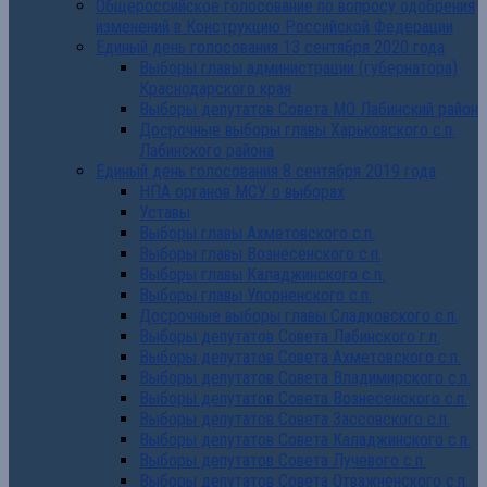
Общероссийское голосование по вопросу одобрения
изменений в Конструкцию Российской Федерации
Единый день голосования 13 сентября 2020 года
Выборы главы администрации (губернатора)
Краснодарского края
Выборы депутатов Совета МО Лабинский район
Досрочные выборы главы Харьковского с.п.
Лабинского района
Единый день голосования 8 сентября 2019 года
НПА органов МСУ о выборах
Уставы
Выборы главы Ахметовского с.п.
Выборы главы Вознесенского с.п.
Выборы главы Каладжинского с.п.
Выборы главы Упорненского с.п.
Досрочные выборы главы Сладковского с.п.
Выборы депутатов Совета Лабинского г.п.
Выборы депутатов Совета Ахметовского с.п.
Выборы депутатов Совета Владимирского с.п.
Выборы депутатов Совета Вознесенского с.п.
Выборы депутатов Совета Зассовского с.п.
Выборы депутатов Совета Каладжинского с.п.
Выборы депутатов Совета Лучевого с.п.
Выборы депутатов Совета Отважненского с.п.