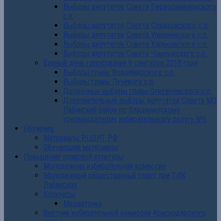
Выборы депутатов Совета Первосинюхинского
с.п.
Выборы депутатов Совета Сладковского с.п.
Выборы депутатов Совета Упорненского с.п.
Выборы депутатов Совета Харьковского с.п.
Выборы депутатов Совета Чамлыкского с.п.
Единый день голосования 9 сентября 2018 года
Выборы главы Владимирского с.п.
Выборы главы Лучевого с.п.
Досрочные выборы главы Отважненского с.п.
Дополнительные выборы депутатов Совета МО
Лабинский район по Владимирскому
трехмандатному избирательному округу №6
Обучение
Материалы РЦОИТ РФ
Обучающие материалы
Повышение правовой культуры
Молодежная избирательная комиссия
Молодежный общественный совет при ТИК
Лабинская
Конкурсы
Медиаточка
Вестник избирательной комиссии Краснодарского