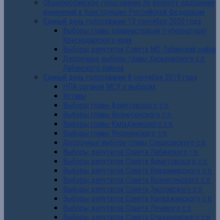
Общероссийское голосование по вопросу одобрения
изменений в Конструкцию Российской Федерации
Единый день голосования 13 сентября 2020 года
Выборы главы администрации (губернатора)
Краснодарского края
Выборы депутатов Совета МО Лабинский район
Досрочные выборы главы Харьковского с.п.
Лабинского района
Единый день голосования 8 сентября 2019 года
НПА органов МСУ о выборах
Уставы
Выборы главы Ахметовского с.п.
Выборы главы Вознесенского с.п.
Выборы главы Каладжинского с.п.
Выборы главы Упорненского с.п.
Досрочные выборы главы Сладковского с.п.
Выборы депутатов Совета Лабинского г.п.
Выборы депутатов Совета Ахметовского с.п.
Выборы депутатов Совета Владимирского с.п.
Выборы депутатов Совета Вознесенского с.п.
Выборы депутатов Совета Зассовского с.п.
Выборы депутатов Совета Каладжинского с.п.
Выборы депутатов Совета Лучевого с.п.
Выборы депутатов Совета Отважненского с.п.