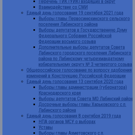
Перечень ТИК (УИК) входящих в округ
Взаимодействие со СМИ
Единый день голосования 19 сентября 2021 года
Выборы главы Первосинюхинского сельского
поселения Лабинского района
Выборы депутатов в Государственную Думу
Федерального Собрания Российской
Федерации восьмого созыва
Дополнительные выборы депутатов Совета
Лабинского городского поселения Лабинского
района по Лабинскому четырехмандатному
избирательному округу № 3 четвертого созыва
Общероссийское голосование по вопросу одобрения
изменений в Конструкцию Российской Федерации
Единый день голосования 13 сентября 2020 года
Выборы главы администрации (губернатора)
Краснодарского края
Выборы депутатов Совета МО Лабинский район
Досрочные выборы главы Харьковского с.п.
Лабинского района
Единый день голосования 8 сентября 2019 года
НПА органов МСУ о выборах
Уставы
Выборы главы Ахметовского с.п.