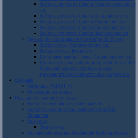
Выборы депутатов Совета Первосинюхинского
с.п.
Выборы депутатов Совета Сладковского с.п.
Выборы депутатов Совета Упорненского с.п.
Выборы депутатов Совета Харьковского с.п.
Выборы депутатов Совета Чамлыкского с.п.
Единый день голосования 9 сентября 2018 года
Выборы главы Владимирского с.п.
Выборы главы Лучевого с.п.
Досрочные выборы главы Отважненского с.п.
Дополнительные выборы депутатов Совета МО
Лабинский район по Владимирскому
трехмандатному избирательному округу №6
Обучение
Материалы РЦОИТ РФ
Обучающие материалы
Повышение правовой культуры
Молодежная избирательная комиссия
Молодежный общественный совет при ТИК
Лабинская
Конкурсы
Медиаточка
Вестник избирательной комиссии Краснодарского