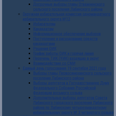
Досрочные выборы главы Отважненского
сельского поселения Лабинского района
Окружная избирательная комиссия одномандатного
избирательного округа №12
Избирателям
Кандидатам
Информационное обеспечение выборов
Поступление и расходование средств
кандидатами
Решения ОИК
График работы ОИК и горячая линия
Перечень ТИК (УИК) входящих в округ
Взаимодействие со СМИ
Единый день голосования 19 сентября 2021 года
Выборы главы Первосинюхинского сельского
поселения Лабинского района
Выборы депутатов в Государственную Думу
Федерального Собрания Российской
Федерации восьмого созыва
Дополнительные выборы депутатов Совета
Лабинского городского поселения Лабинского
района по Лабинскому четырехмандатному
избирательному округу № 3 четвертого созыва