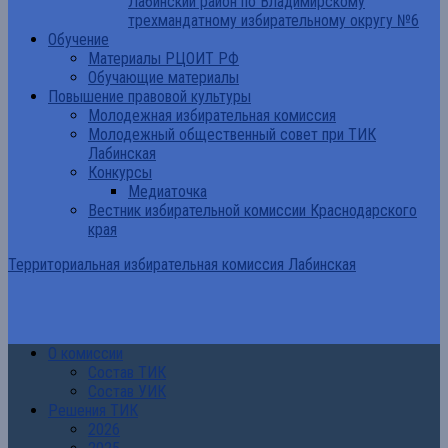
Лабинский район по Владимирскому
трехмандатному избирательному округу №6
Обучение
Материалы РЦОИТ РФ
Обучающие материалы
Повышение правовой культуры
Молодежная избирательная комиссия
Молодежный общественный совет при ТИК
Лабинская
Конкурсы
Медиаточка
Вестник избирательной комиссии Краснодарского
края
Территориальная избирательная комиссия Лабинская
О комиссии
Состав ТИК
Состав УИК
Решения ТИК
2026