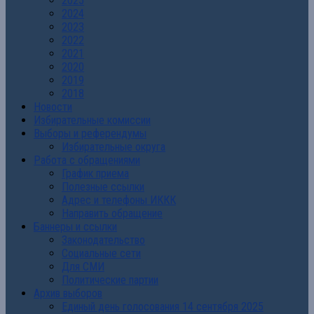
2025
2024
2023
2022
2021
2020
2019
2018
Новости
Избирательные комиссии
Выборы и референдумы
Избирательные округа
Работа с обращениями
График приема
Полезные ссылки
Адрес и телефоны ИККК
Направить обращение
Баннеры и ссылки
Законодательство
Социальные сети
Для СМИ
Политические партии
Архив выборов
Единый день голосования 14 сентября 2025