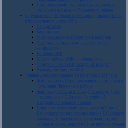
Досрочные выборы главы Отважненского
сельского поселения Лабинского района
Окружная избирательная комиссия одномандатного
избирательного округа №12
Избирателям
Кандидатам
Информационное обеспечение выборов
Поступление и расходование средств
кандидатами
Решения ОИК
График работы ОИК и горячая линия
Перечень ТИК (УИК) входящих в округ
Взаимодействие со СМИ
Единый день голосования 19 сентября 2021 года
Выборы главы Первосинюхинского сельского
поселения Лабинского района
Выборы депутатов в Государственную Думу
Федерального Собрания Российской
Федерации восьмого созыва
Дополнительные выборы депутатов Совета
Лабинского городского поселения Лабинского
района по Лабинскому четырехмандатному
избирательному округу № 3 четвертого созыва