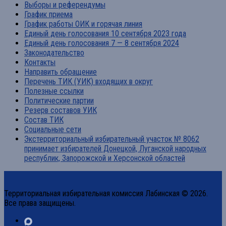
Выборы и референдумы
График приема
График работы ОИК и горячая линия
Единый день голосования 10 сентября 2023 года
Единый день голосования 7 — 8 сентября 2024
Законодательство
Контакты
Направить обращение
Перечень ТИК (УИК) входящих в округ
Полезные ссылки
Политические партии
Резерв составов УИК
Состав ТИК
Социальные сети
Экстерриториальный избирательный участок № 8062
принимает избирателей Донецкой, Луганской народных
республик, Запорожской и Херсонской областей
Территориальная избирательная комиссия Лабинская © 2026.
Все права защищены.