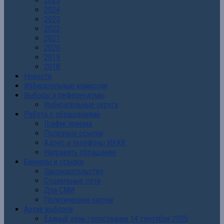
2025
2024
2023
2022
2021
2020
2019
2018
Новости
Избирательные комиссии
Выборы и референдумы
Избирательные округа
Работа с обращениями
График приема
Полезные ссылки
Адрес и телефоны ИККК
Направить обращение
Баннеры и ссылки
Законодательство
Социальные сети
Для СМИ
Политические партии
Архив выборов
Единый день голосования 14 сентября 2025