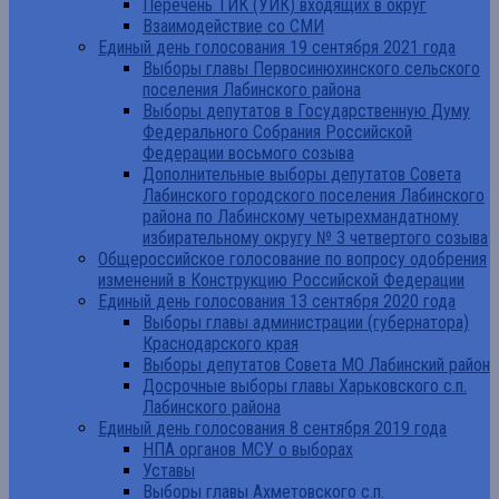
Перечень ТИК (УИК) входящих в округ
Взаимодействие со СМИ
Единый день голосования 19 сентября 2021 года
Выборы главы Первосинюхинского сельского
поселения Лабинского района
Выборы депутатов в Государственную Думу
Федерального Собрания Российской
Федерации восьмого созыва
Дополнительные выборы депутатов Совета
Лабинского городского поселения Лабинского
района по Лабинскому четырехмандатному
избирательному округу № 3 четвертого созыва
Общероссийское голосование по вопросу одобрения
изменений в Конструкцию Российской Федерации
Единый день голосования 13 сентября 2020 года
Выборы главы администрации (губернатора)
Краснодарского края
Выборы депутатов Совета МО Лабинский район
Досрочные выборы главы Харьковского с.п.
Лабинского района
Единый день голосования 8 сентября 2019 года
НПА органов МСУ о выборах
Уставы
Выборы главы Ахметовского с.п.