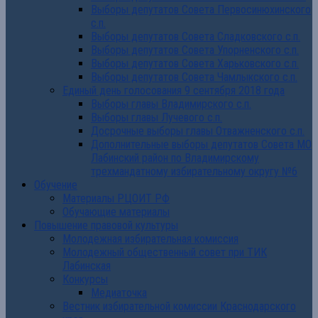
Выборы депутатов Совета Первосинюхинского
с.п.
Выборы депутатов Совета Сладковского с.п.
Выборы депутатов Совета Упорненского с.п.
Выборы депутатов Совета Харьковского с.п.
Выборы депутатов Совета Чамлыкского с.п.
Единый день голосования 9 сентября 2018 года
Выборы главы Владимирского с.п.
Выборы главы Лучевого с.п.
Досрочные выборы главы Отважненского с.п.
Дополнительные выборы депутатов Совета МО
Лабинский район по Владимирскому
трехмандатному избирательному округу №6
Обучение
Материалы РЦОИТ РФ
Обучающие материалы
Повышение правовой культуры
Молодежная избирательная комиссия
Молодежный общественный совет при ТИК
Лабинская
Конкурсы
Медиаточка
Вестник избирательной комиссии Краснодарского