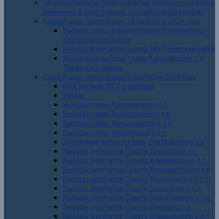
Общероссийское голосование по вопросу одобрения
изменений в Конструкцию Российской Федерации
Единый день голосования 13 сентября 2020 года
Выборы главы администрации (губернатора)
Краснодарского края
Выборы депутатов Совета МО Лабинский район
Досрочные выборы главы Харьковского с.п.
Лабинского района
Единый день голосования 8 сентября 2019 года
НПА органов МСУ о выборах
Уставы
Выборы главы Ахметовского с.п.
Выборы главы Вознесенского с.п.
Выборы главы Каладжинского с.п.
Выборы главы Упорненского с.п.
Досрочные выборы главы Сладковского с.п.
Выборы депутатов Совета Лабинского г.п.
Выборы депутатов Совета Ахметовского с.п.
Выборы депутатов Совета Владимирского с.п.
Выборы депутатов Совета Вознесенского с.п.
Выборы депутатов Совета Зассовского с.п.
Выборы депутатов Совета Каладжинского с.п.
Выборы депутатов Совета Лучевого с.п.
Выборы депутатов Совета Отважненского с.п.