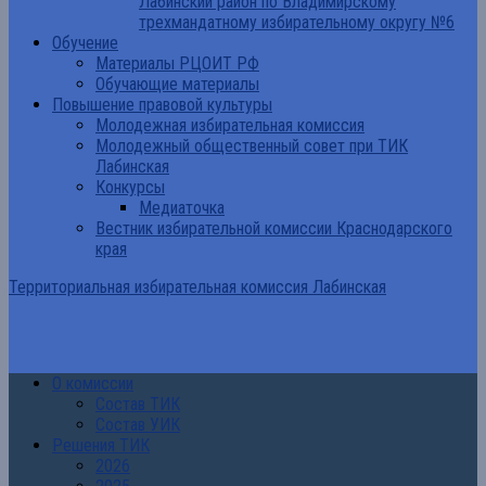
Лабинский район по Владимирскому
трехмандатному избирательному округу №6
Обучение
Материалы РЦОИТ РФ
Обучающие материалы
Повышение правовой культуры
Молодежная избирательная комиссия
Молодежный общественный совет при ТИК
Лабинская
Конкурсы
Медиаточка
Вестник избирательной комиссии Краснодарского
края
Территориальная избирательная комиссия Лабинская
О комиссии
Состав ТИК
Состав УИК
Решения ТИК
2026