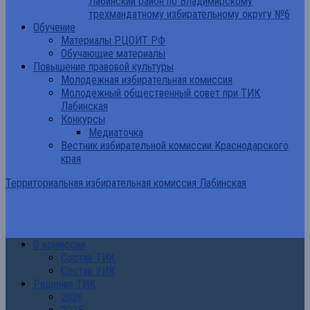
Лабинский район по Владимирскому
трехмандатному избирательному округу №6
Обучение
Материалы РЦОИТ РФ
Обучающие материалы
Повышение правовой культуры
Молодежная избирательная комиссия
Молодежный общественный совет при ТИК
Лабинская
Конкурсы
Медиаточка
Вестник избирательной комиссии Краснодарского
края
Территориальная избирательная комиссия Лабинская
О комиссии
Состав ТИК
Состав УИК
Решения ТИК
2026