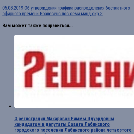
05.08.2019 Об утверждении графика распределения бесплатного
эфирного времени Вознесенс пос семи манд окр 3
Вам может также понравиться...
О регистрации Макаровой Риммы Эдуардовны
кандидатом в депутаты Совета Лабинского
городского поселения Лабинского района четвертого