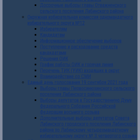
Досрочные выборы главы Отважненского
сельского поселения Лабинского района
Окружная избирательная комиссия одномандатного
избирательного округа №12
Избирателям
Кандидатам
Информационное обеспечение выборов
Поступление и расходование средств
кандидатами
Решения ОИК
График работы ОИК и горячая линия
Перечень ТИК (УИК) входящих в округ
Взаимодействие со СМИ
Единый день голосования 19 сентября 2021 года
Выборы главы Первосинюхинского сельского
поселения Лабинского района
Выборы депутатов в Государственную Думу
Федерального Собрания Российской
Федерации восьмого созыва
Дополнительные выборы депутатов Совета
Лабинского городского поселения Лабинского
района по Лабинскому четырехмандатному
избирательному округу № 3 четвертого созыва