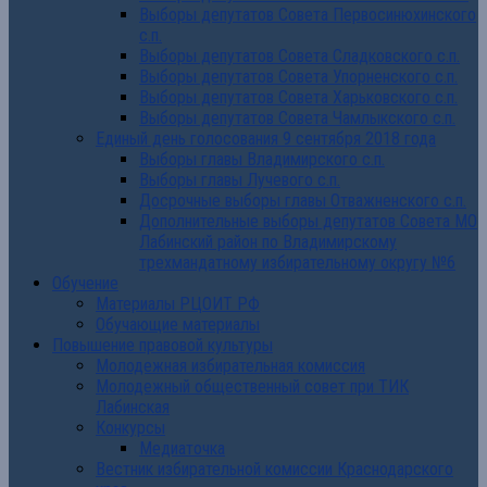
Выборы депутатов Совета Первосинюхинского
с.п.
Выборы депутатов Совета Сладковского с.п.
Выборы депутатов Совета Упорненского с.п.
Выборы депутатов Совета Харьковского с.п.
Выборы депутатов Совета Чамлыкского с.п.
Единый день голосования 9 сентября 2018 года
Выборы главы Владимирского с.п.
Выборы главы Лучевого с.п.
Досрочные выборы главы Отважненского с.п.
Дополнительные выборы депутатов Совета МО
Лабинский район по Владимирскому
трехмандатному избирательному округу №6
Обучение
Материалы РЦОИТ РФ
Обучающие материалы
Повышение правовой культуры
Молодежная избирательная комиссия
Молодежный общественный совет при ТИК
Лабинская
Конкурсы
Медиаточка
Вестник избирательной комиссии Краснодарского