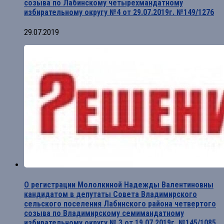
созыва по Лабинскому четырехмандатному
избирательному округу №4 от 29.07.2019г. №149/1276
29.07.2019
О регистрации Мололкиной Надежды Валентиновны
кандидатом в депутаты Совета Владимирского
сельского поселения Лабинского района четвертого
созыва по Владимирскому семимандатному
избирательному округу № 3 от 19.07.2019г. №145/1085