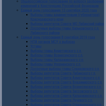
Общероссийское голосование по вопросу одобрения
изменений в Конструкцию Российской Федерации
Единый день голосования 13 сентября 2020 года
Выборы главы администрации (губернатора)
Краснодарского края
Выборы депутатов Совета МО Лабинский район
Досрочные выборы главы Харьковского с.п.
Лабинского района
Единый день голосования 8 сентября 2019 года
НПА органов МСУ о выборах
Уставы
Выборы главы Ахметовского с.п.
Выборы главы Вознесенского с.п.
Выборы главы Каладжинского с.п.
Выборы главы Упорненского с.п.
Досрочные выборы главы Сладковского с.п.
Выборы депутатов Совета Лабинского г.п.
Выборы депутатов Совета Ахметовского с.п.
Выборы депутатов Совета Владимирского с.п.
Выборы депутатов Совета Вознесенского с.п.
Выборы депутатов Совета Зассовского с.п.
Выборы депутатов Совета Каладжинского с.п.
Выборы депутатов Совета Лучевого с.п.
Выборы депутатов Совета Отважненского с.п.