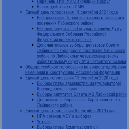
Перечень ТИК (УИК) входящих в округ
Взаимодействие со СМИ
Единый день голосования 19 сентября 2021 года
Выборы главы Первосинюхинского сельского
поселения Лабинского района
Выборы депутатов в Государственную Думу
Федерального Собрания Российской
Федерации восьмого созыва
Дополнительные выборы депутатов Совета
Лабинского городского поселения Лабинского
района по Лабинскому четырехмандатному
избирательному округу № 3 четвертого созыва
Общероссийское голосование по вопросу одобрения
изменений в Конструкцию Российской Федерации
Единый день голосования 13 сентября 2020 года
Выборы главы администрации (губернатора)
Краснодарского края
Выборы депутатов Совета МО Лабинский район
Досрочные выборы главы Харьковского с.п.
Лабинского района
Единый день голосования 8 сентября 2019 года
НПА органов МСУ о выборах
Уставы
Выборы главы Ахметовского с.п.