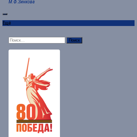
М.Ф.Зинкова
Ещё
Найти: