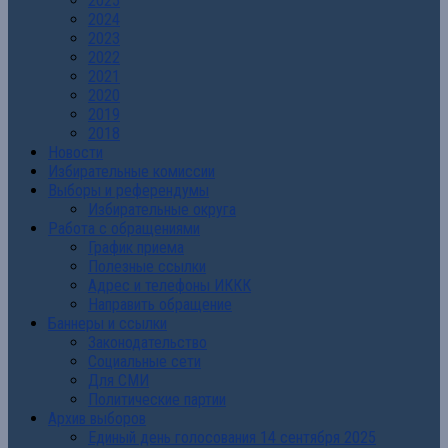
2025
2024
2023
2022
2021
2020
2019
2018
Новости
Избирательные комиссии
Выборы и референдумы
Избирательные округа
Работа с обращениями
График приема
Полезные ссылки
Адрес и телефоны ИККК
Направить обращение
Баннеры и ссылки
Законодательство
Социальные сети
Для СМИ
Политические партии
Архив выборов
Единый день голосования 14 сентября 2025