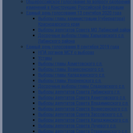
Общероссийское голосование по вопросу одобрения
изменений в Конструкцию Российской Федерации
Единый день голосования 13 сентября 2020 года
Выборы главы администрации (губернатора)
Краснодарского края
Выборы депутатов Совета МО Лабинский район
Досрочные выборы главы Харьковского с.п.
Лабинского района
Единый день голосования 8 сентября 2019 года
НПА органов МСУ о выборах
Уставы
Выборы главы Ахметовского с.п.
Выборы главы Вознесенского с.п.
Выборы главы Каладжинского с.п.
Выборы главы Упорненского с.п.
Досрочные выборы главы Сладковского с.п.
Выборы депутатов Совета Лабинского г.п.
Выборы депутатов Совета Ахметовского с.п.
Выборы депутатов Совета Владимирского с.п.
Выборы депутатов Совета Вознесенского с.п.
Выборы депутатов Совета Зассовского с.п.
Выборы депутатов Совета Каладжинского с.п.
Выборы депутатов Совета Лучевого с.п.
Выборы депутатов Совета Отважненского с.п.