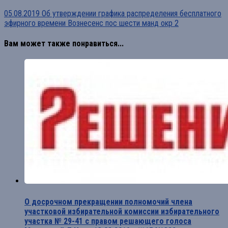
05.08.2019 Об утверждении графика распределения бесплатного
эфирного времени Вознесенс пос шести манд окр 2
Вам может также понравиться...
О досрочном прекращении полномочий члена
участковой избирательной комиссии избирательного
участка № 29-41 с правом решающего голоса