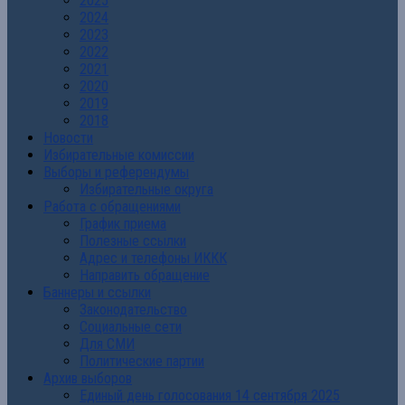
2025
2024
2023
2022
2021
2020
2019
2018
Новости
Избирательные комиссии
Выборы и референдумы
Избирательные округа
Работа с обращениями
График приема
Полезные ссылки
Адрес и телефоны ИККК
Направить обращение
Баннеры и ссылки
Законодательство
Социальные сети
Для СМИ
Политические партии
Архив выборов
Единый день голосования 14 сентября 2025