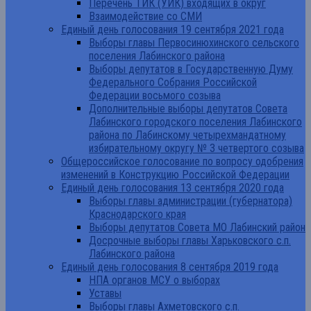
Перечень ТИК (УИК) входящих в округ
Взаимодействие со СМИ
Единый день голосования 19 сентября 2021 года
Выборы главы Первосинюхинского сельского
поселения Лабинского района
Выборы депутатов в Государственную Думу
Федерального Собрания Российской
Федерации восьмого созыва
Дополнительные выборы депутатов Совета
Лабинского городского поселения Лабинского
района по Лабинскому четырехмандатному
избирательному округу № 3 четвертого созыва
Общероссийское голосование по вопросу одобрения
изменений в Конструкцию Российской Федерации
Единый день голосования 13 сентября 2020 года
Выборы главы администрации (губернатора)
Краснодарского края
Выборы депутатов Совета МО Лабинский район
Досрочные выборы главы Харьковского с.п.
Лабинского района
Единый день голосования 8 сентября 2019 года
НПА органов МСУ о выборах
Уставы
Выборы главы Ахметовского с.п.