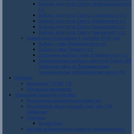
Выборы депутатов Совета Первосинюхинского
с.п.
Выборы депутатов Совета Сладковского с.п.
Выборы депутатов Совета Упорненского с.п.
Выборы депутатов Совета Харьковского с.п.
Выборы депутатов Совета Чамлыкского с.п.
Единый день голосования 9 сентября 2018 года
Выборы главы Владимирского с.п.
Выборы главы Лучевого с.п.
Досрочные выборы главы Отважненского с.п.
Дополнительные выборы депутатов Совета МО
Лабинский район по Владимирскому
трехмандатному избирательному округу №6
Обучение
Материалы РЦОИТ РФ
Обучающие материалы
Повышение правовой культуры
Молодежная избирательная комиссия
Молодежный общественный совет при ТИК
Лабинская
Конкурсы
Медиаточка
Вестник избирательной комиссии Краснодарского