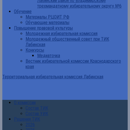
Лабинский район по Владимирскому
трехмандатному избирательному округу №6
Обучение
Материалы РЦОИТ РФ
Обучающие материалы
Повышение правовой культуры
Молодежная избирательная комиссия
Молодежный общественный совет при ТИК
Лабинская
Конкурсы
Медиаточка
Вестник избирательной комиссии Краснодарского
края
Территориальная избирательная комиссия Лабинская
О комиссии
Состав ТИК
Состав УИК
Решения ТИК
2026