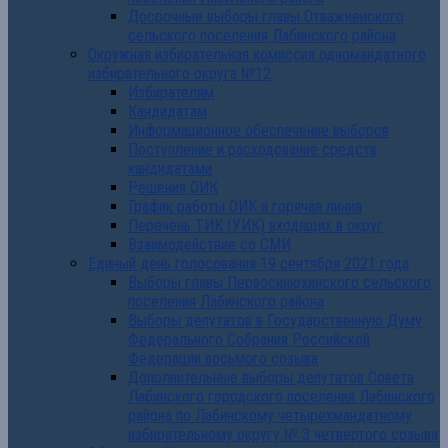
Досрочные выборы главы Отважненского
сельского поселения Лабинского района
Окружная избирательная комиссия одномандатного
избирательного округа №12
Избирателям
Кандидатам
Информационное обеспечение выборов
Поступление и расходование средств
кандидатами
Решения ОИК
График работы ОИК и горячая линия
Перечень ТИК (УИК) входящих в округ
Взаимодействие со СМИ
Единый день голосования 19 сентября 2021 года
Выборы главы Первосинюхинского сельского
поселения Лабинского района
Выборы депутатов в Государственную Думу
Федерального Собрания Российской
Федерации восьмого созыва
Дополнительные выборы депутатов Совета
Лабинского городского поселения Лабинского
района по Лабинскому четырехмандатному
избирательному округу № 3 четвертого созыва