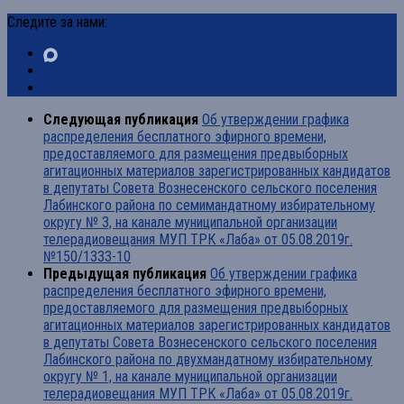
Следите за нами:
Следующая публикация
Об утверждении графика
распределения бесплатного эфирного времени,
предоставляемого для размещения предвыборных
агитационных материалов зарегистрированных кандидатов
в депутаты Совета Вознесенского сельского поселения
Лабинского района по семимандатному избирательному
округу № 3, на канале муниципальной организации
телерадиовещания МУП ТРК «Лаба» от 05.08.2019г.
№150/1333-10
Предыдущая публикация
Об утверждении графика
распределения бесплатного эфирного времени,
предоставляемого для размещения предвыборных
агитационных материалов зарегистрированных кандидатов
в депутаты Совета Вознесенского сельского поселения
Лабинского района по двухмандатному избирательному
округу № 1, на канале муниципальной организации
телерадиовещания МУП ТРК «Лаба» от 05.08.2019г.