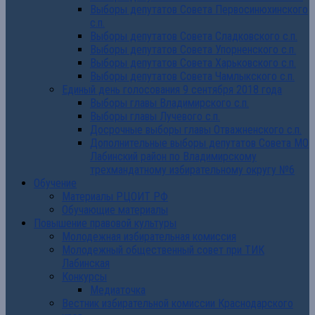
Выборы депутатов Совета Первосинюхинского
с.п.
Выборы депутатов Совета Сладковского с.п.
Выборы депутатов Совета Упорненского с.п.
Выборы депутатов Совета Харьковского с.п.
Выборы депутатов Совета Чамлыкского с.п.
Единый день голосования 9 сентября 2018 года
Выборы главы Владимирского с.п.
Выборы главы Лучевого с.п.
Досрочные выборы главы Отважненского с.п.
Дополнительные выборы депутатов Совета МО
Лабинский район по Владимирскому
трехмандатному избирательному округу №6
Обучение
Материалы РЦОИТ РФ
Обучающие материалы
Повышение правовой культуры
Молодежная избирательная комиссия
Молодежный общественный совет при ТИК
Лабинская
Конкурсы
Медиаточка
Вестник избирательной комиссии Краснодарского