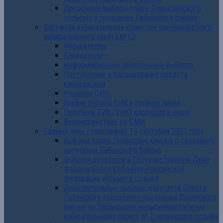
Досрочные выборы главы Отважненского
сельского поселения Лабинского района
Окружная избирательная комиссия одномандатного
избирательного округа №12
Избирателям
Кандидатам
Информационное обеспечение выборов
Поступление и расходование средств
кандидатами
Решения ОИК
График работы ОИК и горячая линия
Перечень ТИК (УИК) входящих в округ
Взаимодействие со СМИ
Единый день голосования 19 сентября 2021 года
Выборы главы Первосинюхинского сельского
поселения Лабинского района
Выборы депутатов в Государственную Думу
Федерального Собрания Российской
Федерации восьмого созыва
Дополнительные выборы депутатов Совета
Лабинского городского поселения Лабинского
района по Лабинскому четырехмандатному
избирательному округу № 3 четвертого созыва