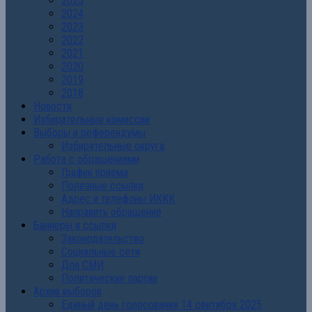
2025
2024
2023
2022
2021
2020
2019
2018
Новости
Избирательные комиссии
Выборы и референдумы
Избирательные округа
Работа с обращениями
График приема
Полезные ссылки
Адрес и телефоны ИККК
Направить обращение
Баннеры и ссылки
Законодательство
Социальные сети
Для СМИ
Политические партии
Архив выборов
Единый день голосования 14 сентября 2025