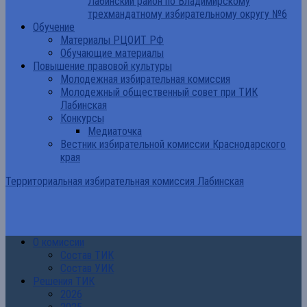
Лабинский район по Владимирскому
трехмандатному избирательному округу №6
Обучение
Материалы РЦОИТ РФ
Обучающие материалы
Повышение правовой культуры
Молодежная избирательная комиссия
Молодежный общественный совет при ТИК
Лабинская
Конкурсы
Медиаточка
Вестник избирательной комиссии Краснодарского
края
Территориальная избирательная комиссия Лабинская
О комиссии
Состав ТИК
Состав УИК
Решения ТИК
2026