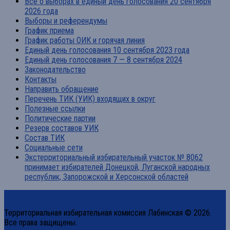
Все о выборах в единый день голосования 20 сентября
2026 года
Выборы и референдумы
График приема
График работы ОИК и горячая линия
Единый день голосования 10 сентября 2023 года
Единый день голосования 7 — 8 сентября 2024
Законодательство
Контакты
Направить обращение
Перечень ТИК (УИК) входящих в округ
Полезные ссылки
Политические партии
Резерв составов УИК
Состав ТИК
Социальные сети
Экстерриториальный избирательный участок № 8062
принимает избирателей Донецкой, Луганской народных
республик, Запорожской и Херсонской областей
Территориальная избирательная комиссия Лабинская © 2026.
Все права защищены.