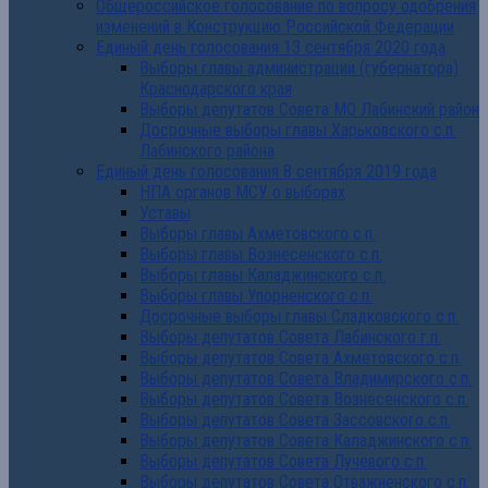
Общероссийское голосование по вопросу одобрения
изменений в Конструкцию Российской Федерации
Единый день голосования 13 сентября 2020 года
Выборы главы администрации (губернатора)
Краснодарского края
Выборы депутатов Совета МО Лабинский район
Досрочные выборы главы Харьковского с.п.
Лабинского района
Единый день голосования 8 сентября 2019 года
НПА органов МСУ о выборах
Уставы
Выборы главы Ахметовского с.п.
Выборы главы Вознесенского с.п.
Выборы главы Каладжинского с.п.
Выборы главы Упорненского с.п.
Досрочные выборы главы Сладковского с.п.
Выборы депутатов Совета Лабинского г.п.
Выборы депутатов Совета Ахметовского с.п.
Выборы депутатов Совета Владимирского с.п.
Выборы депутатов Совета Вознесенского с.п.
Выборы депутатов Совета Зассовского с.п.
Выборы депутатов Совета Каладжинского с.п.
Выборы депутатов Совета Лучевого с.п.
Выборы депутатов Совета Отважненского с.п.