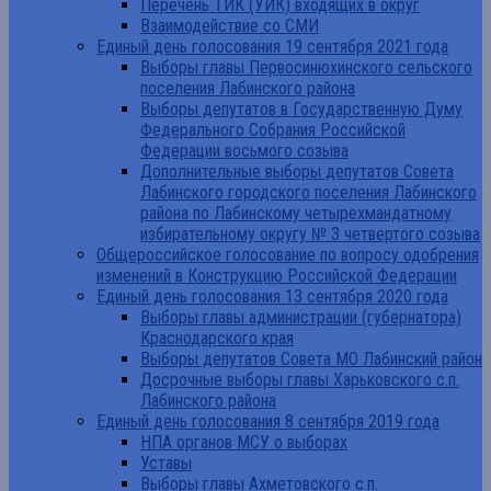
Перечень ТИК (УИК) входящих в округ
Взаимодействие со СМИ
Единый день голосования 19 сентября 2021 года
Выборы главы Первосинюхинского сельского
поселения Лабинского района
Выборы депутатов в Государственную Думу
Федерального Собрания Российской
Федерации восьмого созыва
Дополнительные выборы депутатов Совета
Лабинского городского поселения Лабинского
района по Лабинскому четырехмандатному
избирательному округу № 3 четвертого созыва
Общероссийское голосование по вопросу одобрения
изменений в Конструкцию Российской Федерации
Единый день голосования 13 сентября 2020 года
Выборы главы администрации (губернатора)
Краснодарского края
Выборы депутатов Совета МО Лабинский район
Досрочные выборы главы Харьковского с.п.
Лабинского района
Единый день голосования 8 сентября 2019 года
НПА органов МСУ о выборах
Уставы
Выборы главы Ахметовского с.п.