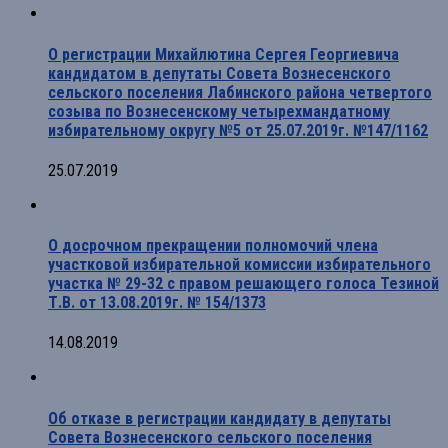
О регистрации Михайлютина Сергея Георгиевича
кандидатом в депутаты Совета Вознесенского
сельского поселения Лабинского района четвертого
созыва по Вознесенскому четырехмандатному
избирательному округу №5 от 25.07.2019г. №147/1162
25.07.2019
О досрочном прекращении полномочий члена
участковой избирательной комиссии избирательного
участка № 29-32 с правом решающего голоса Тезиной
Т.В. от 13.08.2019г. № 154/1373
14.08.2019
Об отказе в регистрации кандидату в депутаты
Совета Вознесенского сельского поселения