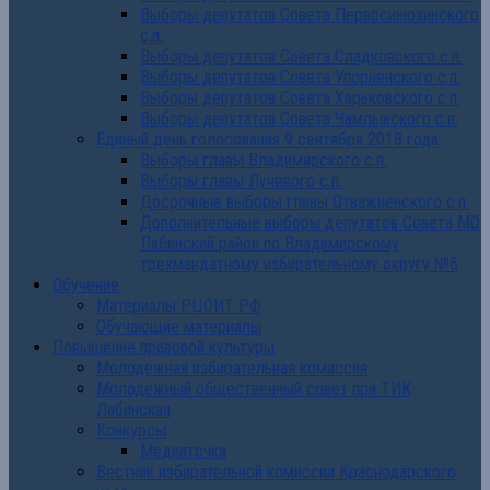
Выборы депутатов Совета Первосинюхинского
с.п.
Выборы депутатов Совета Сладковского с.п.
Выборы депутатов Совета Упорненского с.п.
Выборы депутатов Совета Харьковского с.п.
Выборы депутатов Совета Чамлыкского с.п.
Единый день голосования 9 сентября 2018 года
Выборы главы Владимирского с.п.
Выборы главы Лучевого с.п.
Досрочные выборы главы Отважненского с.п.
Дополнительные выборы депутатов Совета МО
Лабинский район по Владимирскому
трехмандатному избирательному округу №6
Обучение
Материалы РЦОИТ РФ
Обучающие материалы
Повышение правовой культуры
Молодежная избирательная комиссия
Молодежный общественный совет при ТИК
Лабинская
Конкурсы
Медиаточка
Вестник избирательной комиссии Краснодарского