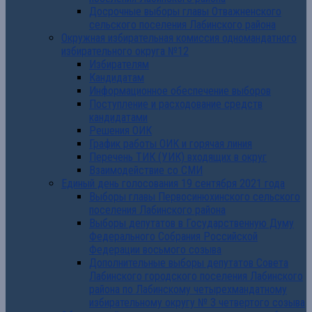
Досрочные выборы главы Отважненского
сельского поселения Лабинского района
Окружная избирательная комиссия одномандатного
избирательного округа №12
Избирателям
Кандидатам
Информационное обеспечение выборов
Поступление и расходование средств
кандидатами
Решения ОИК
График работы ОИК и горячая линия
Перечень ТИК (УИК) входящих в округ
Взаимодействие со СМИ
Единый день голосования 19 сентября 2021 года
Выборы главы Первосинюхинского сельского
поселения Лабинского района
Выборы депутатов в Государственную Думу
Федерального Собрания Российской
Федерации восьмого созыва
Дополнительные выборы депутатов Совета
Лабинского городского поселения Лабинского
района по Лабинскому четырехмандатному
избирательному округу № 3 четвертого созыва