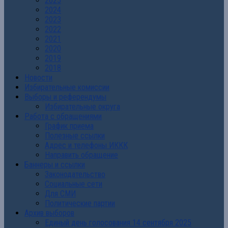
2025
2024
2023
2022
2021
2020
2019
2018
Новости
Избирательные комиссии
Выборы и референдумы
Избирательные округа
Работа с обращениями
График приема
Полезные ссылки
Адрес и телефоны ИККК
Направить обращение
Баннеры и ссылки
Законодательство
Социальные сети
Для СМИ
Политические партии
Архив выборов
Единый день голосования 14 сентября 2025