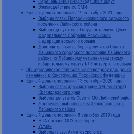
Перечень ТИК (УИК) входящих в округ
Взаимодействие со СМИ
Единый день голосования 19 сентября 2021 года
Выборы главы Первосинюхинского сельского
поселения Лабинского района
Выборы депутатов в Государственную Думу
Федерального Собрания Российской
Федерации восьмого созыва
Дополнительные выборы депутатов Совета
Лабинского городского поселения Лабинского
района по Лабинскому четырехмандатному
избирательному округу № 3 четвертого созыва
Общероссийское голосование по вопросу одобрения
изменений в Конструкцию Российской Федерации
Единый день голосования 13 сентября 2020 года
Выборы главы администрации (губернатора)
Краснодарского края
Выборы депутатов Совета МО Лабинский район
Досрочные выборы главы Харьковского с.п.
Лабинского района
Единый день голосования 8 сентября 2019 года
НПА органов МСУ о выборах
Уставы
Выборы главы Ахметовского с.п.