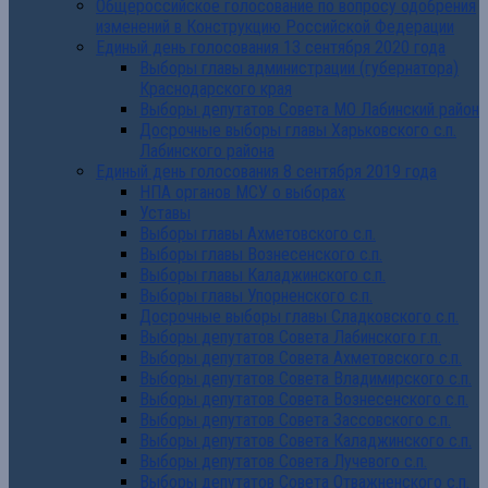
Общероссийское голосование по вопросу одобрения
изменений в Конструкцию Российской Федерации
Единый день голосования 13 сентября 2020 года
Выборы главы администрации (губернатора)
Краснодарского края
Выборы депутатов Совета МО Лабинский район
Досрочные выборы главы Харьковского с.п.
Лабинского района
Единый день голосования 8 сентября 2019 года
НПА органов МСУ о выборах
Уставы
Выборы главы Ахметовского с.п.
Выборы главы Вознесенского с.п.
Выборы главы Каладжинского с.п.
Выборы главы Упорненского с.п.
Досрочные выборы главы Сладковского с.п.
Выборы депутатов Совета Лабинского г.п.
Выборы депутатов Совета Ахметовского с.п.
Выборы депутатов Совета Владимирского с.п.
Выборы депутатов Совета Вознесенского с.п.
Выборы депутатов Совета Зассовского с.п.
Выборы депутатов Совета Каладжинского с.п.
Выборы депутатов Совета Лучевого с.п.
Выборы депутатов Совета Отважненского с.п.