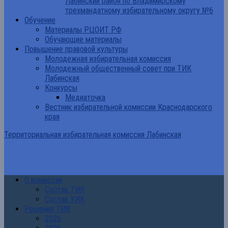
Лабинский район по Владимирскому
трехмандатному избирательному округу №6
Обучение
Материалы РЦОИТ РФ
Обучающие материалы
Повышение правовой культуры
Молодежная избирательная комиссия
Молодежный общественный совет при ТИК
Лабинская
Конкурсы
Медиаточка
Вестник избирательной комиссии Краснодарского
края
Территориальная избирательная комиссия Лабинская
О комиссии
Состав ТИК
Состав УИК
Решения ТИК
2026