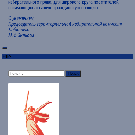
избирательного права, для широкого круга посетителей,
занимающих активную гражданскую позицию.
С уважением,
Председатель территориальной избирательной комиссии
Лабинская
М.Ф.Зинкова
Ещё
Найти: