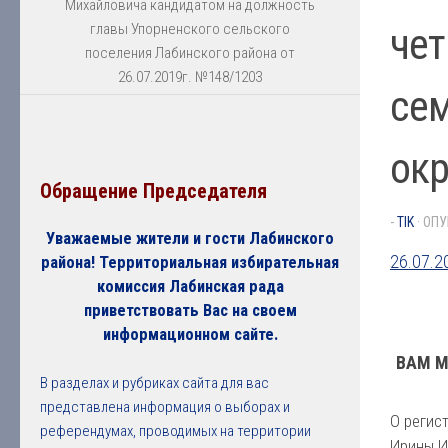
Михайловича кандидатом на должность
чет
главы Упорненского сельского
поселения Лабинского района от
26.07.2019г. №148/1203
се
окр
Обращение Председателя
-
TIK
· ОП
Уважаемые жители и гости Лабинского
26.07.2
района! Территориальная избирательная
комиссия Лабинская рада
приветствовать Вас на своем
информационном сайте.
ВАМ М
В разделах и рубриках сайта для вас
представлена информация о выборах и
О регис
референдумах, проводимых на территории
Ирины 