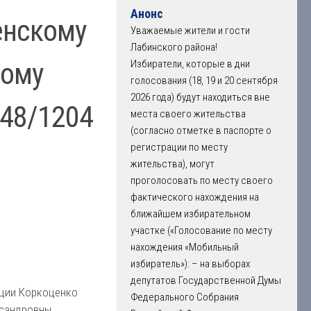
Анонс
енскому
Уважаемые жители и гости
Лабинского района!
ному
Избиратели, которые в дни
голосования (18, 19 и 20 сентября
2026 года) будут находиться вне
148/1204
места своего жительства
(согласно отметке в паспорте о
регистрации по месту
жительства), могут
проголосовать по месту своего
фактического нахождения на
ближайшем избирательном
участке («Голосование по месту
нахождения «Мобильный
избиратель»): – на выборах
депутатов Государственной Думы
ации Коркоценко
Федерального Собрания
сандровны