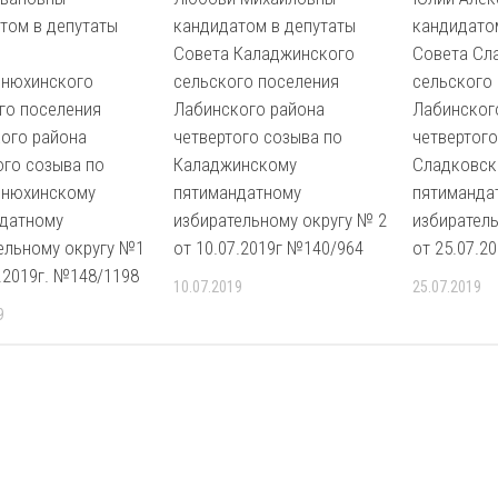
том в депутаты
кандидатом в депутаты
кандидато
Совета Каладжинского
Совета Сл
инюхинского
сельского поселения
сельского
го поселения
Лабинского района
Лабинског
ого района
четвертого созыва по
четвертого
ого созыва по
Каладжинскому
Сладковск
инюхинскому
пятимандатному
пятиманда
датному
избирательному округу № 2
избиратель
ельному округу №1
от 10.07.2019г №140/964
от 25.07.2
7.2019г. №148/1198
10.07.2019
25.07.2019
9