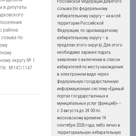
Российской Федерации девятого
м в депутаты
созыва (по федеральному
адковского
избирательному округу – на всей
 поселения
территории Российской
о района
Федерации, по одномандатному
 созыва по
избирательному округу – в
ому
пределах этого округа); Для этого
тному
необходимо заранее подать
заявление о включении в список
ному округу № 1
избирателей по месту нахождения:
019г. №147/1147
в электронном виде через
федеральную государственную
информационную систему «Единый
портал государственных и
муниципальных услуг (функций)» –
с 3 августа до 24.00 по
московскому времени 14
сентября 2026 года; либо лично в
территориальную избирательную