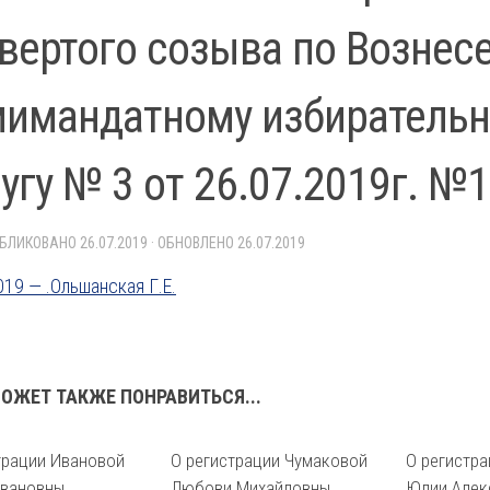
вертого созыва по Вознес
мимандатному избиратель
угу № 3 от 26.07.2019г. №
УБЛИКОВАНО
26.07.2019
· ОБНОВЛЕНО
26.07.2019
019 — .Ольшанская Г.Е.
ОЖЕТ ТАКЖЕ ПОНРАВИТЬСЯ...
трации Ивановой
О регистрации Чумаковой
О регистр
Ивановны
Любови Михайловны
Юлии Алек