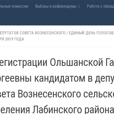
ельные комиссии
Выборы и референдумы
Работа с обра
рательная комиссия Лаби
ЕПУТАТОВ СОВЕТА ВОЗНЕСЕНСКОГО
/
ЕДИНЫЙ ДЕНЬ ГОЛОСОВ
РЯ 2019 ГОДА
егистрации Ольшанской Г
геевны кандидатом в деп
ета Вознесенского сельск
еления Лабинского район