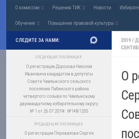
О комиссии
Решения ТИК
Новости
Избират
Перейти к содержимому
Территориальная изби
Обучение
Повышение правовой культуры
СЛЕДИТЕ ЗА НАМИ:
2019
/
Д
СЕНТЯБ
СЛЕДУЮЩАЯ ПУБЛИКАЦИЯ
О регистрации Дорохова Николая
О р
Ивановича кандидатом в депутаты
Совета Чамлыкского сельского
поселения Лабинского района
Сер
четвертого созыва по Чамлыкскому
двухмандатному избирательному округу
Сов
№ 1 от 26.07.2019г. №148/1205
ПРЕДЫДУЩАЯ ПУБЛИКАЦИЯ
пос
О регистрации Перевалова Сергея