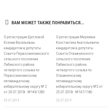
ВАМ МОЖЕТ ТАКЖЕ ПОНРАВИТЬСЯ...
О регистрации Щегловой
О регистрации Меряхина
Ксении Васильевны
Константина Анатольевича
кандидатом в депутаты
кандидатом в депутаты
Совета Первосинюхинского
Совета Отважненского
сельского поселения
сельского поселения
Лабинского района
Лабинского района
четвертого созыва по
четвертого созыва по
Первосинюхинскому
Отважненскому
пятимандатному
пятимандатному
избирательному округу № 2
избирательному округу №2 от
от 29.07.2019г. №149/1283
25.07.2019г. №147/1180
29.07.2019
25.07.2019