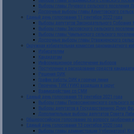
Выборы главы Владимирского сельского поселе
Выборы главы Лучевого сельского поселения Л
Досрочные выборы главы Ахметовского сельско
Единый день голосования 11 сентября 2022 года
Выборы депутатов Законодательного Собрания 
Выборы главы Зассовского сельского поселени
Выборы главы Чамлыкского сельского поселени
Досрочные выборы главы Отважненского сельск
Окружная избирательная комиссия одномандатного из
Избирателям
Кандидатам
Информационное обеспечение выборов
Поступление и расходование средств кандидат
Решения ОИК
График работы ОИК и горячая линия
Перечень ТИК (УИК) входящих в округ
Взаимодействие со СМИ
Единый день голосования 19 сентября 2021 года
Выборы главы Первосинюхинского сельского по
Выборы депутатов в Государственную Думу Фе
Дополнительные выборы депутатов Совета Лаби
Общероссийское голосование по вопросу одобрения 
Единый день голосования 13 сентября 2020 года
Выборы главы администрации (губернатора) Кр