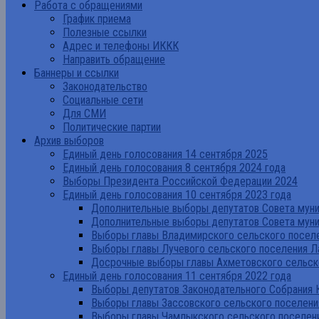
Работа с обращениями
График приема
Полезные ссылки
Адрес и телефоны ИККК
Направить обращение
Баннеры и ссылки
Законодательство
Социальные сети
Для СМИ
Политические партии
Архив выборов
Единый день голосования 14 сентября 2025
Единый день голосования 8 сентября 2024 года
Выборы Президента Российской Федерации 2024
Единый день голосования 10 сентября 2023 года
Дополнительные выборы депутатов Совета муниц
Дополнительные выборы депутатов Совета муни
Выборы главы Владимирского сельского поселе
Выборы главы Лучевого сельского поселения Л
Досрочные выборы главы Ахметовского сельско
Единый день голосования 11 сентября 2022 года
Выборы депутатов Законодательного Собрания 
Выборы главы Зассовского сельского поселени
Выборы главы Чамлыкского сельского поселени