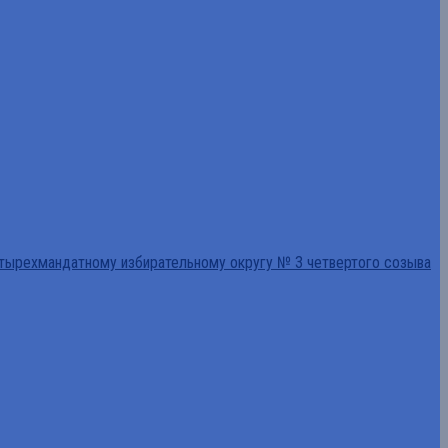
тырехмандатному избирательному округу № 3 четвертого созыва