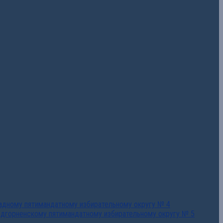
падному пятимандатному избирательному округу № 4
едгорненскому пятимандатному избирательному округу № 5