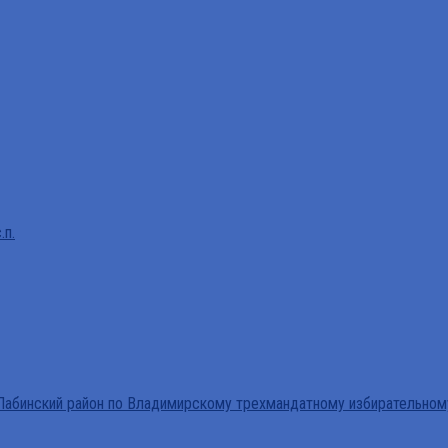
.п.
абинский район по Владимирскому трехмандатному избирательном