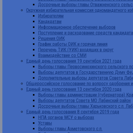
Досрочные выборы главы Отважненского сельск
Окружная избирательная комиссия одномандатного из
Избирателям
Кандидатам
Информационное обеспечение выборов
Поступление и расходование средств кандидат
Решения ОИК
График работы ОИК и горячая линия
Перечень ТИК (УИК) входящих в округ
Взаимодействие со СМИ
Единый день голосования 19 сентября 2021 года
Выборы главы Первосинюхинского сельского по
Выборы депутатов в Государственную Думу Фе
Дополнительные выборы депутатов Совета Лаби
Общероссийское голосование по вопросу одобрения 
Единый день голосования 13 сентября 2020 года
Выборы главы администрации (губернатора) Кр
Выборы депутатов Совета МО Лабинский район
Досрочные выборы главы Харьковского с.п. Лаб
Единый день голосования 8 сентября 2019 года
НПА органов МСУ о выборах
Уставы
Выборы главы Ахметовского с.п.