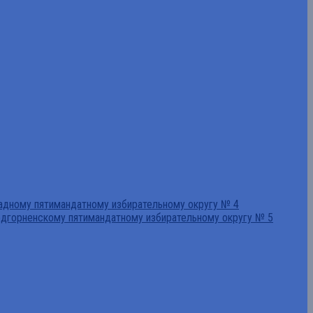
падному пятимандатному избирательному округу № 4
едгорненскому пятимандатному избирательному округу № 5