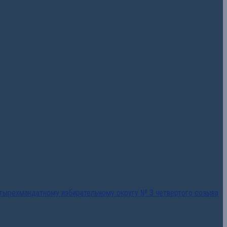
тырехмандатному избирательному округу № 3 четвертого созыва