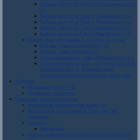
Выборы депутатов Совета Первосинюхинского
с.п.
Выборы депутатов Совета Сладковского с.п.
Выборы депутатов Совета Упорненского с.п.
Выборы депутатов Совета Харьковского с.п.
Выборы депутатов Совета Чамлыкского с.п.
Единый день голосования 9 сентября 2018 года
Выборы главы Владимирского с.п.
Выборы главы Лучевого с.п.
Досрочные выборы главы Отважненского с.п.
Дополнительные выборы депутатов Совета МО
Лабинский район по Владимирскому
трехмандатному избирательному округу №6
Обучение
Материалы РЦОИТ РФ
Обучающие материалы
Повышение правовой культуры
Молодежная избирательная комиссия
Молодежный общественный совет при ТИК
Лабинская
Конкурсы
Медиаточка
Вестник избирательной комиссии Краснодарского