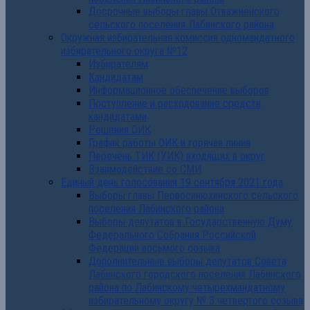
Досрочные выборы главы Отважненского
сельского поселения Лабинского района
Окружная избирательная комиссия одномандатного
избирательного округа №12
Избирателям
Кандидатам
Информационное обеспечение выборов
Поступление и расходование средств
кандидатами
Решения ОИК
График работы ОИК и горячая линия
Перечень ТИК (УИК) входящих в округ
Взаимодействие со СМИ
Единый день голосования 19 сентября 2021 года
Выборы главы Первосинюхинского сельского
поселения Лабинского района
Выборы депутатов в Государственную Думу
Федерального Собрания Российской
Федерации восьмого созыва
Дополнительные выборы депутатов Совета
Лабинского городского поселения Лабинского
района по Лабинскому четырехмандатному
избирательному округу № 3 четвертого созыва