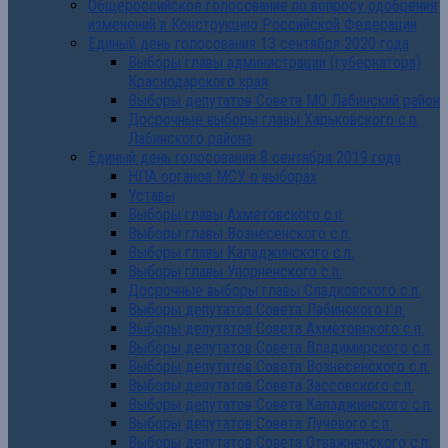
Общероссийское голосование по вопросу одобрения
изменений в Конструкцию Российской Федерации
Единый день голосования 13 сентября 2020 года
Выборы главы администрации (губернатора)
Краснодарского края
Выборы депутатов Совета МО Лабинский район
Досрочные выборы главы Харьковского с.п.
Лабинского района
Единый день голосования 8 сентября 2019 года
НПА органов МСУ о выборах
Уставы
Выборы главы Ахметовского с.п.
Выборы главы Вознесенского с.п.
Выборы главы Каладжинского с.п.
Выборы главы Упорненского с.п.
Досрочные выборы главы Сладковского с.п.
Выборы депутатов Совета Лабинского г.п.
Выборы депутатов Совета Ахметовского с.п.
Выборы депутатов Совета Владимирского с.п.
Выборы депутатов Совета Вознесенского с.п.
Выборы депутатов Совета Зассовского с.п.
Выборы депутатов Совета Каладжинского с.п.
Выборы депутатов Совета Лучевого с.п.
Выборы депутатов Совета Отважненского с.п.