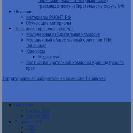
Лабинский район по Владимирскому
трехмандатному избирательному округу №6
Обучение
Материалы РЦОИТ РФ
Обучающие материалы
Повышение правовой культуры
Молодежная избирательная комиссия
Молодежный общественный совет при ТИК
Лабинская
Конкурсы
Медиаточка
Вестник избирательной комиссии Краснодарского
края
Территориальная избирательная комиссия Лабинская
О комиссии
Состав ТИК
Состав УИК
Решения ТИК
2026