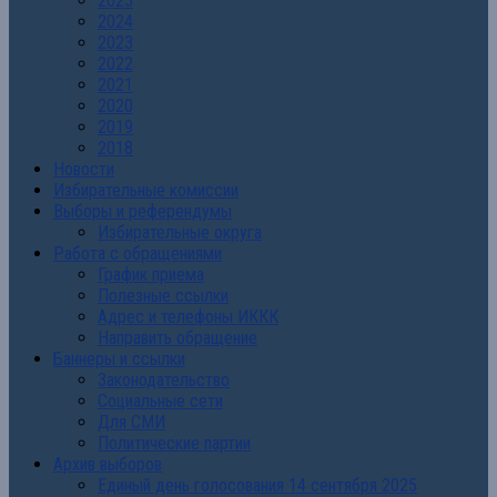
2025
2024
2023
2022
2021
2020
2019
2018
Новости
Избирательные комиссии
Выборы и референдумы
Избирательные округа
Работа с обращениями
График приема
Полезные ссылки
Адрес и телефоны ИККК
Направить обращение
Баннеры и ссылки
Законодательство
Социальные сети
Для СМИ
Политические партии
Архив выборов
Единый день голосования 14 сентября 2025