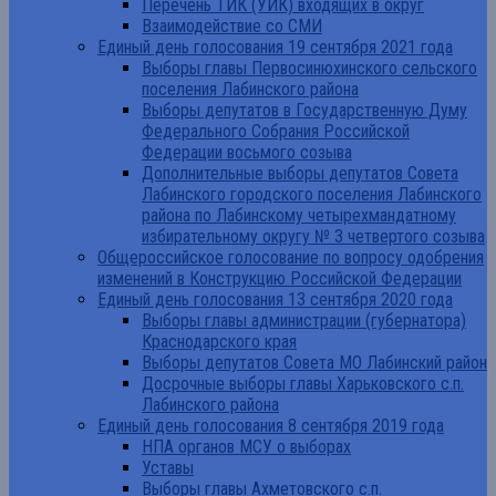
Перечень ТИК (УИК) входящих в округ
Взаимодействие со СМИ
Единый день голосования 19 сентября 2021 года
Выборы главы Первосинюхинского сельского
поселения Лабинского района
Выборы депутатов в Государственную Думу
Федерального Собрания Российской
Федерации восьмого созыва
Дополнительные выборы депутатов Совета
Лабинского городского поселения Лабинского
района по Лабинскому четырехмандатному
избирательному округу № 3 четвертого созыва
Общероссийское голосование по вопросу одобрения
изменений в Конструкцию Российской Федерации
Единый день голосования 13 сентября 2020 года
Выборы главы администрации (губернатора)
Краснодарского края
Выборы депутатов Совета МО Лабинский район
Досрочные выборы главы Харьковского с.п.
Лабинского района
Единый день голосования 8 сентября 2019 года
НПА органов МСУ о выборах
Уставы
Выборы главы Ахметовского с.п.