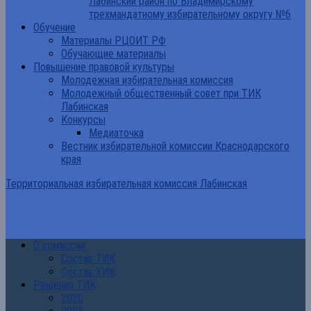
Лабинский район по Владимирскому
трехмандатному избирательному округу №6
Обучение
Материалы РЦОИТ РФ
Обучающие материалы
Повышение правовой культуры
Молодежная избирательная комиссия
Молодежный общественный совет при ТИК
Лабинская
Конкурсы
Медиаточка
Вестник избирательной комиссии Краснодарского
края
Территориальная избирательная комиссия Лабинская
О комиссии
Состав ТИК
Состав УИК
Решения ТИК
2026