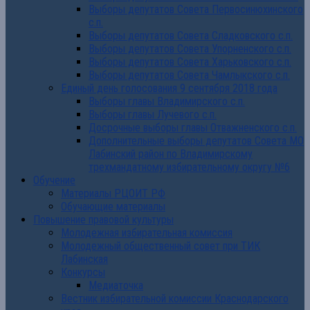
Выборы депутатов Совета Первосинюхинского
с.п.
Выборы депутатов Совета Сладковского с.п.
Выборы депутатов Совета Упорненского с.п.
Выборы депутатов Совета Харьковского с.п.
Выборы депутатов Совета Чамлыкского с.п.
Единый день голосования 9 сентября 2018 года
Выборы главы Владимирского с.п.
Выборы главы Лучевого с.п.
Досрочные выборы главы Отважненского с.п.
Дополнительные выборы депутатов Совета МО
Лабинский район по Владимирскому
трехмандатному избирательному округу №6
Обучение
Материалы РЦОИТ РФ
Обучающие материалы
Повышение правовой культуры
Молодежная избирательная комиссия
Молодежный общественный совет при ТИК
Лабинская
Конкурсы
Медиаточка
Вестник избирательной комиссии Краснодарского