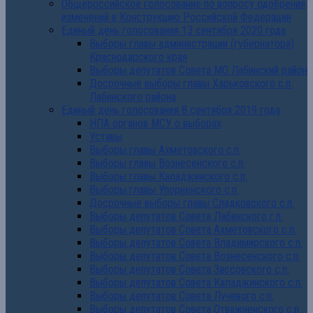
Общероссийское голосование по вопросу одобрения
изменений в Конструкцию Российской Федерации
Единый день голосования 13 сентября 2020 года
Выборы главы администрации (губернатора)
Краснодарского края
Выборы депутатов Совета МО Лабинский район
Досрочные выборы главы Харьковского с.п.
Лабинского района
Единый день голосования 8 сентября 2019 года
НПА органов МСУ о выборах
Уставы
Выборы главы Ахметовского с.п.
Выборы главы Вознесенского с.п.
Выборы главы Каладжинского с.п.
Выборы главы Упорненского с.п.
Досрочные выборы главы Сладковского с.п.
Выборы депутатов Совета Лабинского г.п.
Выборы депутатов Совета Ахметовского с.п.
Выборы депутатов Совета Владимирского с.п.
Выборы депутатов Совета Вознесенского с.п.
Выборы депутатов Совета Зассовского с.п.
Выборы депутатов Совета Каладжинского с.п.
Выборы депутатов Совета Лучевого с.п.
Выборы депутатов Совета Отважненского с.п.