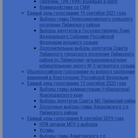
Перечень ТИК (УИК) входящих в округ
Взаимодействие со СМИ
Единый день голосования 19 сентября 2021 года
Выборы главы Первосинюхинского сельского
поселения Лабинского района
Выборы депутатов в Государственную Думу
Федерального Собрания Российской
Федерации восьмого созыва
Дополнительные выборы депутатов Совета
Лабинского городского поселения Лабинского
района по Лабинскому четырехмандатному
избирательному округу № 3 четвертого созыва
Общероссийское голосование по вопросу одобрения
изменений в Конструкцию Российской Федерации
Единый день голосования 13 сентября 2020 года
Выборы главы администрации (губернатора)
Краснодарского края
Выборы депутатов Совета МО Лабинский район
Досрочные выборы главы Харьковского с.п.
Лабинского района
Единый день голосования 8 сентября 2019 года
НПА органов МСУ о выборах
Уставы
Выборы главы Ахметовского с.п.