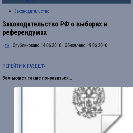
края
Законодательство
Законодательство РФ о выборах и
референдумах
-
tik
· Опубликовано
14.06.2018
· Обновлено
19.06.2018
ПЕРЕЙТИ К РАЗДЕЛУ
Вам может также понравиться...