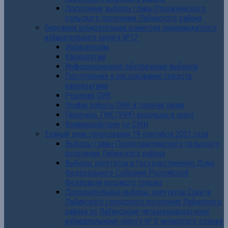
Досрочные выборы главы Отважненского
сельского поселения Лабинского района
Окружная избирательная комиссия одномандатного
избирательного округа №12
Избирателям
Кандидатам
Информационное обеспечение выборов
Поступление и расходование средств
кандидатами
Решения ОИК
График работы ОИК и горячая линия
Перечень ТИК (УИК) входящих в округ
Взаимодействие со СМИ
Единый день голосования 19 сентября 2021 года
Выборы главы Первосинюхинского сельского
поселения Лабинского района
Выборы депутатов в Государственную Думу
Федерального Собрания Российской
Федерации восьмого созыва
Дополнительные выборы депутатов Совета
Лабинского городского поселения Лабинского
района по Лабинскому четырехмандатному
избирательному округу № 3 четвертого созыва