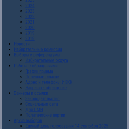
2025
2024
2023
2022
2021
2020
2019
2018
Новости
Избирательные комиссии
Выборы и референдумы
Избирательные округа
Работа с обращениями
График приема
Полезные ссылки
Адрес и телефоны ИККК
Направить обращение
Баннеры и ссылки
Законодательство
Социальные сети
Для СМИ
Политические партии
Архив выборов
Единый день голосования 14 сентября 2025