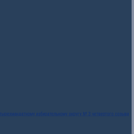
тырехмандатному избирательному округу № 3 четвертого созыва