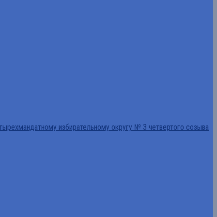
тырехмандатному избирательному округу № 3 четвертого созыва