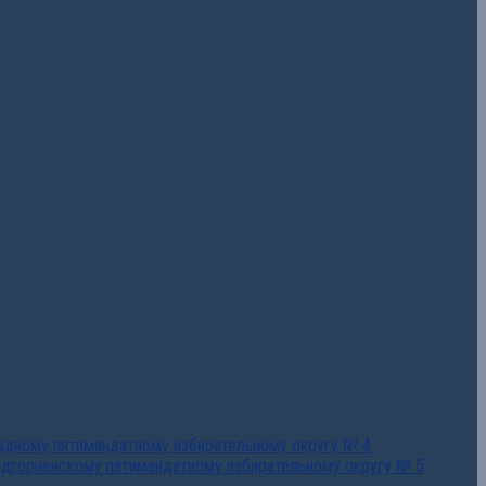
падному пятимандатному избирательному округу № 4
едгорненскому пятимандатному избирательному округу № 5