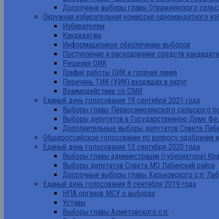
Досрочные выборы главы Отважненского сельск
Окружная избирательная комиссия одномандатного из
Избирателям
Кандидатам
Информационное обеспечение выборов
Поступление и расходование средств кандидат
Решения ОИК
График работы ОИК и горячая линия
Перечень ТИК (УИК) входящих в округ
Взаимодействие со СМИ
Единый день голосования 19 сентября 2021 года
Выборы главы Первосинюхинского сельского по
Выборы депутатов в Государственную Думу Фе
Дополнительные выборы депутатов Совета Лаби
Общероссийское голосование по вопросу одобрения 
Единый день голосования 13 сентября 2020 года
Выборы главы администрации (губернатора) Кр
Выборы депутатов Совета МО Лабинский район
Досрочные выборы главы Харьковского с.п. Лаб
Единый день голосования 8 сентября 2019 года
НПА органов МСУ о выборах
Уставы
Выборы главы Ахметовского с.п.