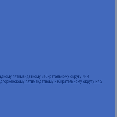
падному пятимандатному избирательному округу № 4
едгорненскому пятимандатному избирательному округу № 5