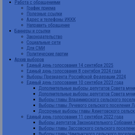
Работа с обращениями
График приема
Полезные ссылки
Адрес и телефоны ИККК
Направить обращение
Баннеры и ссылки
Законодательство
Социальные сети
Для СМИ
Политические партии
Архив выборов
Единый день голосования 14 сентября 2025
Единый день голосования 8 сентября 2024 года
Выборы Президента Российской Федерации 2024
Единый день голосования 10 сентября 2023 года
Дополнительные выборы депутатов Совета муниц
Дополнительные выборы депутатов Совета муни
Выборы главы Владимирского сельского поселе
Выборы главы Лучевого сельского поселения Л
Досрочные выборы главы Ахметовского сельско
Единый день голосования 11 сентября 2022 года
Выборы депутатов Законодательного Собрания 
Выборы главы Зассовского сельского поселени
Выборы главы Чамлыкского сельского поселени