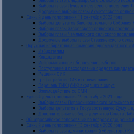
Выборы главы Владимирского сельского поселе
Выборы главы Лучевого сельского поселения Л
Досрочные выборы главы Ахметовского сельско
Единый день голосования 11 сентября 2022 года
Выборы депутатов Законодательного Собрания 
Выборы главы Зассовского сельского поселени
Выборы главы Чамлыкского сельского поселени
Досрочные выборы главы Отважненского сельск
Окружная избирательная комиссия одномандатного из
Избирателям
Кандидатам
Информационное обеспечение выборов
Поступление и расходование средств кандидат
Решения ОИК
График работы ОИК и горячая линия
Перечень ТИК (УИК) входящих в округ
Взаимодействие со СМИ
Единый день голосования 19 сентября 2021 года
Выборы главы Первосинюхинского сельского по
Выборы депутатов в Государственную Думу Фе
Дополнительные выборы депутатов Совета Лаби
Общероссийское голосование по вопросу одобрения 
Единый день голосования 13 сентября 2020 года
Выборы главы администрации (губернатора) Кр