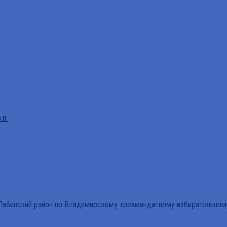
.п.
абинский район по Владимирскому трехмандатному избирательном