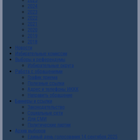
2025
2024
2023
2022
2021
2020
2019
2018
Новости
Избирательные комиссии
Выборы и референдумы
Избирательные округа
Работа с обращениями
График приема
Полезные ссылки
Адрес и телефоны ИККК
Направить обращение
Баннеры и ссылки
Законодательство
Социальные сети
Для СМИ
Политические партии
Архив выборов
Единый день голосования 14 сентября 2025