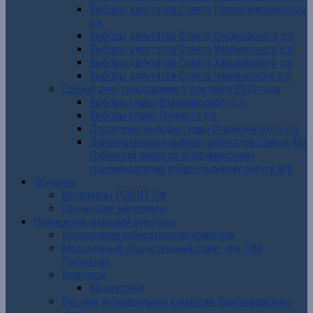
Выборы депутатов Совета Первосинюхинского
с.п.
Выборы депутатов Совета Сладковского с.п.
Выборы депутатов Совета Упорненского с.п.
Выборы депутатов Совета Харьковского с.п.
Выборы депутатов Совета Чамлыкского с.п.
Единый день голосования 9 сентября 2018 года
Выборы главы Владимирского с.п.
Выборы главы Лучевого с.п.
Досрочные выборы главы Отважненского с.п.
Дополнительные выборы депутатов Совета МО
Лабинский район по Владимирскому
трехмандатному избирательному округу №6
Обучение
Материалы РЦОИТ РФ
Обучающие материалы
Повышение правовой культуры
Молодежная избирательная комиссия
Молодежный общественный совет при ТИК
Лабинская
Конкурсы
Медиаточка
Вестник избирательной комиссии Краснодарского