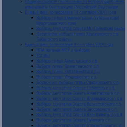
Общероссийское голосование по вопросу одобрения
изменений в Конструкцию Российской Федерации
Единый день голосования 13 сентября 2020 года
Выборы главы администрации (губернатора)
Краснодарского края
Выборы депутатов Совета МО Лабинский район
Досрочные выборы главы Харьковского с.п.
Лабинского района
Единый день голосования 8 сентября 2019 года
НПА органов МСУ о выборах
Уставы
Выборы главы Ахметовского с.п.
Выборы главы Вознесенского с.п.
Выборы главы Каладжинского с.п.
Выборы главы Упорненского с.п.
Досрочные выборы главы Сладковского с.п.
Выборы депутатов Совета Лабинского г.п.
Выборы депутатов Совета Ахметовского с.п.
Выборы депутатов Совета Владимирского с.п.
Выборы депутатов Совета Вознесенского с.п.
Выборы депутатов Совета Зассовского с.п.
Выборы депутатов Совета Каладжинского с.п.
Выборы депутатов Совета Лучевого с.п.
Выборы депутатов Совета Отважненского с.п.