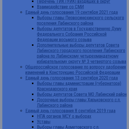
Перечень ТИК (УИК) входящих в округ
Взаимодействие со СМИ
Единый день голосования 19 сентября 2021 года
Выборы главы Первосинюхинского сельского
поселения Лабинского района
Выборы депутатов в Государственную Думу
Федерального Собрания Российской
Федерации восьмого созыва
Дополнительные выборы депутатов Совета
Лабинского городского поселения Лабинского
района по Лабинскому четырехмандатному
избирательному округу № 3 четвертого созыва
Общероссийское голосование по вопросу одобрения
изменений в Конструкцию Российской Федерации
Единый день голосования 13 сентября 2020 года
Выборы главы администрации (губернатора)
Краснодарского края
Выборы депутатов Совета МО Лабинский район
Досрочные выборы главы Харьковского с.п.
Лабинского района
Единый день голосования 8 сентября 2019 года
НПА органов МСУ о выборах
Уставы
Выборы главы Ахметовского с.п.