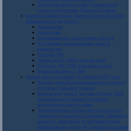
Досрочные выборы главы Отважненского
сельского поселения Лабинского района
Окружная избирательная комиссия одномандатного
избирательного округа №12
Избирателям
Кандидатам
Информационное обеспечение выборов
Поступление и расходование средств
кандидатами
Решения ОИК
График работы ОИК и горячая линия
Перечень ТИК (УИК) входящих в округ
Взаимодействие со СМИ
Единый день голосования 19 сентября 2021 года
Выборы главы Первосинюхинского сельского
поселения Лабинского района
Выборы депутатов в Государственную Думу
Федерального Собрания Российской
Федерации восьмого созыва
Дополнительные выборы депутатов Совета
Лабинского городского поселения Лабинского
района по Лабинскому четырехмандатному
избирательному округу № 3 четвертого созыва