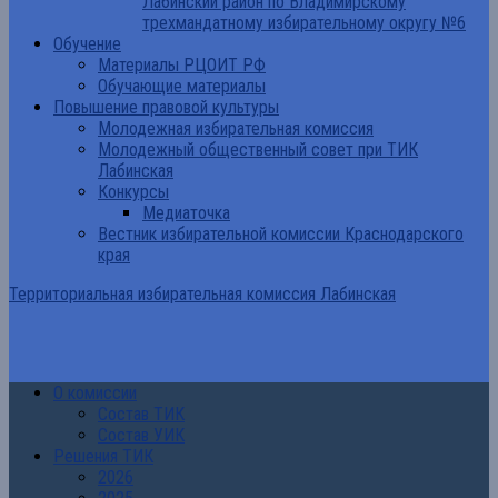
Лабинский район по Владимирскому
трехмандатному избирательному округу №6
Обучение
Материалы РЦОИТ РФ
Обучающие материалы
Повышение правовой культуры
Молодежная избирательная комиссия
Молодежный общественный совет при ТИК
Лабинская
Конкурсы
Медиаточка
Вестник избирательной комиссии Краснодарского
края
Территориальная избирательная комиссия Лабинская
О комиссии
Состав ТИК
Состав УИК
Решения ТИК
2026